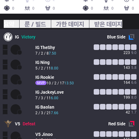
0
0
0
0
0
0
요약
룬 / 빌드
가한 데미지
받은 데미지
IG
Victory
Blue
Side
IG
TheShy
223
9.0
7 / 2 / 8
7.50
IG
Ning
143
5.8
5 / 2 / 11
8.00
IG
Rookie
164
6.6
MVP
10 / 2 / 17
13.50
IG
JackeyLove
199
8.0
7 / 3 / 11
6.00
IG
Baolan
42
1.7
2 / 3 / 21
7.66
V5
Defeat
Red
Side
V5
Jinoo