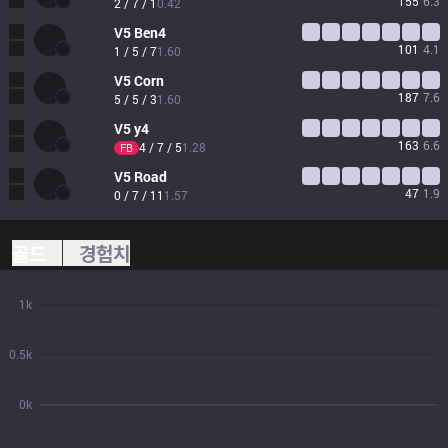
155
6.3
2 / 7 / 1
0.42
V5
Ben4
101
4.1
1 / 5 / 7
1.60
V5
Corn
187
7.6
5 / 5 / 3
1.60
V5
y4
163
6.6
4 / 7 / 5
1.28
FB
V5
Road
47
1.9
0 / 7 / 11
1.57
골드
경험치
1k
0.5k
0k