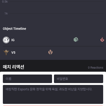
0.5k
1k
Object Timeline
IG
V5
매치 리액션
0
Reactions