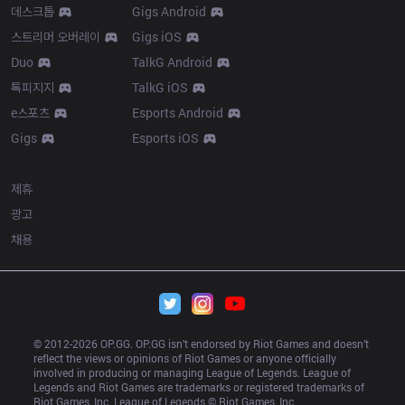
데스크톱
Gigs Android
스트리머 오버레이
Gigs iOS
Duo
TalkG Android
톡피지지
TalkG iOS
e스포츠
Esports Android
Gigs
Esports iOS
More
제휴
광고
채용
© 2012-
2026
 OP.GG. OP.GG isn’t endorsed by Riot Games and doesn’t 
reflect the views or opinions of Riot Games or anyone officially 
involved in producing or managing League of Legends. League of 
Legends and Riot Games are trademarks or registered trademarks of 
Riot Games, Inc. League of Legends © Riot Games, Inc.