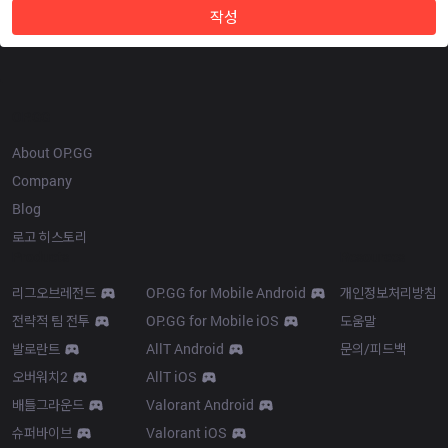
작성
OP.GG
About OP.GG
Company
Blog
로고 히스토리
Products
Resources
리그오브레전드
OP.GG for Mobile Android
개인정보처리방침
전략적 팀 전투
OP.GG for Mobile iOS
도움말
발로란트
AllT Android
문의/피드백
오버워치2
AllT iOS
배틀그라운드
Valorant Android
슈퍼바이브
Valorant iOS