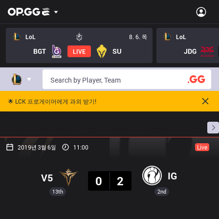
LoL
8. 6. 목
LoL
BGT
SU
JDG
LIVE
🌟 LCK 프로게이머에게 과외 받기!
홈
경기 일정
순위
통계
승부 예측
프로빌
2019년 3월 6일
11:00
Live
결과
IG
V5
0
2
13th
2nd