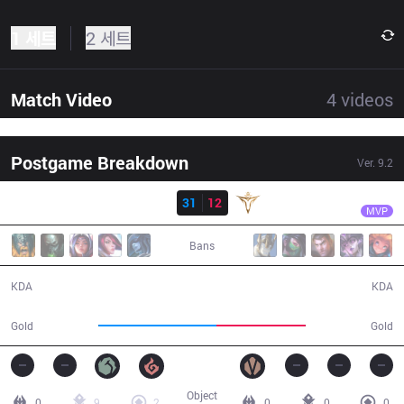
1 세트
2 세트
Match Video
4
videos
Postgame Breakdown
Ver.
9.2
결과
IG
Rookie
IG
31
12
V5
24:46
MVP
Bans
31 / 12 / 68
12 / 31 / 27
KDA
KDA
54,636
41,145
Gold
Gold
Object
0
9
2
0
0
0