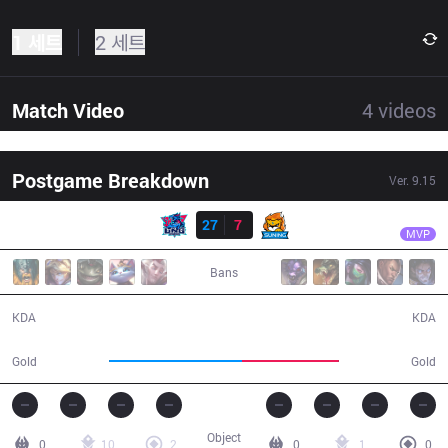
1 세트
2 세트
Match Video
4
videos
Postgame Breakdown
Ver.
9.15
결과
LNG
SofM
LNG
27
7
SN
28:04
MVP
Bans
27 / 7 / 57
7 / 27 / 13
KDA
KDA
60,506
44,425
Gold
Gold
Object
0
10
2
0
1
0