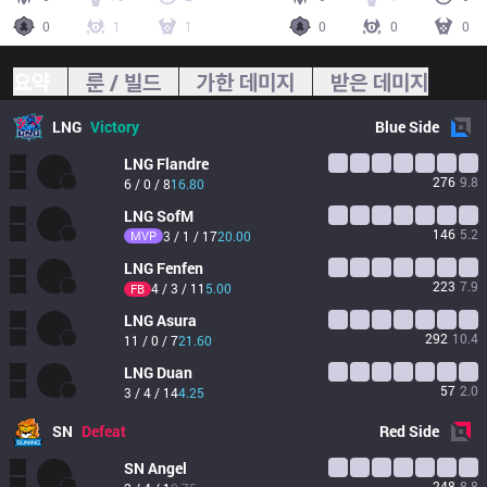
0
1
1
0
0
0
요약
룬 / 빌드
가한 데미지
받은 데미지
LNG
Victory
Blue
Side
LNG
Flandre
276
9.8
6 / 0 / 8
16.80
LNG
SofM
146
5.2
MVP
3 / 1 / 17
20.00
LNG
Fenfen
223
7.9
4 / 3 / 11
5.00
FB
LNG
Asura
292
10.4
11 / 0 / 7
21.60
LNG
Duan
57
2.0
3 / 4 / 14
4.25
SN
Defeat
Red
Side
SN
Angel
248
8.8