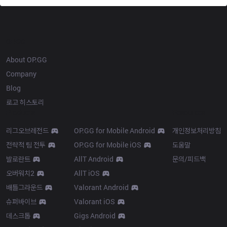
OP.GG
About OP.GG
Company
Blog
로고 히스토리
Products
Resources
리그오브레전드
OP.GG for Mobile Android
개인정보처리방침
전략적 팀 전투
OP.GG for Mobile iOS
도움말
발로란트
AllT Android
문의/피드백
오버워치2
AllT iOS
배틀그라운드
Valorant Android
슈퍼바이브
Valorant iOS
데스크톱
Gigs Android