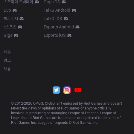
스트리머 오버레이
Gigs iOS
Duo
TalkG Android
톡피지지
TalkG iOS
e스포츠
Esports Android
Gigs
Esports iOS
More
제휴
광고
채용
© 2012-
2026
 OP.GG. OP.GG isn’t endorsed by Riot Games and doesn’t 
reflect the views or opinions of Riot Games or anyone officially 
involved in producing or managing League of Legends. League of 
Legends and Riot Games are trademarks or registered trademarks of 
Riot Games, Inc. League of Legends © Riot Games, Inc.