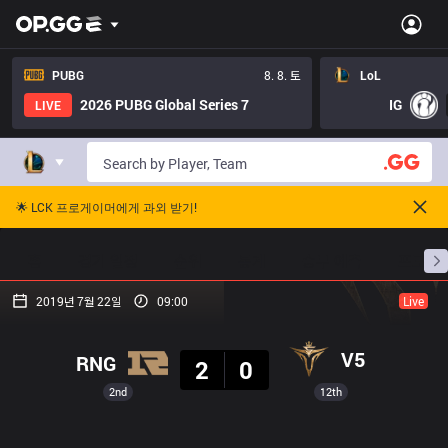
PUBG
8. 8. 토
LoL
2026 PUBG Global Series 7
IG
LIVE
🌟 LCK 프로게이머에게 과외 받기!
홈
경기 일정
순위
통계
승부 예측
프로빌
2019년 7월 22일
09:00
Live
결과
V5
RNG
2
0
2nd
12th