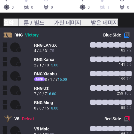
0
0
0
0
1
0
요약
룬 / 빌드
가한 데미지
받은 데미지
RNG
Victory
Blue
Side
RNG
LANGX
182
7.2
4 / 4 / 3
1.75
RNG
Karsa
141
5.6
2 / 1 / 13
15.00
RNG
Xiaohu
199
7.9
MVP
8 / 1 / 7
15.00
RNG
Uzi
259
10.3
7 / 0 / 7
16.80
RNG
Ming
55
2.2
0 / 0 / 15
18.00
V5
Defeat
Red
Side
V5
Mole
185
7.3