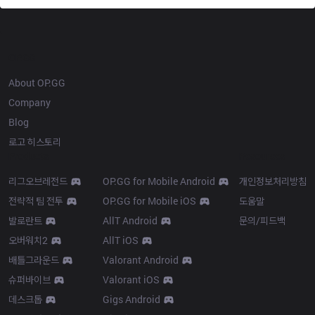
OP.GG
About OP.GG
Company
Blog
로고 히스토리
Products
Resources
리그오브레전드
OP.GG for Mobile Android
개인정보처리방침
전략적 팀 전투
OP.GG for Mobile iOS
도움말
발로란트
AllT Android
문의/피드백
오버워치2
AllT iOS
배틀그라운드
Valorant Android
슈퍼바이브
Valorant iOS
데스크톱
Gigs Android