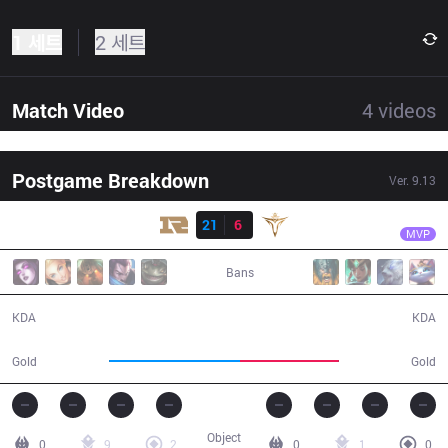
1 세트
2 세트
Match Video
4
videos
Postgame Breakdown
Ver.
9.13
결과
RNG
Xiaohu
RNG
21
6
V5
25:11
MVP
Bans
21 / 6 / 45
6 / 21 / 12
KDA
KDA
51,430
38,663
Gold
Gold
Object
0
9
2
0
1
0