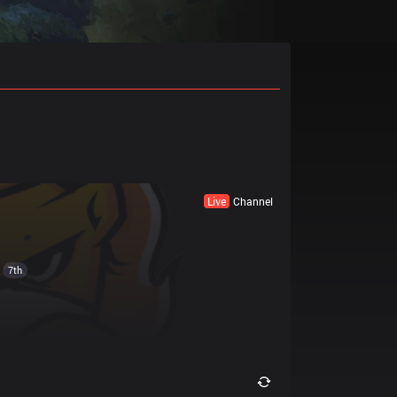
Live
Channel
7th