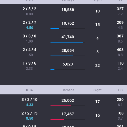
2 / 5 / 2
327
15,536
10
0.80
7.2
2 / 2 / 7
209
10,762
15
4.50
4.6
3 / 3 / 0
387
41,740
4
1.00
8.5
2 / 4 / 4
403
28,654
5
1.50
8.8
1 / 3 / 6
110
5,023
22
2.33
2.4
KDA
Damage
Sight
CS
3 / 3 / 10
280
26,062
17
4.33
6.1
2 / 2 / 15
168
17,467
16
8.50
3.7
6 / 0 / 8
398