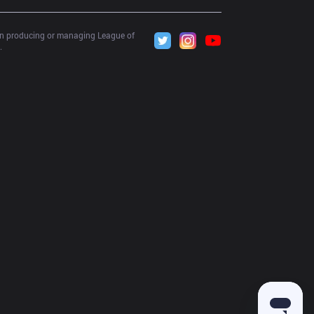
 in producing or managing League of 
.