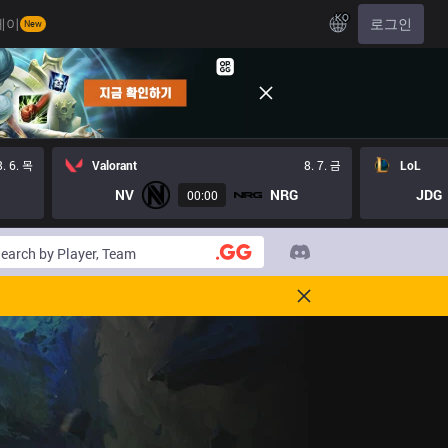
KO
레이
로그인
New
8. 6. 목
Valorant
8. 7. 금
LoL
NV
NRG
JDG
00:00