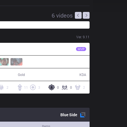
6
videos
Ver.
9.11
SN
Weiwei
MVP
83,609
17 / 10 / 56
Gold
KDA
2
11
3
0
0
2
Blue
Side
Items