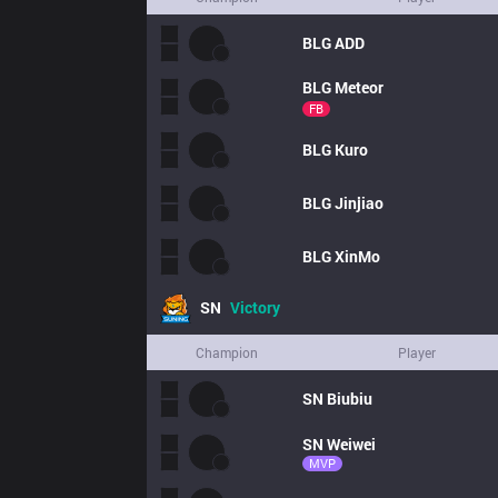
BLG
ADD
BLG
Meteor
FB
BLG
Kuro
BLG
Jinjiao
BLG
XinMo
SN
Victory
Champion
Player
SN
Biubiu
SN
Weiwei
MVP