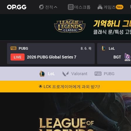
전적
데스크톱
게임즈
New
PUBG
8. 6. 목
LoL
2026 PUBG Global Series 7
BGT
LIVE
LoL
Valorant
PUBG
🌟 LCK 프로게이머에게 과외 받기!