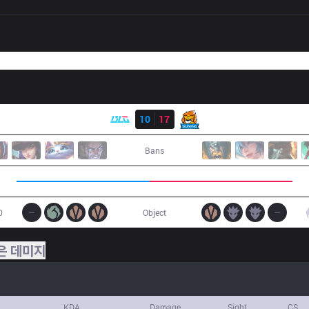
결과
BLG
10
17
SN
Bans
0
Object
은 데미지
KDA
Damage
Sight
CS