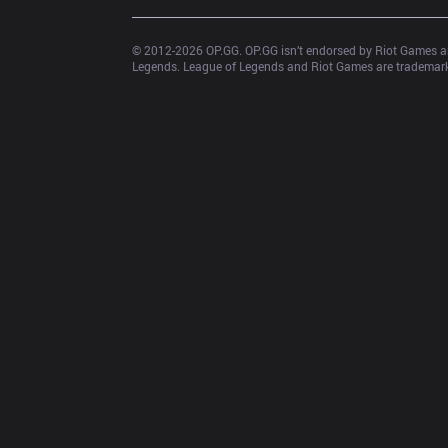
© 2012-
2026
 OP.GG. OP.GG isn’t endorsed by Riot Games an
Legends. League of Legends and Riot Games are trademarks