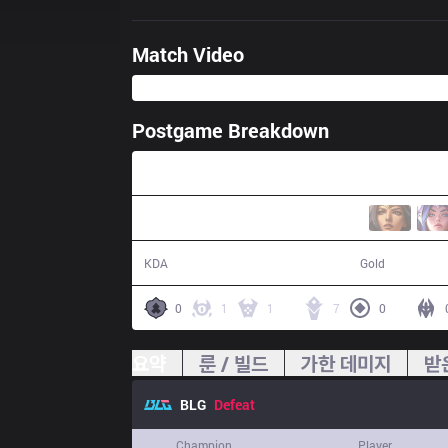
Match Video
Postgame Breakdown
45:40
10 / 17 / 19
78,036
KDA
Gold
0
1
1
7
0
요약
룬 / 빌드
가한 데미지
받
BLG
Defeat
Champion
Player