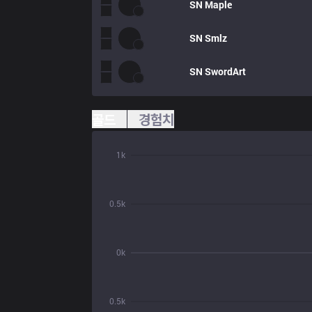
SN
Maple
SN
Smlz
SN
SwordArt
골드
경험치
1k
0.5k
0k
0.5k