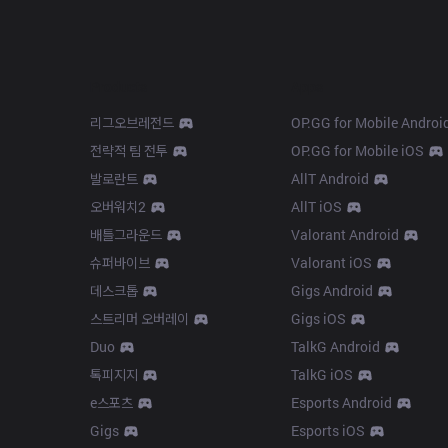
Products
Apps
리그오브레전드
OP.GG for Mobile Androi
전략적 팀 전투
OP.GG for Mobile iOS
발로란트
AllT Android
오버워치2
AllT iOS
배틀그라운드
Valorant Android
슈퍼바이브
Valorant iOS
데스크톱
Gigs Android
스트리머 오버레이
Gigs iOS
Duo
TalkG Android
톡피지지
TalkG iOS
e스포츠
Esports Android
Gigs
Esports iOS