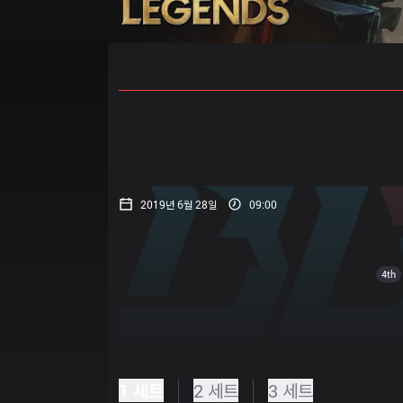
홈
경기 일정
순위
통계
승부
2019년 6월 28일
09:00
4th
1 세트
2 세트
3 세트