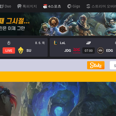
Duo
톡피지지
e스포츠
Gigs
스트리머 오버
8. 6. 목
LoL
SU
JDG
EDG
LIVE
07:00