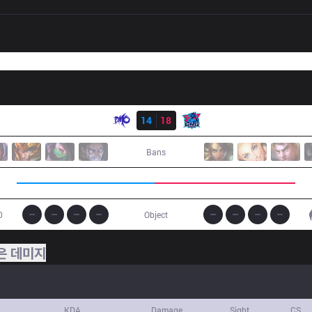
결과
DMO
14
18
LNG
Bans
0
Object
은 데미지
KDA
Damage
Sight
CS