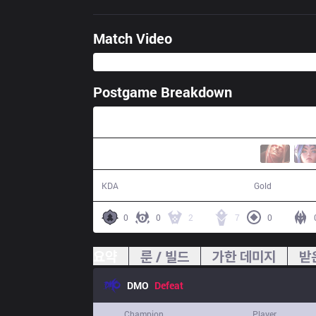
Match Video
Postgame Breakdown
44:19
14 / 18 / 28
78,964
KDA
Gold
0
0
2
7
0
요약
룬 / 빌드
가한 데미지
받
DMO
Defeat
Champion
Player