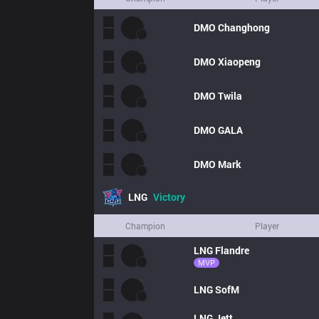
DMO
Changhong
DMO
Xiaopeng
DMO
Twila
DMO
GALA
DMO
Mark
LNG
Victory
Champion
Player
LNG
Flandre
MVP
LNG
SofM
LNG
Jett