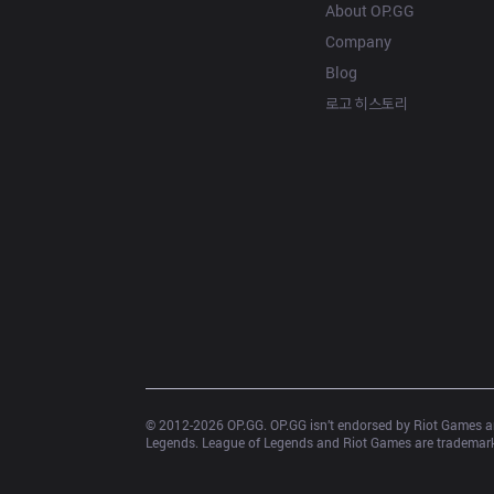
About OP.GG
Company
Blog
로고 히스토리
© 2012-
2026
 OP.GG. OP.GG isn’t endorsed by Riot Games an
Legends. League of Legends and Riot Games are trademarks