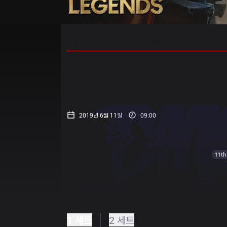
홈
경기 일정
순위
통계
승부
2019년 6월 11일
09:00
11th
1 세트
2 세트