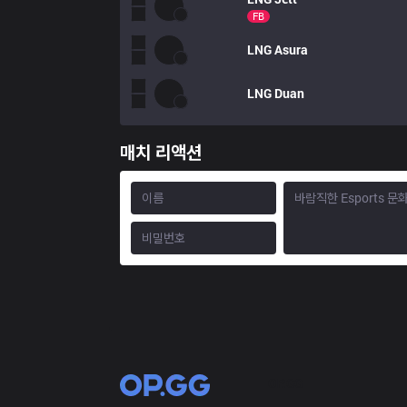
FB
LNG
Asura
LNG
Duan
매치 리액션
OP.GG