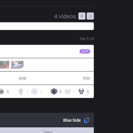
4
videos
Ver.
9.10
LNG
Flandre
MVP
80,661
18 / 14 / 42
Gold
KDA
0
7
1
0
1
0
Blue
Side
Items