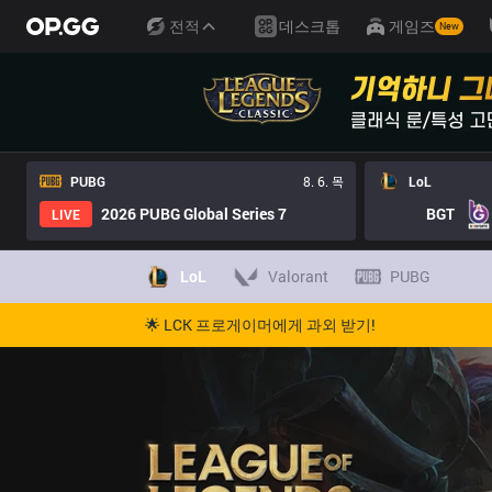
전적
데스크톱
게임즈
New
PUBG
8. 6. 목
LoL
2026 PUBG Global Series 7
BGT
LIVE
LoL
Valorant
PUBG
🌟 LCK 프로게이머에게 과외 받기!