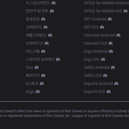
리그오브레전드
OP.GG for Mobile Androi
전략적 팀 전투
OP.GG for Mobile iOS
발로란트
AllT Android
오버워치2
AllT iOS
배틀그라운드
Valorant Android
슈퍼바이브
Valorant iOS
데스크톱
Gigs Android
스트리머 오버레이
Gigs iOS
Duo
TalkG Android
톡피지지
TalkG iOS
e스포츠
Esports Android
Gigs
Esports iOS
d doesn’t reflect the views or opinions of Riot Games or anyone officially involved
 or registered trademarks of Riot Games, Inc. League of Legends © Riot Games, Inc