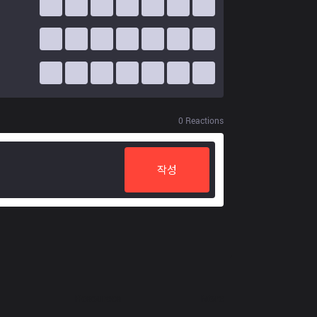
0
Reactions
작성
Resources
More