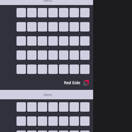
Items
Red
Side
Items