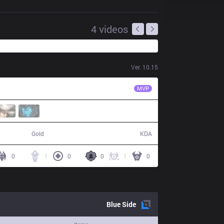
4
videos
Ver.
10.15
LNG
Maple
MVP
42,153
3 / 19 / 7
Gold
KDA
0
1
0
0
1
0
Blue
Side