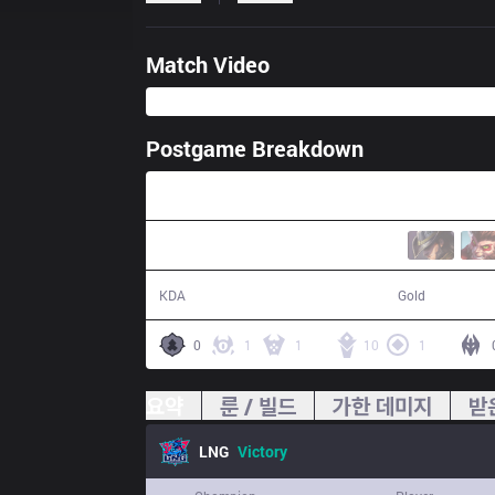
Match Video
Postgame Breakdown
28:04
19 / 3 / 40
55,150
KDA
Gold
0
1
1
10
1
요약
룬 / 빌드
가한 데미지
받
LNG
Victory