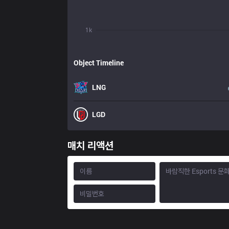
1k
Object Timeline
LNG
LGD
매치 리액션