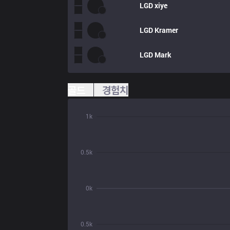
LGD
xiye
LGD
Kramer
LGD
Mark
골드
경험치
1k
0.5k
0k
0.5k