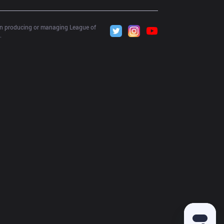
 in producing or managing League of 
.