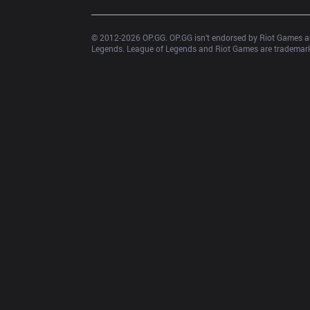
© 2012-
2026
 OP.GG. OP.GG isn’t endorsed by Riot Games an
Legends. League of Legends and Riot Games are trademarks