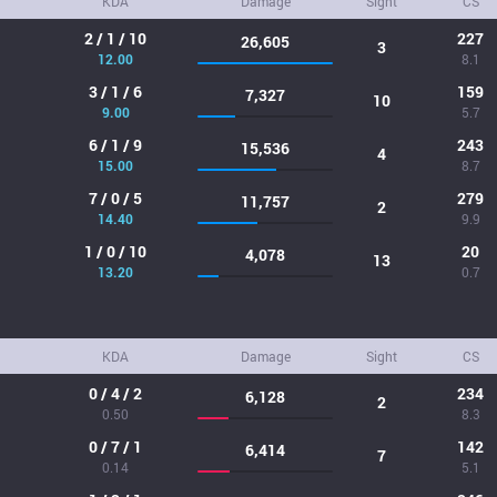
KDA
Damage
Sight
CS
2 / 1 / 10
227
26,605
3
12.00
8.1
3 / 1 / 6
159
7,327
10
9.00
5.7
6 / 1 / 9
243
15,536
4
15.00
8.7
7 / 0 / 5
279
11,757
2
14.40
9.9
1 / 0 / 10
20
4,078
13
13.20
0.7
KDA
Damage
Sight
CS
0 / 4 / 2
234
6,128
2
0.50
8.3
0 / 7 / 1
142
6,414
7
0.14
5.1