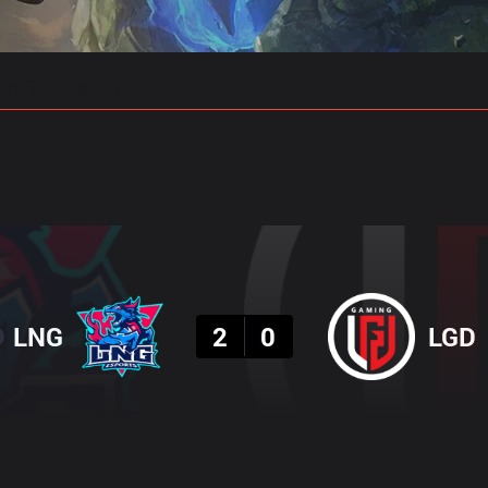
 예측
프로빌드
결과
LNG
2
0
LGD