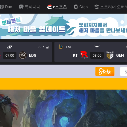
Duo
톡피지지
e스포츠
Gigs
스트리머 오버
8. 7. 금
LoL
EDG
KT
GEN
07:00
08:00