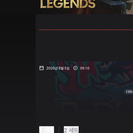
홈
경기 일정
순위
통계
승부
2020년 8월 5일
09:10
13th
1 세트
2 세트