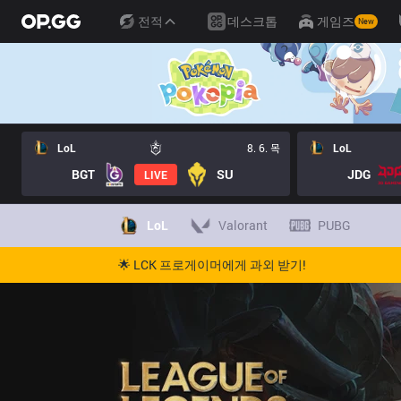
전적
데스크톱
게임즈
New
LoL
8. 6. 목
LoL
BGT
SU
JDG
LIVE
LoL
Valorant
PUBG
🌟 LCK 프로게이머에게 과외 받기!