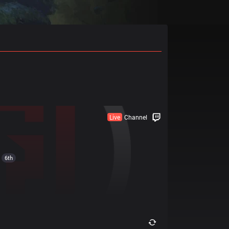
Live
Channel
6th