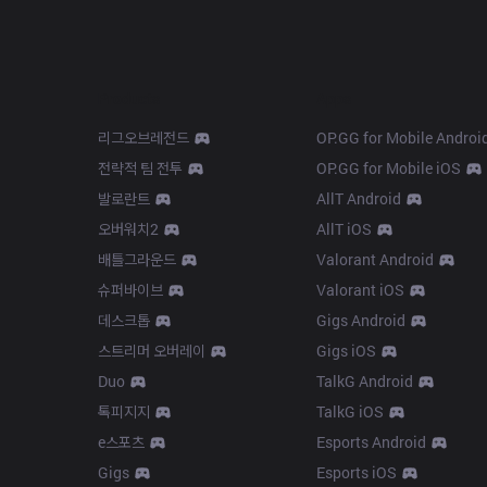
Products
Apps
리그오브레전드
OP.GG for Mobile Androi
전략적 팀 전투
OP.GG for Mobile iOS
발로란트
AllT Android
오버워치2
AllT iOS
배틀그라운드
Valorant Android
슈퍼바이브
Valorant iOS
데스크톱
Gigs Android
스트리머 오버레이
Gigs iOS
Duo
TalkG Android
톡피지지
TalkG iOS
e스포츠
Esports Android
Gigs
Esports iOS