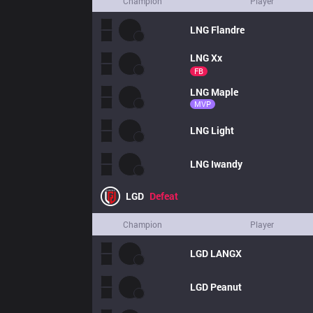
Champion
Player
LNG
Flandre
LNG
Xx
FB
LNG
Maple
MVP
LNG
Light
LNG
Iwandy
LGD
Defeat
Champion
Player
LGD
LANGX
LGD
Peanut