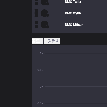
DMO
Twila
DMO
wynn
DMO
Mitsuki
골드
경험치
1k
0.5k
0k
0.5k