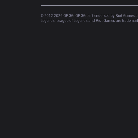
© 2012-
2026
 OP.GG. OP.GG isn’t endorsed by Riot Games an
Legends. League of Legends and Riot Games are trademarks