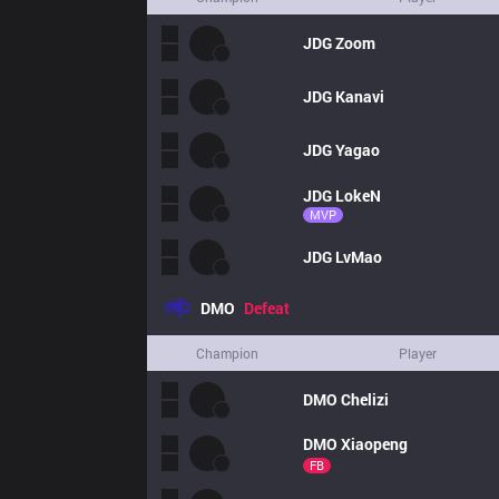
JDG
Zoom
JDG
Kanavi
JDG
Yagao
JDG
LokeN
MVP
JDG
LvMao
DMO
Defeat
Champion
Player
DMO
Chelizi
DMO
Xiaopeng
FB