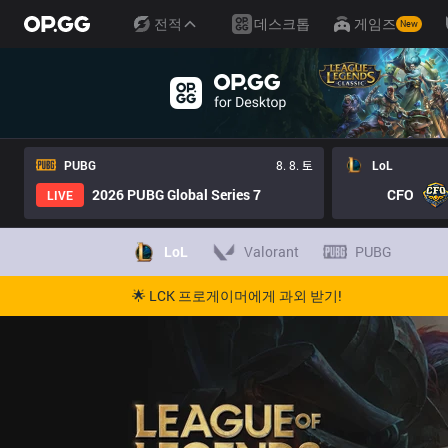
전적
데스크톱
게임즈
New
PUBG
8. 8. 토
LoL
2026 PUBG Global Series 7
CFO
LIVE
LoL
Valorant
PUBG
🌟 LCK 프로게이머에게 과외 받기!