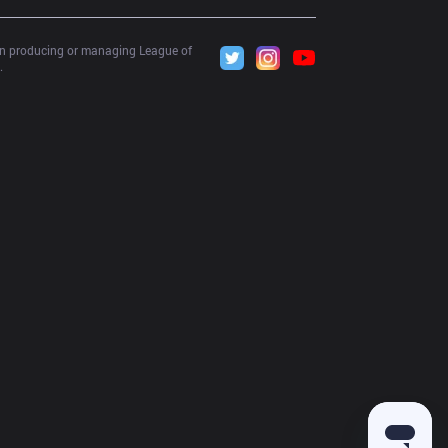
 in producing or managing League of 
.