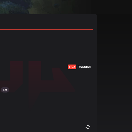
Live
Channel
1st