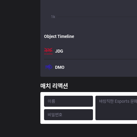
1k
Object Timeline
JDG
DMO
매치 리액션