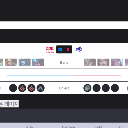
결과
JDG
28
8
DMO
Bans
0
Object
은 데미지
KDA
Damage
Sight
CS