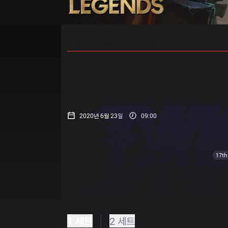
홈
경기 일정
순위
통계
승부
2020년 6월 23일
09:00
17th
1 세트
2 세트