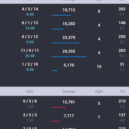
4 / 3 / 14
202
16,712
8
6.00
7.1
6 / 1 / 13
146
10,282
4
19.00
5.1
6 / 2 / 12
250
23,379
4
9.00
8.7
11 / 0 / 11
263
29,355
4
26.40
9.2
1 / 2 / 18
31
5,170
10
9.50
1.1
KDA
Damage
Sight
CS
0 / 5 / 6
210
12,761
5
1.20
7.3
3 / 5 / 3
137
7,717
7
1.20
4.8
2 / 6 / 5
219