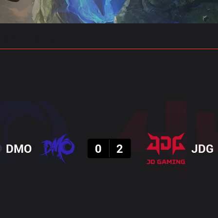
 예측
프로빌드
결과
DMO
0
2
JDG