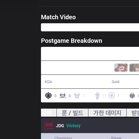
Match Video
Postgame Breakdown
28:39
28 / 8 / 68
59,137
KDA
Gold
0
0
1
11
1
요약
룬 / 빌드
가한 데미지
받
JDG
Victory
Champion
Player