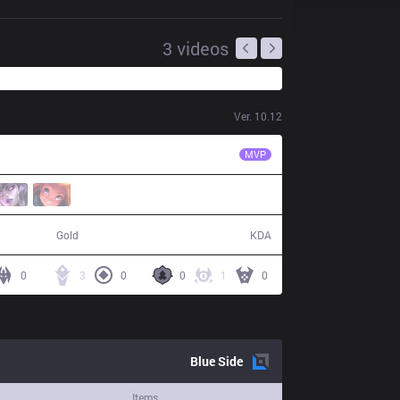
3
videos
Ver.
10.12
JDG
LokeN
MVP
46,615
8 / 28 / 21
Gold
KDA
0
3
0
0
1
0
Blue
Side
Items