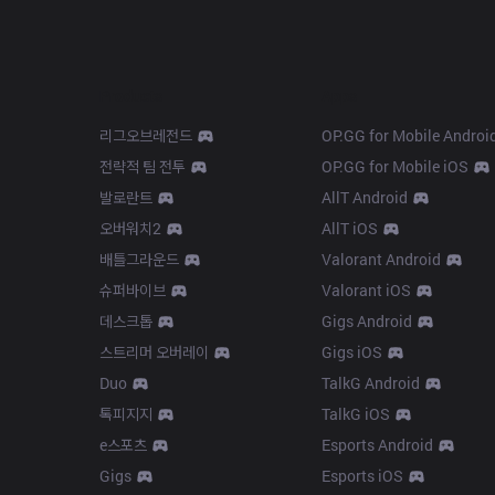
Products
Apps
리그오브레전드
OP.GG for Mobile Androi
전략적 팀 전투
OP.GG for Mobile iOS
발로란트
AllT Android
오버워치2
AllT iOS
배틀그라운드
Valorant Android
슈퍼바이브
Valorant iOS
데스크톱
Gigs Android
스트리머 오버레이
Gigs iOS
Duo
TalkG Android
톡피지지
TalkG iOS
e스포츠
Esports Android
Gigs
Esports iOS