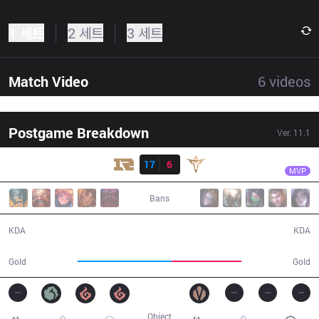
1 세트
2 세트
3 세트
Match Video
6
videos
Postgame Breakdown
Ver.
11.1
결과
RNG
Wei
RNG
17
6
V5
28:03
MVP
Bans
17 / 6 / 46
6 / 17 / 13
KDA
KDA
58,775
43,452
Gold
Gold
Object