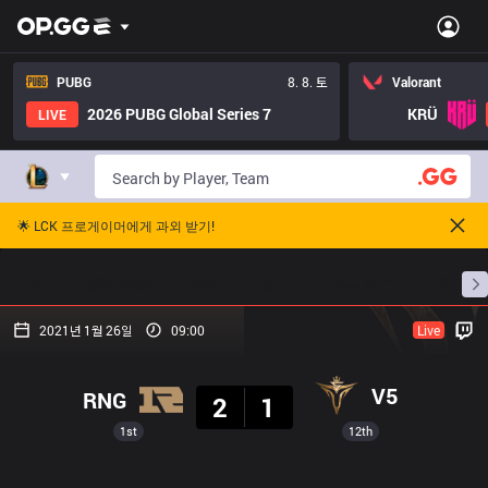
PUBG
8. 8. 토
Valorant
2026 PUBG Global Series 7
KRÜ
LIVE
🌟 LCK 프로게이머에게 과외 받기!
홈
경기 일정
순위
통계
승부 예측
프로빌
2021년 1월 26일
09:00
Live
결과
V5
RNG
2
1
1st
12th