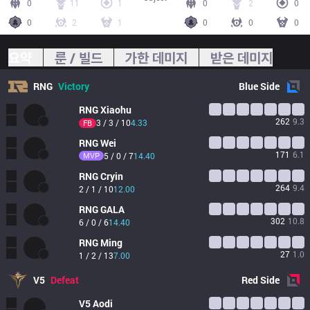
0
11
1
0
2
0
0
2
1
0
0
0
요약
룬 / 빌드
가한 데미지
받은 데미지
RNG
Victory
Blue
Side
RNG
Xiaohu
262
9.3
3 / 3 / 10
4.33
FB
RNG
Wei
171
6.1
MVP
5 / 0 / 7
14.40
RNG
Cryin
264
9.4
2 / 1 / 10
12.00
RNG
GALA
302
10.8
6 / 0 / 6
14.40
RNG
Ming
27
1.0
1 / 2 / 13
7.00
V5
Defeat
Red
Side
V5
Aodi