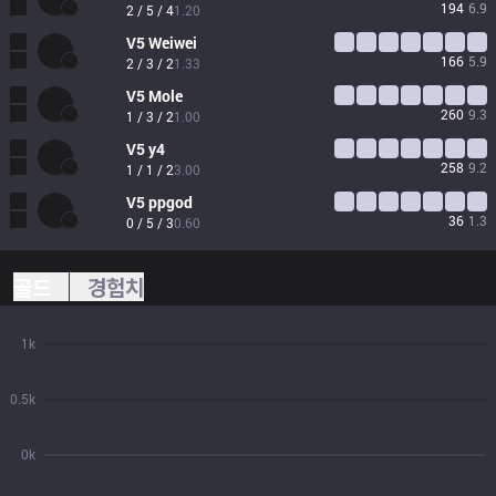
194
6.9
2 / 5 / 4
1.20
V5
Weiwei
166
5.9
2 / 3 / 2
1.33
V5
Mole
260
9.3
1 / 3 / 2
1.00
V5
y4
258
9.2
1 / 1 / 2
3.00
V5
ppgod
36
1.3
0 / 5 / 3
0.60
골드
경험치
1k
0.5k
0k