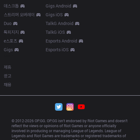
데스크톱
Gigs Android
스트리머 오버레이
Gigs iOS
Duo
TalkG Android
톡피지지
TalkG iOS
e스포츠
Esports Android
Gigs
Esports iOS
More
제휴
광고
채용
© 2012-
2026
 OP.GG. OP.GG isn’t endorsed by Riot Games and doesn’t 
reflect the views or opinions of Riot Games or anyone officially 
involved in producing or managing League of Legends. League of 
Legends and Riot Games are trademarks or registered trademarks of 