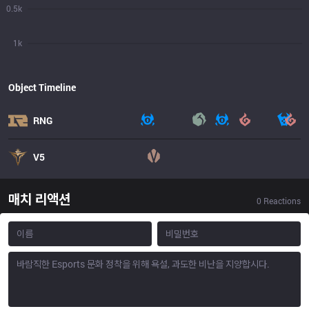
0.5k
1k
Object Timeline
RNG
V5
매치 리액션
0
Reactions