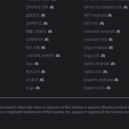
전략적 팀 전투
OP.GG for Mobile iOS
발로란트
AllT Android
오버워치2
AllT iOS
배틀그라운드
Valorant Android
슈퍼바이브
Valorant iOS
데스크톱
Gigs Android
스트리머 오버레이
Gigs iOS
Duo
TalkG Android
톡피지지
TalkG iOS
e스포츠
Esports Android
Gigs
Esports iOS
d doesn’t reflect the views or opinions of Riot Games or anyone officially involved
 or registered trademarks of Riot Games, Inc. League of Legends © Riot Games, Inc