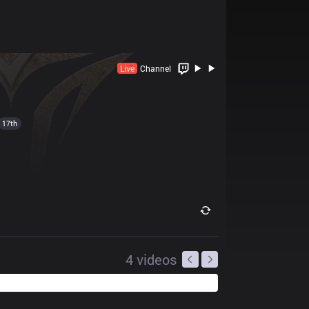
Live
Channel
17th
4
videos