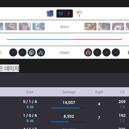
결과
LNG
13
2
V5
Bans
0
Object
은 데미지
KDA
Damage
Sight
CS
5 / 1 / 4
209
14,057
4
9.00
7.8
1 / 0 / 6
192
8,552
7
8.40
7.2