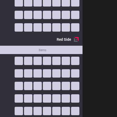
Red
Side
Items