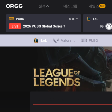
전적
데스크톱
게임즈
New
PUBG
8. 8. 토
LoL
2026 PUBG Global Series 7
IG
LIVE
LoL
Valorant
PUBG
홈
경기 일정
순위
통계
승부