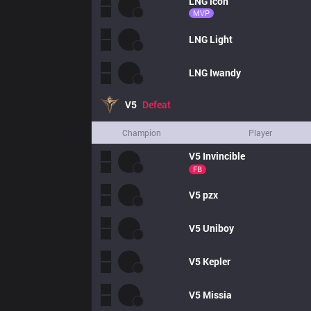
LNG
icon
MVP
LNG
Light
LNG
Iwandy
V5
Defeat
Champion
Player
V5
Invincible
FB
V5
pzx
V5
Uniboy
V5
Kepler
V5
Missia