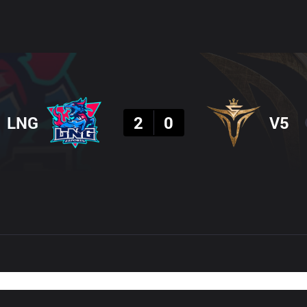
결과
LNG
2
0
V5