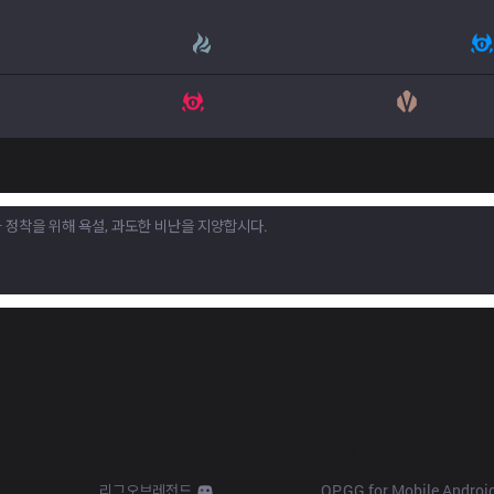
Products
Apps
리그오브레전드
OP.GG for Mobile Androi