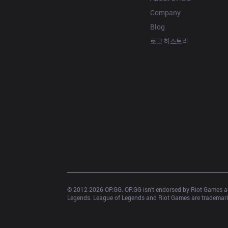
Company
Blog
로고 히스토리
© 2012-
2026
 OP.GG. OP.GG isn’t endorsed by Riot Games an
Legends. League of Legends and Riot Games are trademarks