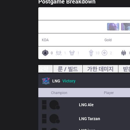
Postgame Breakdown
26:48
13 / 2 / 31
52,116
KDA
Gold
0
1
1
10
2
요약
룬 / 빌드
가한 데미지
받
LNG
Victory
Champion
Player
LNG
Ale
LNG
Tarzan