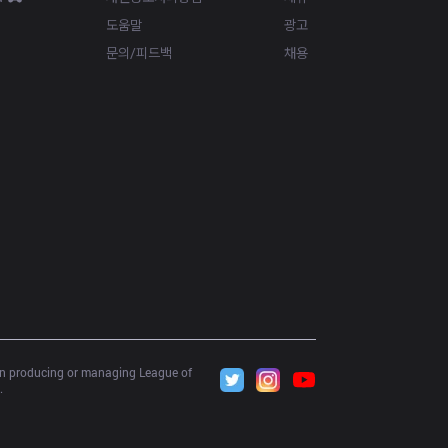
도움말
광고
문의/피드백
채용
 in producing or managing League of 
.