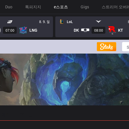
Duo
톡피지지
e스포츠
Gigs
스트리머 오버
8. 9. 일
LoL
LNG
DK
KT
07:00
08:00
 예측
프로빌드