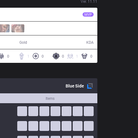
Ver.
11.11
LNG
icon
MVP
40,895
2 / 13 / 4
Gold
KDA
0
1
0
0
1
0
Blue
Side
Items