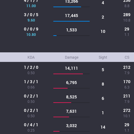
4 / 1 / 7
236
13,266
4
11.00
8.8
3 / 0 / 5
289
17,445
2
9.60
10.8
0 / 0 / 9
29
1,533
10
10.80
1.1
KDA
Damage
Sight
CS
1 / 2 / 0
212
14,111
5
0.50
7.9
1 / 3 / 1
170
6,795
8
0.66
6.3
0 / 2 / 1
211
8,525
6
0.50
7.9
0 / 2 / 1
272
7,631
1
0.50
10.1
0 / 4 / 1
29
3,032
14
0.25
1.1