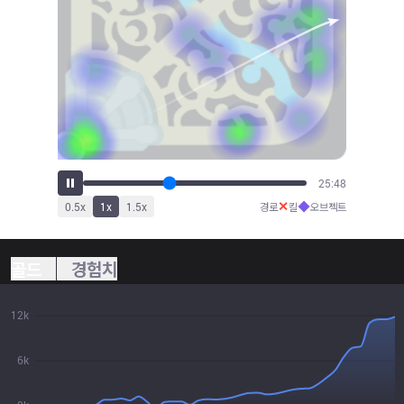
28:24
✕
◆
0.5
x
1
x
1.5
x
경로
킬
오브젝트
골드
경험치
12k
6k