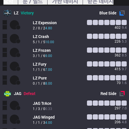
요약
룬 / 빌드
가한 데미지
받은 데미지
LZ
Victory
Blue
Side
LZ
Expession
402
9.4
2 / 0 / 2
4.80
LZ
Crash
226
5.3
5 / 1 / 5
10.00
LZ
Frozen
362
8.5
3 / 1 / 6
9.00
LZ
Fury
415
9.7
1 / 1 / 6
7.00
LZ
Pure
70
1.6
0 / 1 / 8
8.00
JAG
Defeat
Red
Side
JAG
TrAce
297
7.0
1 / 3 / 0
0.33
JAG
Winged
206
4.8
1 / 1 / 3
4.00