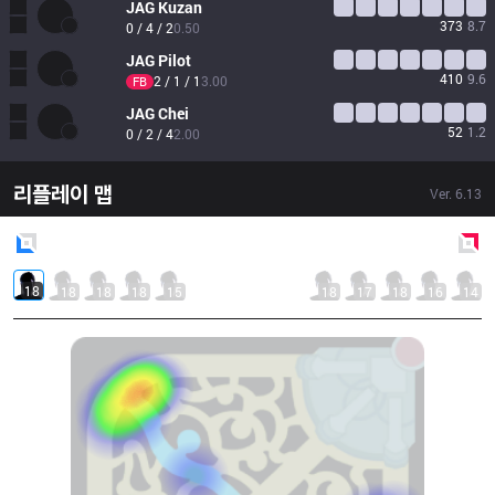
JAG
Kuzan
373
8.7
0 / 4 / 2
0.50
JAG
Pilot
410
9.6
2 / 1 / 1
3.00
FB
JAG
Chei
52
1.2
0 / 2 / 4
2.00
리플레이 맵
Ver.
6.13
Blue
Side
Red
Side
18
18
18
18
15
18
17
18
16
14