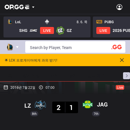
LoL
8. 6. 목
PUBG
SHG
GZ
2026 PUB
LIVE
LIVE
🌟 LCK 프로게이머에게 과외 받기!
홈
경기 일정
순위
통계
승부 예측
프로빌
2016년 7월 22일
07:00
Live
결과
JAG
LZ
2
1
8th
7th