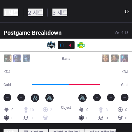
1 세트
2 세트
3 세트
Postgame Breakdown
Ver.
6.13
결과
LZ
11
4
JAG
42:39
Bans
11 / 4 / 27
4 / 11 / 10
KDA
KDA
81,623
67,892
Gold
Gold
Object
0
10
2
0
3
0
0
0
1
0
0
0