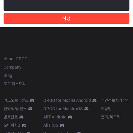
작성
OP.GG
About OP.GG
Company
Blog
로고 히스토리
Products
Resources
리그오브레전드
OP.GG for Mobile Android
개인정보처리방침
전략적 팀 전투
OP.GG for Mobile iOS
도움말
발로란트
AllT Android
문의/피드백
오버워치2
AllT iOS