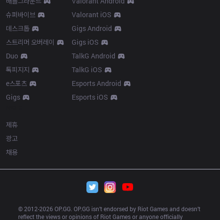
배틀그라운드
Valorant Android
슈퍼바이브
Valorant iOS
데스크톱
Gigs Android
스트리머 오버레이
Gigs iOS
Duo
TalkG Android
톡피지지
TalkG iOS
e스포츠
Esports Android
Gigs
Esports iOS
More
제휴
광고
채용
© 2012-
2026
 OP.GG. OP.GG isn’t endorsed by Riot Games and doesn’t 
reflect the views or opinions of Riot Games or anyone officially 