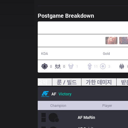
Postgame Breakdown
29:51
16 / 5 / 33
60,616
KDA
Gold
0
0
1
11
3
요약
룬 / 빌드
가한 데미지
받
AF
Victory
Champion
Player
AF
MaRin