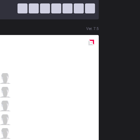
Ver.
7.5
Red
Side
MVP
ADD
1 / 3 / 1
MVP
Beyond
2 / 4 / 0
MVP
Ian
1 / 3 / 2
MVP
HaMa
0 / 4 / 2
MVP
poge
1 / 2 / 2