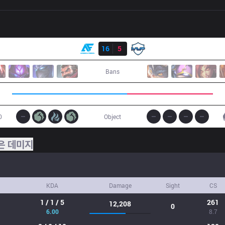
결과
AF
16
5
MVP
Bans
0
Object
은 데미지
KDA
Damage
Sight
CS
1 / 1 / 5
261
12,208
0
6.00
8.7