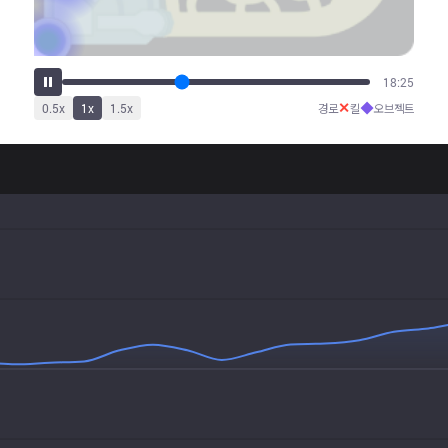
22:45
✕
◆
0.5
x
1
x
1.5
x
경로
킬
오브젝트