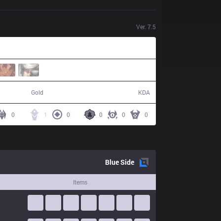
Ver.
7.5
45,299
5 / 16 / 7
Gold
KDA
0
1
0
0
0
0
Blue
Side
Items