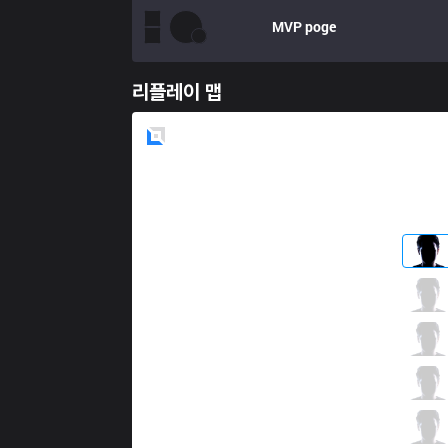
MVP
poge
리플레이 맵
Blue
Side
AF
MaRin
1 / 1 / 5
AF
Spirit
2 / 0 / 10
AF
Kuro
7 / 2 / 6
AF
Kramer
3 / 1 / 3
AF
TusiN
3 / 1 / 9