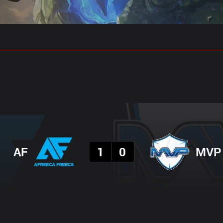
 예측
프로빌드
결과
AF
1
0
MVP