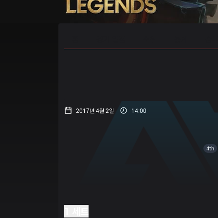
홈
경기 일정
순위
통계
승부
2017년 4월 2일
14:00
4th
1 세트