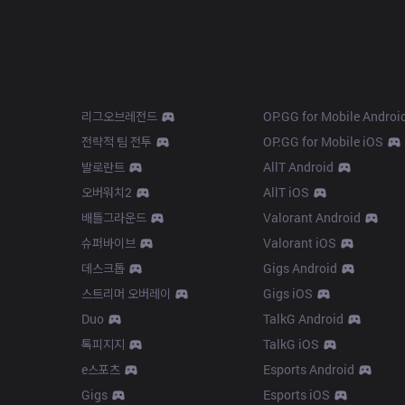
Products
Apps
리그오브레전드
OP.GG for Mobile Androi
전략적 팀 전투
OP.GG for Mobile iOS
발로란트
AllT Android
오버워치2
AllT iOS
배틀그라운드
Valorant Android
슈퍼바이브
Valorant iOS
데스크톱
Gigs Android
스트리머 오버레이
Gigs iOS
Duo
TalkG Android
톡피지지
TalkG iOS
e스포츠
Esports Android
Gigs
Esports iOS