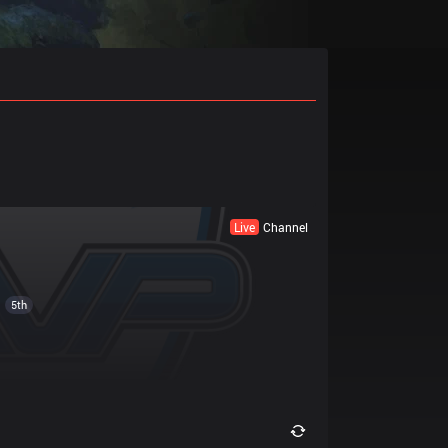
Live
Channel
5th