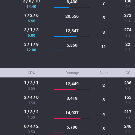
2 / 0 / 10
130
8,430
7
14.40
4.4
7 / 2 / 6
273
20,556
5
6.50
9.1
3 / 1 / 3
274
12,847
3
6.00
9.2
3 / 1 / 9
22
5,350
11
12.00
0.7
KDA
Damage
Sight
CS
1 / 3 / 1
236
12,449
2
0.66
7.9
2 / 4 / 0
155
3,419
8
0.50
5.2
1 / 3 / 2
217
14,937
4
1.00
7.3
0 / 4 / 2
246
5,706
3
0.50
8.2