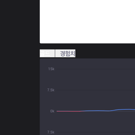
골드
경험치
15k
7.5k
0k
7.5k