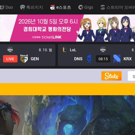
Duo
톡피지지
e스포츠
Gigs
스트리머 오버
8. 10. 월
LoL
8.
GEN
DNS
KRX
LIVE
08:15