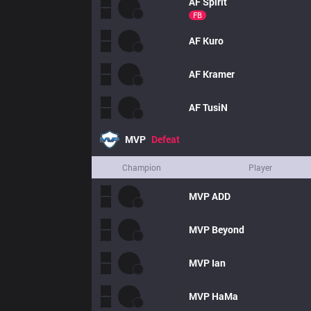
AF
Spirit
FB
AF
Kuro
AF
Kramer
AF
TusiN
MVP
Defeat
Champion
Player
MVP
ADD
MVP
Beyond
MVP
Ian
MVP
HaMa