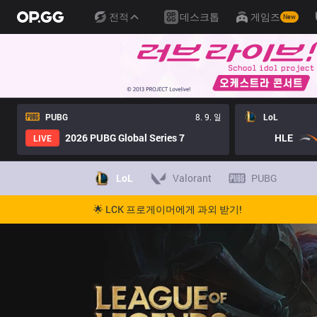
전적
데스크톱
게임즈
New
PUBG
8. 9. 일
LoL
2026 PUBG Global Series 7
HLE
LIVE
LoL
Valorant
PUBG
🌟 LCK 프로게이머에게 과외 받기!