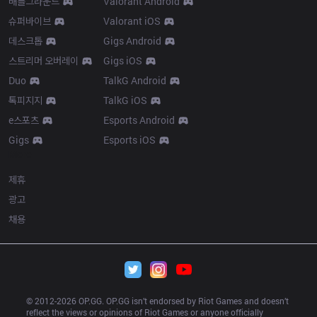
배틀그라운드
Valorant Android
슈퍼바이브
Valorant iOS
데스크톱
Gigs Android
스트리머 오버레이
Gigs iOS
Duo
TalkG Android
톡피지지
TalkG iOS
e스포츠
Esports Android
Gigs
Esports iOS
More
제휴
광고
채용
© 2012-
2026
 OP.GG. OP.GG isn’t endorsed by Riot Games and doesn’t 
reflect the views or opinions of Riot Games or anyone officially 