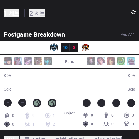
1 세트
2 세트
Postgame Breakdown
Ver.
7.11
결과
LZ
16
5
ROX
30:53
Bans
16 / 5 / 47
5 / 16 / 8
KDA
KDA
61,061
46,347
Gold
Gold
Object
0
0
0
0
9
1
0
0
0
0
1
2