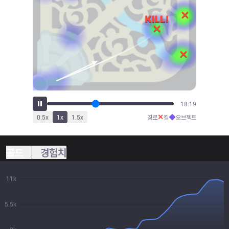
20:03
✕
◆
0.5
x
1
x
1.5
x
경로
킬
오브젝트
골드
경험치
11k
5.5k