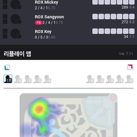
ROX
Mickey
289
9.4
2 / 4 / 1
0.75
ROX
Sangyoon
272
8.8
2 / 4 / 1
0.75
FB
ROX
Key
34
1.1
0 / 5 / 3
0.60
리플레이 맵
Ver.
7.11
Blue
Side
Red
Side
17
15
17
15
14
15
13
15
15
10