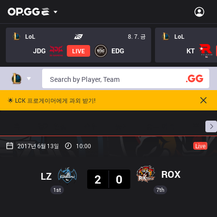
LoL
8. 7. 금
LoL
JDG
EDG
KT
LIVE
🌟 LCK 프로게이머에게 과외 받기!
홈
경기 일정
순위
통계
승부 예측
프로빌
2017년 6월 13일
10:00
Live
결과
ROX
LZ
2
0
1st
7th