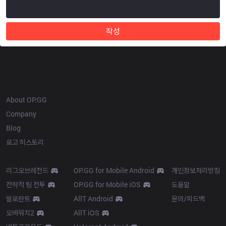
작성
OP.GG
About OP.GG
Company
Blog
로고 히스토리
Products
Resources
리그오브레전드
OP.GG for Mobile Android
개인정보처리방침
전략적 팀 전투
OP.GG for Mobile iOS
도움말
발로란트
AllT Android
문의/피드백
오버워치2
AllT iOS