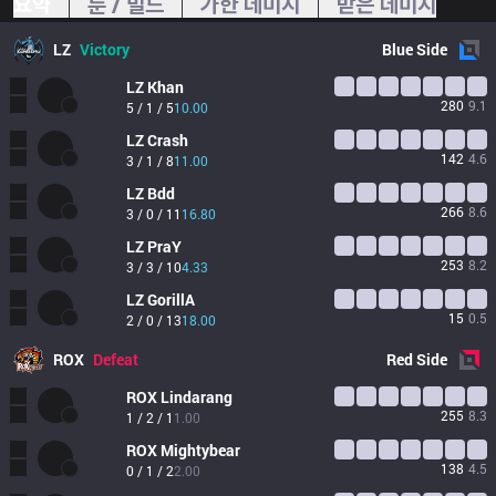
요약
룬 / 빌드
가한 데미지
받은 데미지
LZ
Victory
Blue
Side
LZ
Khan
280
9.1
5 / 1 / 5
10.00
LZ
Crash
142
4.6
3 / 1 / 8
11.00
LZ
Bdd
266
8.6
3 / 0 / 11
16.80
LZ
PraY
253
8.2
3 / 3 / 10
4.33
LZ
GorillA
15
0.5
2 / 0 / 13
18.00
ROX
Defeat
Red
Side
ROX
Lindarang
255
8.3
1 / 2 / 1
1.00
ROX
Mightybear
138
4.5
0 / 1 / 2
2.00