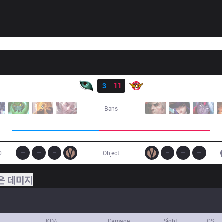
결과
KM
3
11
SKT
Bans
0
Object
은 데미지
KDA
Damage
Sight
CS