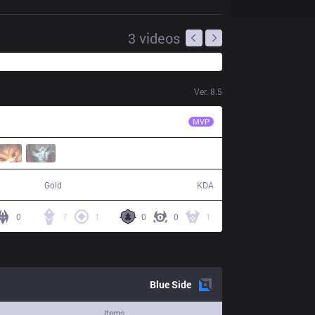
3
videos
Ver.
8.5
SKT
Bang
MVP
53,357
11 / 3 / 29
Gold
KDA
0
7
1
0
0
1
Blue
Side
Items