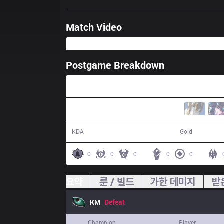
Match Video
Postgame Breakdown
27:28
3 / 11 / 6
41,453
KDA
Gold
0
0
0
0
0
요약
룬 / 빌드
가한 데미지
받
KM
Defeat
Champion
Player