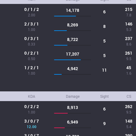
0 / 1 / 2
215
14,178
6
2.00
7.8
2 / 3 / 1
146
8,269
8
1.00
5.3
0 / 3 / 1
237
8,722
5
0.33
8.6
0 / 2 / 1
261
17,207
5
0.50
9.5
1 / 2 / 1
45
4,942
11
1.00
1.6
KDA
Damage
Sight
CS
0 / 2 / 2
262
8,913
6
1.00
9.5
3 / 0 / 7
148
6,949
9
12.00
5.4
3 / 0 / 7
290