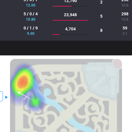
12,790
2
12.00
10.6
5 / 0 / 4
298
23,948
5
10.80
10.8
0 / 1 / 9
59
4,704
8
9.00
2.1