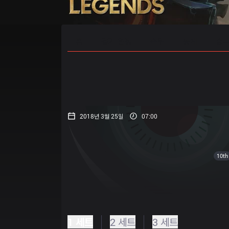
홈
경기 일정
순위
통계
승부
2018년 3월 25일
07:00
10th
1 세트
2 세트
3 세트