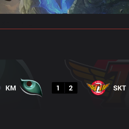
 예측
프로빌드
결과
KM
1
2
SKT