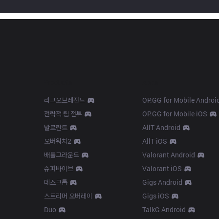
Products
Apps
리그오브레전드
OP.GG for Mobile Androi
전략적 팀 전투
OP.GG for Mobile iOS
발로란트
AllT Android
오버워치2
AllT iOS
배틀그라운드
Valorant Android
슈퍼바이브
Valorant iOS
데스크톱
Gigs Android
스트리머 오버레이
Gigs iOS
Duo
TalkG Android