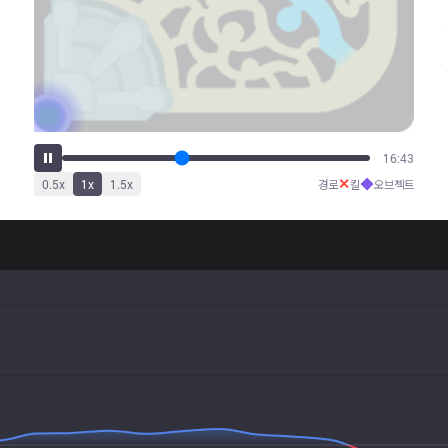
21:04
✕
◆
0.5
x
1
x
1.5
x
경로
킬
오브젝트