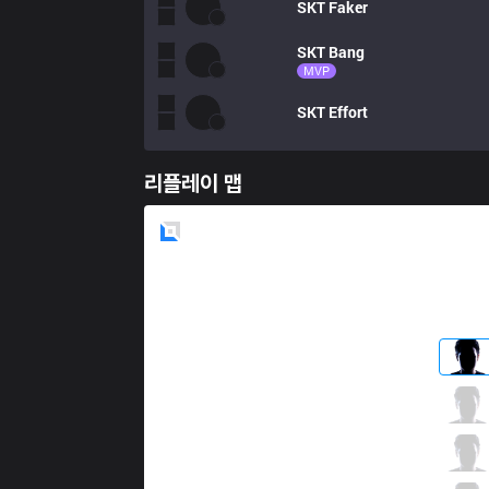
SKT
Faker
SKT
Bang
MVP
SKT
Effort
리플레이 맵
Blue
Side
KM
Roach
0 / 1 / 2
KM
Raise
2 / 3 / 1
KM
Edge
0 / 3 / 1