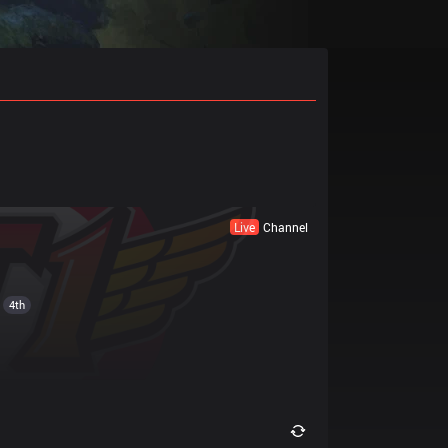
Live
Channel
4th