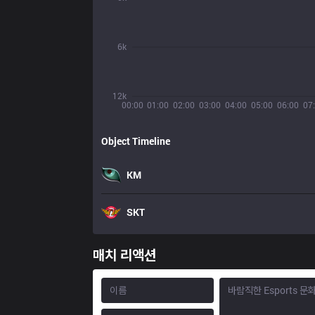
6k
12k
00:00
01:00
02:00
03:00
04:00
05:00
06:00
07
Object Timeline
KM
SKT
매치 리액션