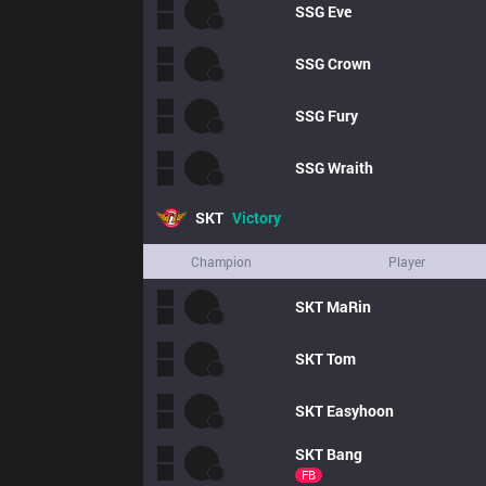
SSG
Eve
SSG
Crown
SSG
Fury
SSG
Wraith
SKT
Victory
Champion
Player
SKT
MaRin
SKT
Tom
SKT
Easyhoon
SKT
Bang
FB