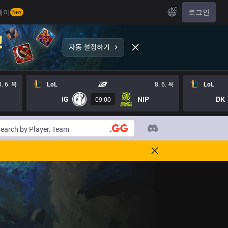
KO
레이
로그인
New
8. 6. 목
LoL
8. 6. 목
LoL
IG
NIP
DK
09:00