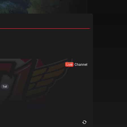
Live
Channel
1st