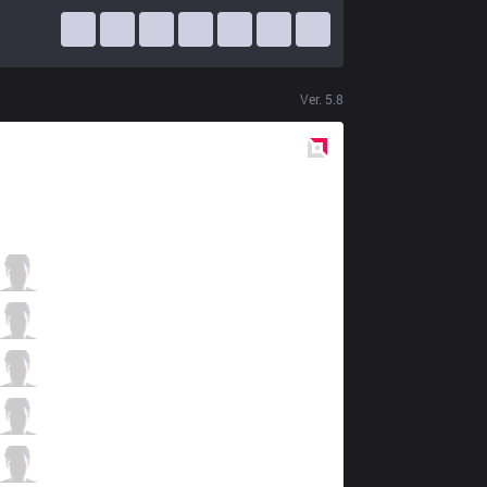
Ver.
5.8
Red
Side
SKT
MaRin
5 / 3 / 6
SKT
Tom
1 / 5 / 8
SKT
Easyhoon
5 / 1 / 9
SKT
Bang
6 / 4 / 5
SKT
Wolf
1 / 2 / 12