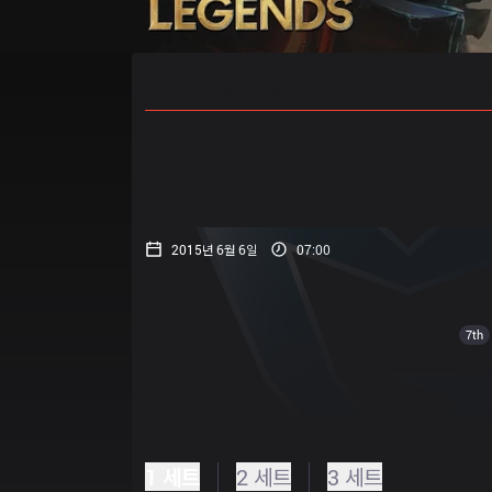
홈
경기 일정
순위
통계
승부
2015년 6월 6일
07:00
7th
1 세트
2 세트
3 세트