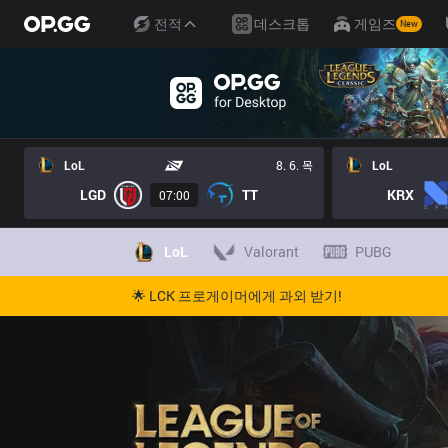
전적
데스크톱
게임즈
New
LoL
8. 6. 목
LoL
LGD
TT
KRX
07:00
LoL
Valorant
PUBG
🌟 LCK 프로게이머에게 과외 받기!