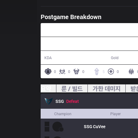
Postgame Breakdown
54:38
15 / 18 / 39
79,151
KDA
Gold
0
0
0
5
0
요약
룬 / 빌드
가한 데미지
받
SSG
Defeat
Champion
Player
SSG
CuVee