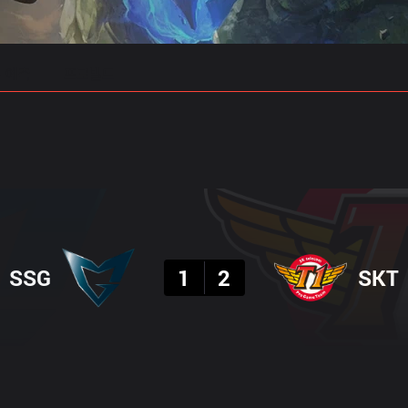
 예측
프로빌드
결과
SSG
1
2
SKT