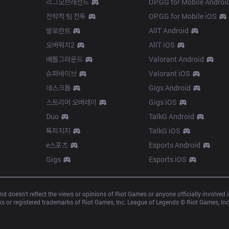
리그오브레전드
OP.GG for Mobile Androi
전략적 팀 전투
OP.GG for Mobile iOS
발로란트
AllT Android
오버워치2
AllT iOS
배틀그라운드
Valorant Android
슈퍼바이브
Valorant iOS
데스크톱
Gigs Android
스트리머 오버레이
Gigs iOS
Duo
TalkG Android
톡피지지
TalkG iOS
e스포츠
Esports Android
Gigs
Esports iOS
d doesn’t reflect the views or opinions of Riot Games or anyone officially involved
 or registered trademarks of Riot Games, Inc. League of Legends © Riot Games, Inc