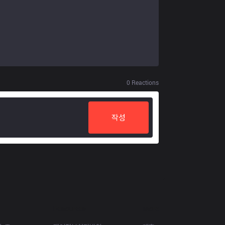
0
Reactions
작성
Resources
More