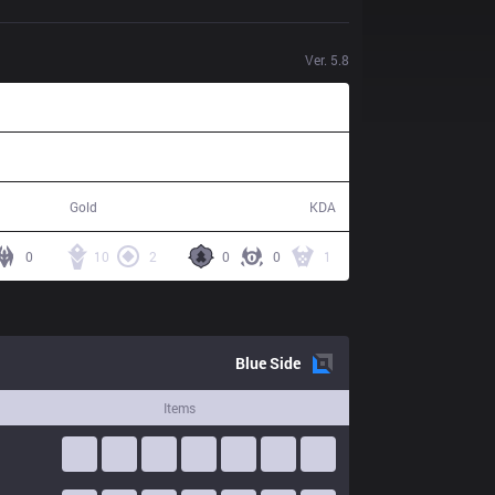
Ver.
5.8
91,894
18 / 15 / 40
Gold
KDA
0
10
2
0
0
1
Blue
Side
Items