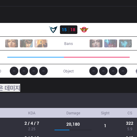
결과
SSG
15
18
SKT
Bans
0
Object
은 데미지
KDA
Damage
Sight
CS
2 / 4 / 7
322
20,180
1
2.25
5.9