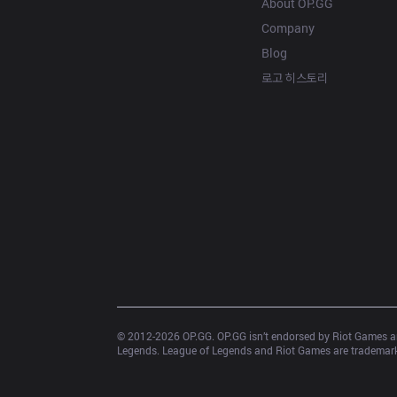
About OP.GG
Company
Blog
로고 히스토리
© 2012-
2026
 OP.GG. OP.GG isn’t endorsed by Riot Games an
Legends. League of Legends and Riot Games are trademarks