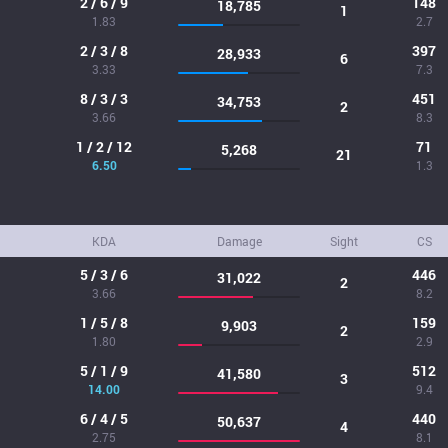
2 / 6 / 9
148
18,785
1
1.83
2.7
2 / 3 / 8
397
28,933
6
3.33
7.3
8 / 3 / 3
451
34,753
2
3.66
8.3
1 / 2 / 12
71
5,268
21
6.50
1.3
KDA
Damage
Sight
CS
5 / 3 / 6
446
31,022
2
3.66
8.2
1 / 5 / 8
159
9,903
2
1.80
2.9
5 / 1 / 9
512
41,580
3
14.00
9.4
6 / 4 / 5
440
50,637
4
2.75
8.1