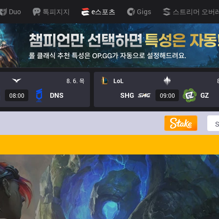
Duo
톡피지지
e스포츠
Gigs
스트리머 오버
8. 6. 목
LoL
DNS
SHG
GZ
08:00
09:00