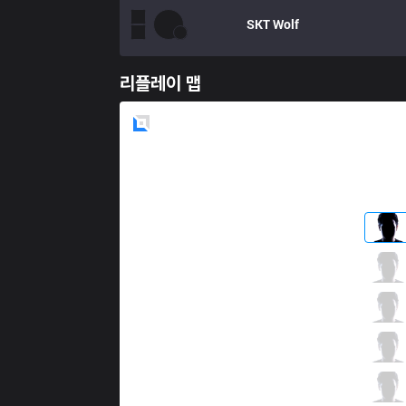
SKT
Wolf
리플레이 맵
Blue
Side
SSG
CuVee
2 / 4 / 7
SSG
Eve
2 / 6 / 9
SSG
Crown
2 / 3 / 8
SSG
Fury
8 / 3 / 3
SSG
Wraith
1 / 2 / 12