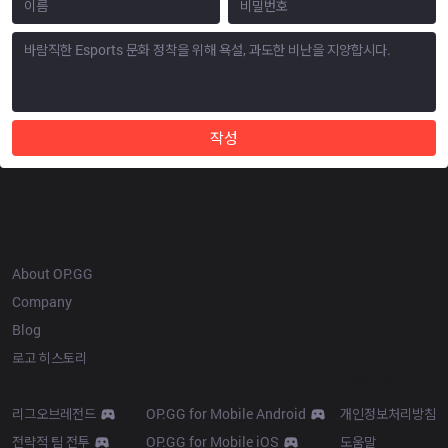
작성
OP.GG
About OP.GG
Company
Blog
로고 히스토리
Products
Resources
리그오브레전드
OP.GG for Mobile Android
개인정보처리방침
전략적 팀 전투
OP.GG for Mobile iOS
도움말