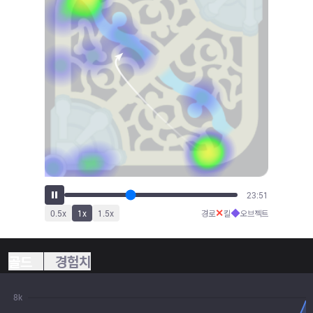
26:28
✕
◆
0.5
x
1
x
1.5
x
경로
킬
오브젝트
골드
경험치
8k