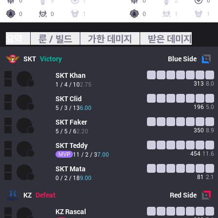
0
9
1
0
2
0
0
0
1
0
1
1
요약
룬 / 빌드
가한 데미지
받은 데미지
SKT
Victory
Blue
Side
SKT
Khan
313
8.0
1 / 4 / 10
2.75
SKT
Clid
196
5.0
5 / 3 / 13
6.00
SKT
Faker
350
8.9
5 / 5 / 6
2.20
SKT
Teddy
454
11.6
MVP
11 / 2 / 3
7.00
SKT
Mata
81
2.1
0 / 2 / 18
9.00
KZ
Defeat
Red
Side
KZ
Rascal