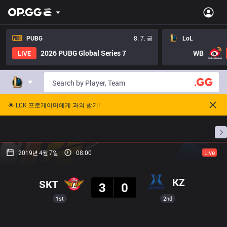
PUBG
8. 7. 금
LoL
2026 PUBG Global Series 7
WB
LIVE
🌟 LCK 프로게이머에게 과외 받기!
홈
경기 일정
순위
통계
승부 예측
프로빌
2019년 4월 7일
08:00
Live
결과
KZ
SKT
3
0
1st
2nd