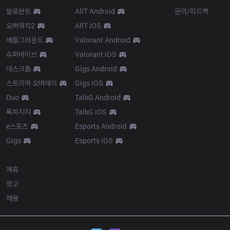
발로란트
AllT Android
문의/피드백
오버워치2
AllT iOS
배틀그라운드
Valorant Android
슈퍼바이브
Valorant iOS
데스크톱
Gigs Android
스트리머 오버레이
Gigs iOS
Duo
TalkG Android
톡피지지
TalkG iOS
e스포츠
Esports Android
Gigs
Esports iOS
More
제휴
광고
채용