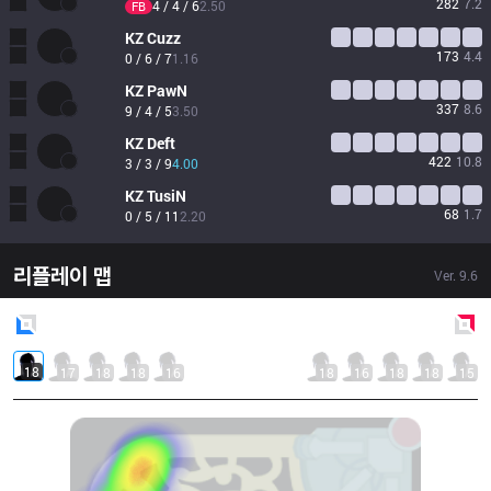
282
7.2
4 / 4 / 6
2.50
FB
KZ
Cuzz
173
4.4
0 / 6 / 7
1.16
KZ
PawN
337
8.6
9 / 4 / 5
3.50
KZ
Deft
422
10.8
3 / 3 / 9
4.00
KZ
TusiN
68
1.7
0 / 5 / 11
2.20
리플레이 맵
Ver.
9.6
Blue
Side
Red
Side
18
17
18
18
16
18
16
18
18
15