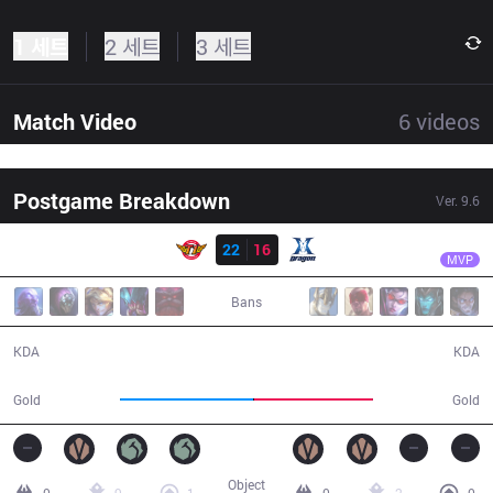
1 세트
2 세트
3 세트
Match Video
6
videos
Postgame Breakdown
Ver.
9.6
결과
SKT
Teddy
SKT
22
16
KZ
39:13
MVP
Bans
22 / 16 / 50
16 / 22 / 38
KDA
KDA
76,999
68,769
Gold
Gold
Object