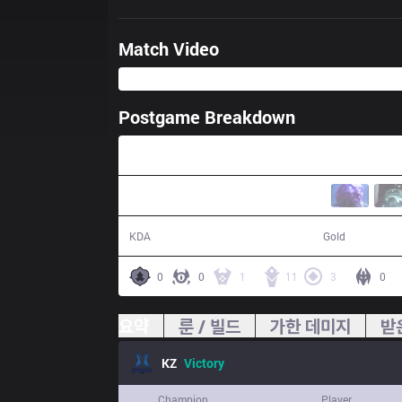
Match Video
Postgame Breakdown
31:21
10 / 5 / 24
62,949
KDA
Gold
0
0
1
11
3
0
요약
룬 / 빌드
가한 데미지
받
KZ
Victory
Champion
Player