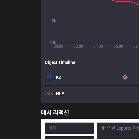
5k
10k
00:00
02:00
04:00
06:00
08
Object Timeline
KZ
HLE
매치 리액션