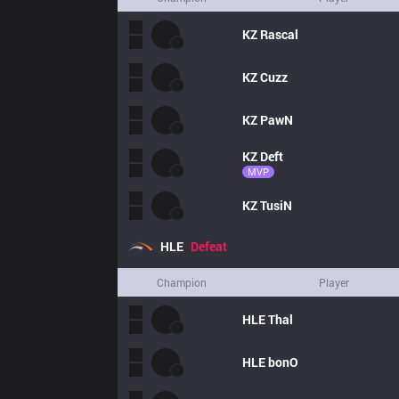
KZ
Rascal
KZ
Cuzz
KZ
PawN
KZ
Deft
MVP
KZ
TusiN
HLE
Defeat
Champion
Player
HLE
Thal
HLE
bonO