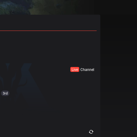
Live
Channel
3rd