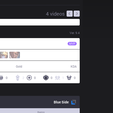
4
videos
Ver.
9.4
KZ
Deft
MVP
53,095
5 / 10 / 12
Gold
KDA
0
2
0
0
1
0
Blue
Side
Items