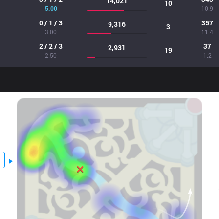
14,021
10
5.00
10.9
0 / 1 / 3
357
9,316
3
3.00
11.4
2 / 2 / 3
37
2,931
19
2.50
1.2