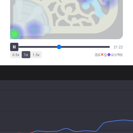
25:43
✕
◆
0.5
x
1
x
1.5
x
경로
킬
오브젝트