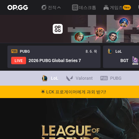
전적
데스크톱
게임즈
New
PUBG
8. 6. 목
LoL
2026 PUBG Global Series 7
BGT
LIVE
LoL
Valorant
PUBG
🌟 LCK 프로게이머에게 과외 받기!