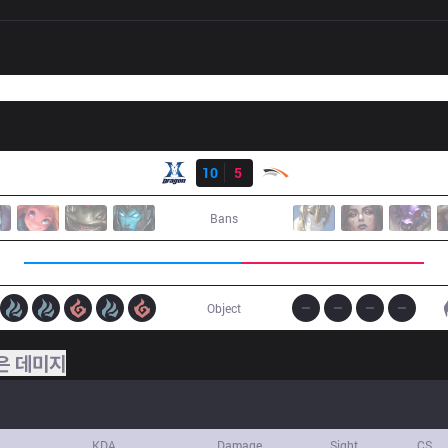
결과
KZ
10
5
HLE
Bans
Object
은 데미지
KDA
Damage
Sight
CS