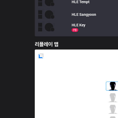
HLE
Tempt
HLE
Sangyoon
HLE
Key
FB
리플레이 맵
Blue
Side
KZ
Rascal
2 / 1 / 2
KZ
Cuzz
0 / 0 / 4
KZ
PawN
0 / 4 / 8