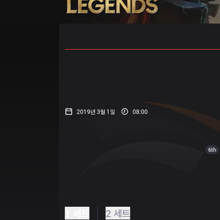
홈
경기 일정
순위
통계
승부
2019년 3월 1일
08:00
6th
1 세트
2 세트