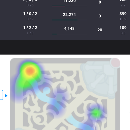
11,230
8
0.75
7.7
1 / 0 / 2
399
22,274
3
3.59
10.9
1 / 2 / 2
109
4,148
20
1.50
3.0