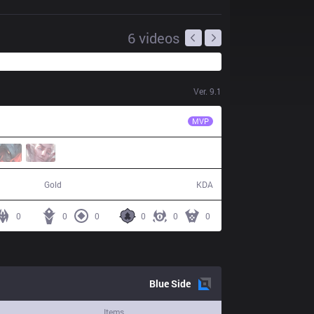
6
videos
Ver.
9.1
KT
Score
MVP
60,346
3 / 13 / 11
Gold
KDA
0
0
0
0
0
0
Blue
Side
Items