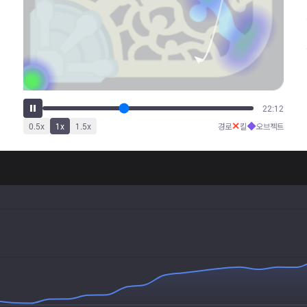
27:39
✕
◆
0.5
x
1
x
1.5
x
경로
킬
오브젝트