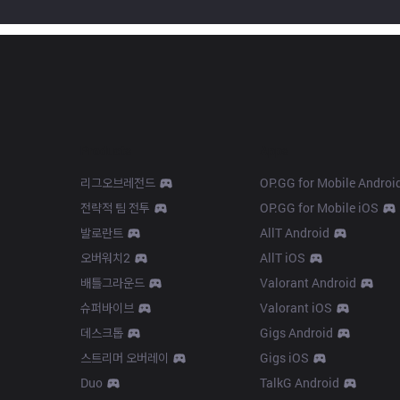
Products
Apps
리그오브레전드
OP.GG for Mobile Androi
전략적 팀 전투
OP.GG for Mobile iOS
발로란트
AllT Android
오버워치2
AllT iOS
배틀그라운드
Valorant Android
슈퍼바이브
Valorant iOS
데스크톱
Gigs Android
스트리머 오버레이
Gigs iOS
Duo
TalkG Android