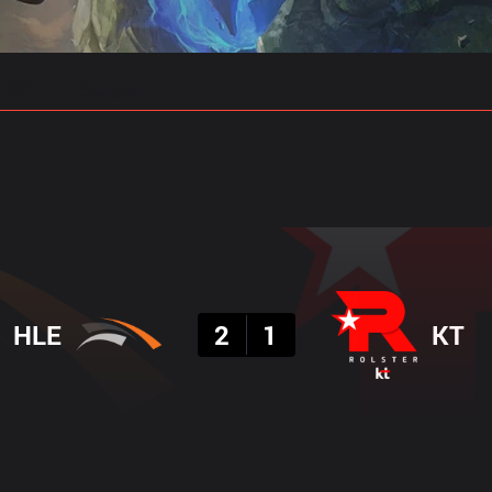
 예측
프로빌드
결과
HLE
2
1
KT