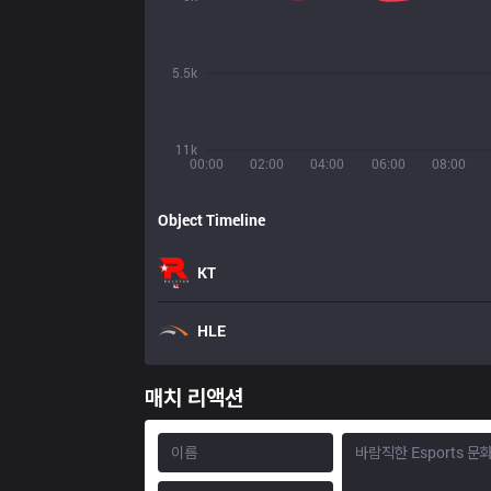
5.5k
11k
00:00
02:00
04:00
06:00
08:00
Object Timeline
KT
HLE
매치 리액션