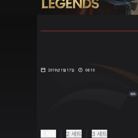
홈
경기 일정
순위
통계
승부
2019년 1월 17일
08:10
6th
1 세트
2 세트
3 세트