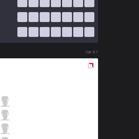
Ver.
9.1
Red
Side
HLE
Thal
0 / 3 / 2
HLE
bonO
1 / 4 / 2
HLE
Lava
0 / 4 / 3