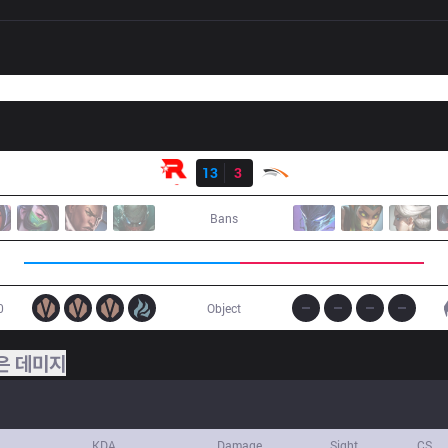
결과
KT
13
3
HLE
Bans
0
Object
은 데미지
KDA
Damage
Sight
CS