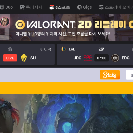
Duo
톡피지지
e스포츠
Gigs
스트리머 오버
8. 6. 목
LoL
SU
JDG
EDG
LIVE
07:00