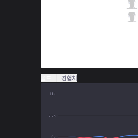
KT
Zenit
5 / 0 / 6
KT
SnowFlower
0 / 1 / 10
골드
경험치
11k
5.5k
0k