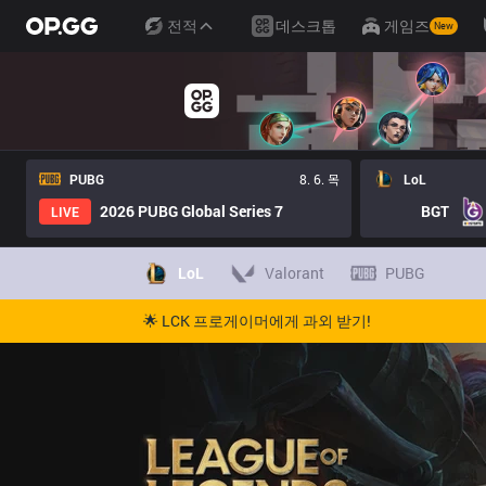
전적
데스크톱
게임즈
New
PUBG
8. 6. 목
LoL
2026 PUBG Global Series 7
BGT
LIVE
LoL
Valorant
PUBG
🌟 LCK 프로게이머에게 과외 받기!