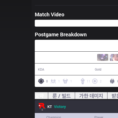
Match Video
Postgame Breakdown
36:30
13 / 3 / 43
71,178
KDA
Gold
0
1
1
11
2
요약
룬 / 빌드
가한 데미지
받
KT
Victory
Champion
Player