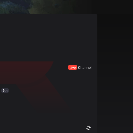
Live
Channel
9th