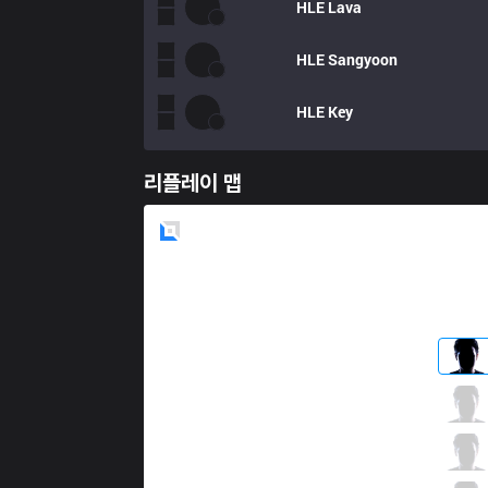
HLE
Lava
HLE
Sangyoon
HLE
Key
리플레이 맵
Blue
Side
KT
Smeb
1 / 1 / 11
KT
Score
4 / 0 / 7
KT
Bdd
3 / 1 / 9