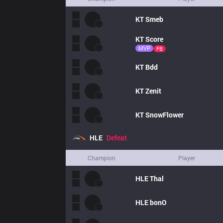
KT
Smeb
KT
Score
MVP
FB
KT
Bdd
KT
Zenit
KT
SnowFlower
HLE
Defeat
Champion
Player
HLE
Thal
HLE
bonO