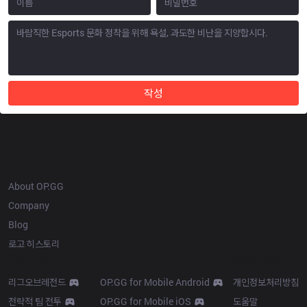
작성
OP.GG
About OP.GG
Company
Blog
로고 히스토리
Products
Resources
리그오브레전드
OP.GG for Mobile Android
개인정보처리방침
전략적 팀 전투
OP.GG for Mobile iOS
도움말