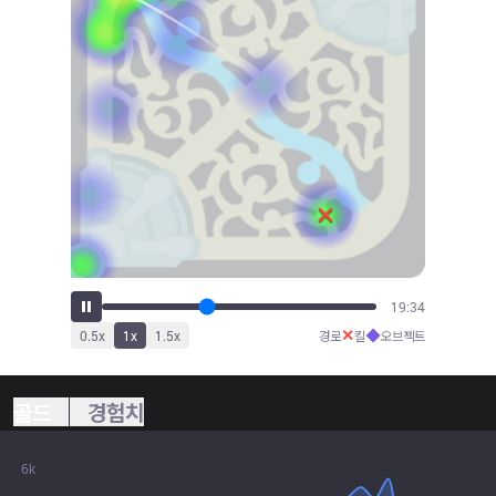
21:43
✕
◆
0.5
x
1
x
1.5
x
경로
킬
오브젝트
골드
경험치
6k