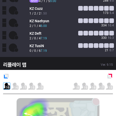
288
9.0
MVP
4 / 1 / 5
9.00
KZ
Cuzz
173
5.4
1 / 2 / 2
1.50
KZ
Naehyun
334
10.4
2 / 1 / 4
6.00
KZ
Deft
330
10.3
2 / 0 / 4
7.19
KZ
TusiN
21
0.7
0 / 0 / 6
7.19
리플레이 맵
Ver.
9.15
Blue
Side
Red
Side
16
14
17
15
13
18
15
18
17
13