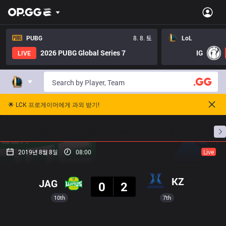
PUBG
8. 8. 토
LoL
2026 PUBG Global Series 7
IG
LIVE
🌟 LCK 프로게이머에게 과외 받기!
홈
경기 일정
순위
통계
승부 예측
프로빌
2019년 8월 8일
08:00
Live
결과
KZ
JAG
0
2
10th
7th