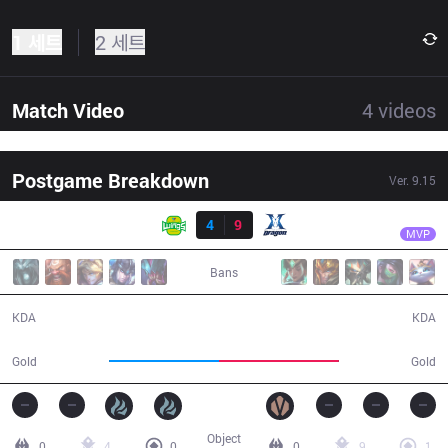
1 세트
2 세트
Match Video
4
videos
Postgame Breakdown
Ver.
9.15
결과
KZ
Rascal
JAG
4
9
KZ
32:04
MVP
Bans
4 / 9 / 7
9 / 4 / 21
KDA
KDA
55,733
61,066
Gold
Gold
Object
0
4
0
0
9
1