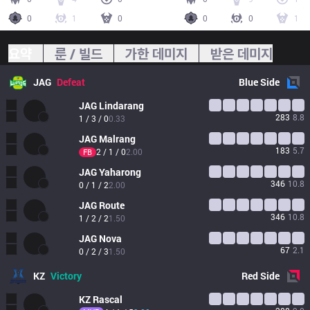
0
1
0
0
0
1
요약
룬 / 빌드
가한 데미지
받은 데미지
JAG
Defeat
Blue
Side
JAG
Lindarang
283
8.8
1 / 3 / 0
0.33
JAG
Malrang
183
5.7
2 / 1 / 0
2.00
FB
JAG
Yaharong
346
10.8
0 / 1 / 2
2.00
JAG
Route
346
10.8
1 / 2 / 2
1.50
JAG
Nova
67
2.1
0 / 2 / 3
1.50
KZ
Victory
Red
Side
KZ
Rascal