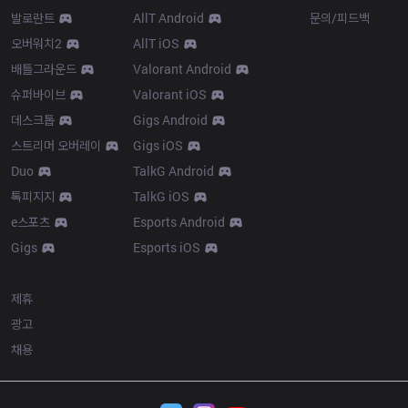
발로란트
AllT Android
문의/피드백
오버워치2
AllT iOS
배틀그라운드
Valorant Android
슈퍼바이브
Valorant iOS
데스크톱
Gigs Android
스트리머 오버레이
Gigs iOS
Duo
TalkG Android
톡피지지
TalkG iOS
e스포츠
Esports Android
Gigs
Esports iOS
More
제휴
광고
채용