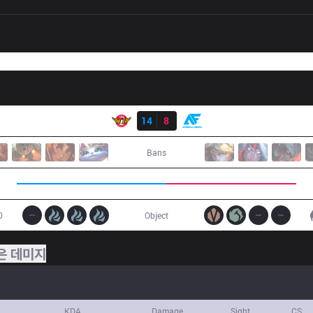
결과
SKT
14
8
AF
Bans
0
Object
은 데미지
KDA
Damage
Sight
CS