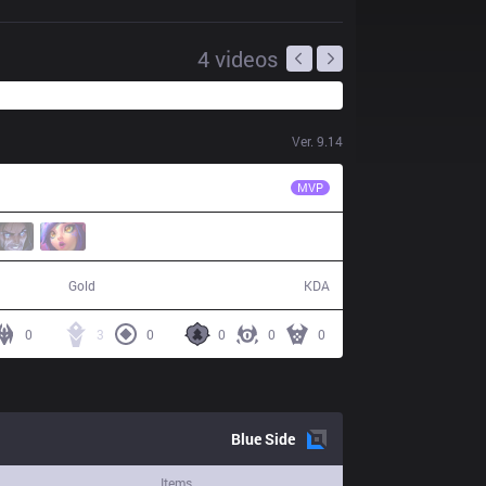
4
videos
Ver.
9.14
SKT
Faker
MVP
60,278
8 / 14 / 17
Gold
KDA
0
3
0
0
0
0
Blue
Side
Items