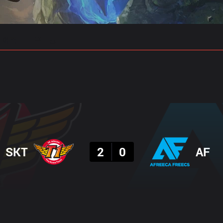
 예측
프로빌드
결과
SKT
2
0
AF