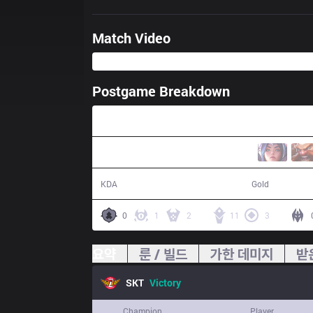
Match Video
Postgame Breakdown
35:36
14 / 8 / 29
69,272
KDA
Gold
0
1
2
11
3
요약
룬 / 빌드
가한 데미지
받
SKT
Victory
Champion
Player