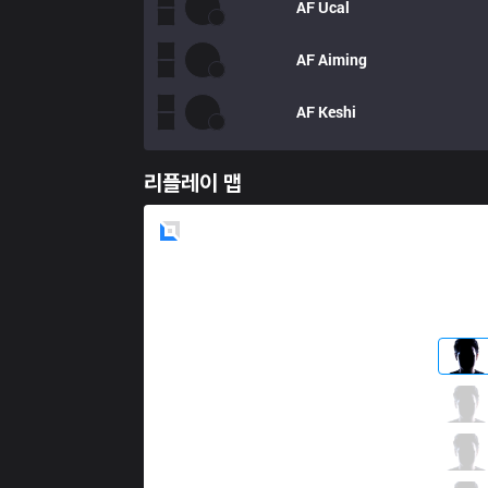
AF
Ucal
AF
Aiming
AF
Keshi
리플레이 맵
Blue
Side
SKT
Khan
6 / 1 / 4
SKT
Clid
1 / 1 / 7
SKT
Faker
4 / 2 / 5