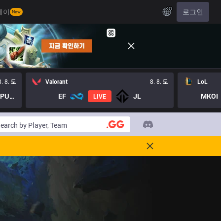
KO
레이
로그인
New
8. 8. 토
Valorant
8. 8. 토
LoL
LOST PUPPIES GC
EF
JL
MKOI
LIVE