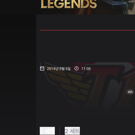
홈
경기 일정
순위
통계
승부
2019년 8월 3일
11:00
4th
1 세트
2 세트