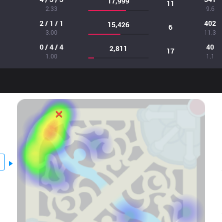
17,999
11
2.33
9.6
2 / 1 / 1
402
15,426
6
3.00
11.3
0 / 4 / 4
40
2,811
17
1.00
1.1