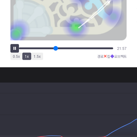
27:39
✕
◆
0.5
x
1
x
1.5
x
경로
킬
오브젝트