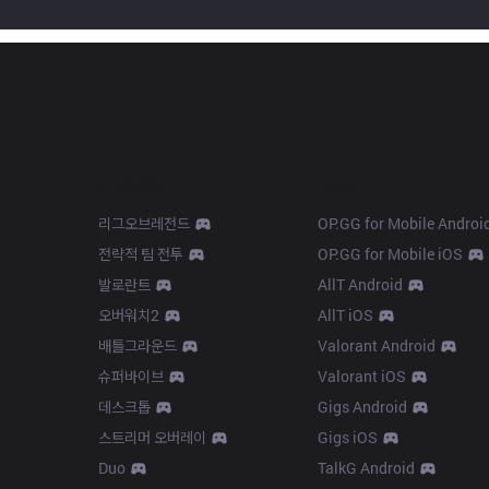
Products
Apps
리그오브레전드
OP.GG for Mobile Androi
전략적 팀 전투
OP.GG for Mobile iOS
발로란트
AllT Android
오버워치2
AllT iOS
배틀그라운드
Valorant Android
슈퍼바이브
Valorant iOS
데스크톱
Gigs Android
스트리머 오버레이
Gigs iOS
Duo
TalkG Android