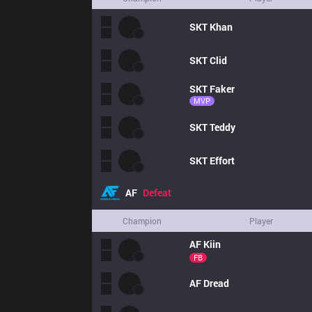
SKT
Khan
SKT
Clid
SKT
Faker
MVP
SKT
Teddy
SKT
Effort
AF
Defeat
Champion
Player
AF
Kiin
FB
AF
Dread