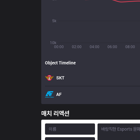
5k
10k
00:00
02:00
04:00
06:00
08:00
Object Timeline
SKT
AF
매치 리액션