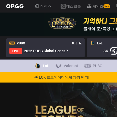
전적
데스크톱
게임즈
New
PUBG
8. 8. 토
LoL
2026 PUBG Global Series 7
SK
LIVE
LoL
Valorant
PUBG
🌟 LCK 프로게이머에게 과외 받기!