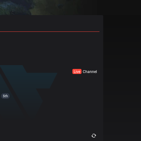
Live
Channel
5th