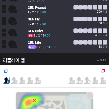
6 / 3 / 5
3.66
GEN
Peanut
200
4.2
1 / 2 / 11
6.00
GEN
Fly
308
6.5
3 / 0 / 7
12.00
GEN
Ruler
493
10.4
3 / 2 / 9
6.00
FB
GEN
Life
38
0.8
MVP
0 / 0 / 13
15.60
리플레이 맵
Ver.
9.13
Blue
Side
Red
Side
18
17
18
18
15
18
18
18
18
16