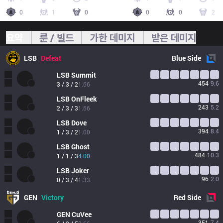
0
1
0
0
0
2
요약
룬 / 빌드
가한 데미지
받은 데미지
LSB
Defeat
Blue
Side
LSB
Summit
454
9.6
3 / 3 / 2
1.66
LSB
OnFleek
243
5.2
2 / 3 / 3
1.66
LSB
Dove
394
8.4
1 / 3 / 2
1.00
LSB
Ghost
484
10.3
1 / 1 / 3
4.00
LSB
Joker
96
2.0
0 / 3 / 4
1.33
GEN
Victory
Red
Side
GEN
CuVee
351
7.4