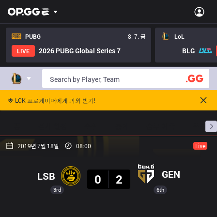
PUBG
8. 7. 금
LoL
2026 PUBG Global Series 7
BLG
LIVE
🌟 LCK 프로게이머에게 과외 받기!
홈
경기 일정
순위
통계
승부 예측
프로빌
2019년 7월 18일
08:00
Live
결과
GEN
LSB
0
2
3rd
6th