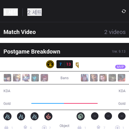
1 세트
2 세트
Match Video
2
videos
Postgame Breakdown
Ver.
9.13
결과
GEN
Life
LSB
7
13
GEN
47:11
MVP
Bans
7 / 13 / 14
13 / 7 / 45
KDA
KDA
79,880
82,084
Gold
Gold
Object
1
6
2
1
7
1