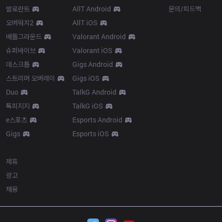
발로란트
AllT Android
문의/피드백
오버워치2
AllT iOS
배틀그라운드
Valorant Android
슈퍼바이브
Valorant iOS
데스크톱
Gigs Android
스트리머 오버레이
Gigs iOS
Duo
TalkG Android
톡피지지
TalkG iOS
e스포츠
Esports Android
Gigs
Esports iOS
More
제휴
광고
채용