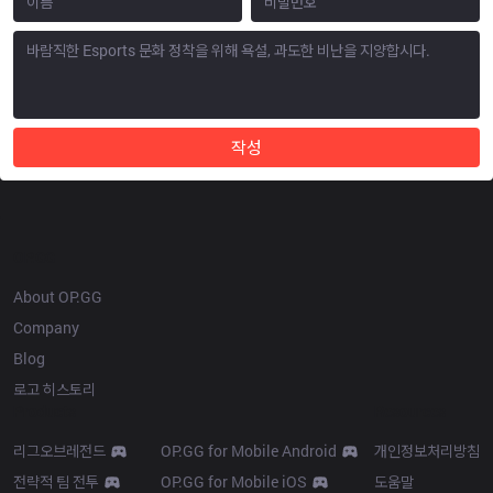
작성
OP.GG
About OP.GG
Company
Blog
로고 히스토리
Products
Resources
리그오브레전드
OP.GG for Mobile Android
개인정보처리방침
전략적 팀 전투
OP.GG for Mobile iOS
도움말