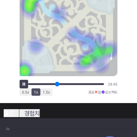
32:27
✕
◆
0.5
x
1
x
1.5
x
경로
킬
오브젝트
골드
경험치
4k