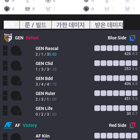
0
7
0
0
7
1
0
0
2
0
1
1
요약
룬 / 빌드
가한 데미지
받은 데미지
GEN
Defeat
Blue
Side
GEN
Rascal
426
9.3
2 / 1 / 3
5.00
GEN
Clid
253
5.6
1 / 3 / 3
1.33
GEN
Bdd
406
8.9
3 / 4 / 4
1.75
GEN
Ruler
451
9.9
2 / 3 / 1
1.00
GEN
Life
30
0.7
0 / 2 / 3
1.50
AF
Victory
Red
Side
AF
Kiin