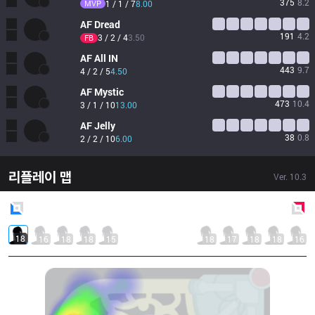
375
8.2
MVP
1 / 1 / 7
8.00
AF
Dread
191
4.2
3 / 2 / 4
3.50
FB
AF
All IN
443
9.7
4 / 2 / 5
4.50
AF
Mystic
473
10.4
3 / 1 / 10
13.00
AF
Jelly
38
0.8
2 / 2 / 10
6.00
리플레이 맵
Ver.
10.3
Blue
Side
Red
Side
18
16
18
18
15
18
17
18
18
16