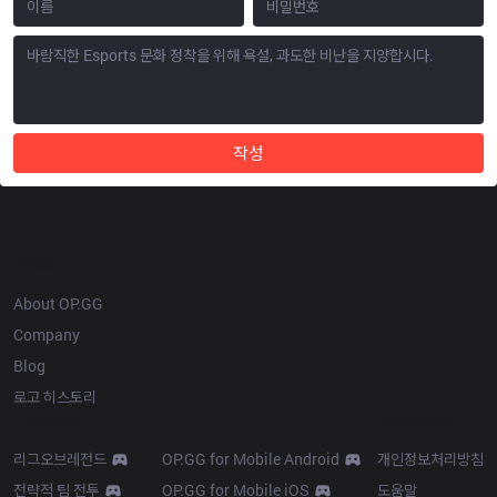
작성
OP.GG
About OP.GG
Company
Blog
로고 히스토리
Products
Resources
리그오브레전드
OP.GG for Mobile Android
개인정보처리방침
전략적 팀 전투
OP.GG for Mobile iOS
도움말