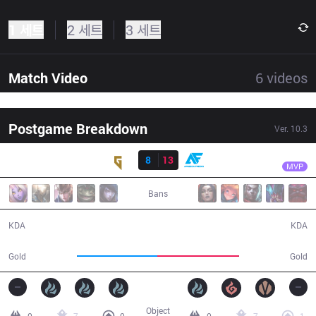
1 세트
2 세트
3 세트
Match Video
6
videos
Postgame Breakdown
Ver.
10.3
결과
AF
Kiin
GEN
8
13
AF
45:34
MVP
Bans
8 / 13 / 14
13 / 8 / 36
KDA
KDA
78,717
80,508
Gold
Gold
Object