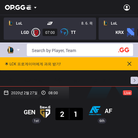
LoL
8. 6. 목
LoL
LGD
TT
KRX
07:00
🌟 LCK 프로게이머에게 과외 받기!
홈
경기 일정
순위
통계
승부 예측
프로빌
2020년 2월 27일
08:00
Live
결과
AF
GEN
2
1
1st
6th