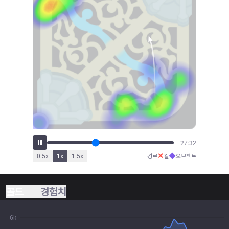
29:14
✕
◆
0.5
x
1
x
1.5
x
경로
킬
오브젝트
골드
경험치
6k