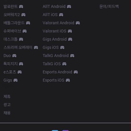
발로란트
AllT Android
문의/피드백
오버워치2
AllT iOS
배틀그라운드
Valorant Android
슈퍼바이브
Valorant iOS
데스크톱
Gigs Android
스트리머 오버레이
Gigs iOS
Duo
TalkG Android
톡피지지
TalkG iOS
e스포츠
Esports Android
Gigs
Esports iOS
More
제휴
광고
채용