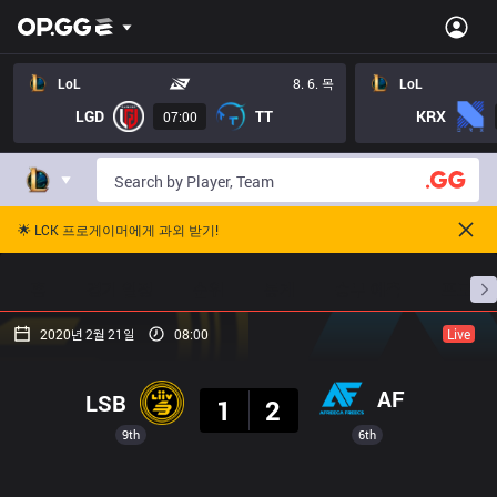
LoL
8. 6. 목
LoL
LGD
TT
KRX
07:00
🌟 LCK 프로게이머에게 과외 받기!
홈
경기 일정
순위
통계
승부 예측
프로빌
2020년 2월 21일
08:00
Live
결과
AF
LSB
1
2
9th
6th