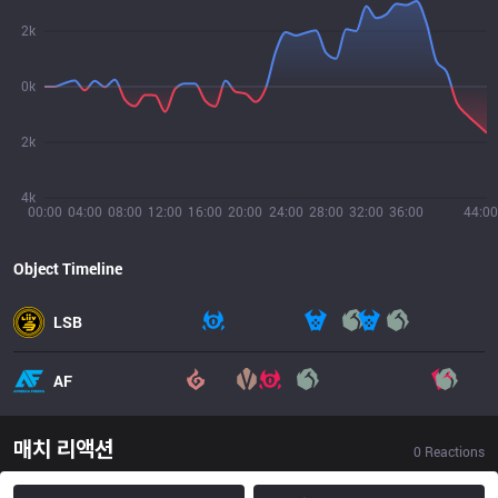
2k
0k
2k
4k
00:00
04:00
08:00
12:00
16:00
20:00
24:00
28:00
32:00
36:00
44:00
Object Timeline
LSB
AF
매치 리액션
0
Reactions