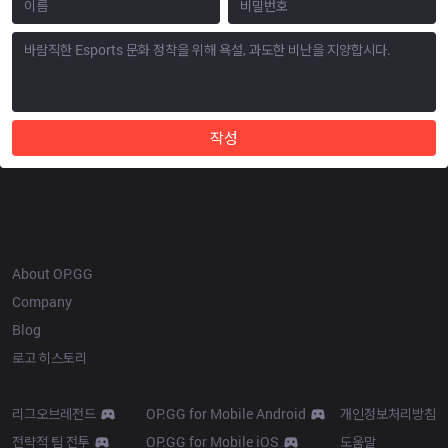
작성
OP.GG
About OP.GG
Company
Blog
로고 히스토리
Products
Resources
리그오브레전드
OP.GG for Mobile Android
개인정보처리방침
전략적 팀 전투
OP.GG for Mobile iOS
도움말