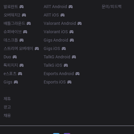
발로란트
AllT Android
문의/피드백
오버워치2
AllT iOS
배틀그라운드
Valorant Android
슈퍼바이브
Valorant iOS
데스크톱
Gigs Android
스트리머 오버레이
Gigs iOS
Duo
TalkG Android
톡피지지
TalkG iOS
e스포츠
Esports Android
Gigs
Esports iOS
More
제휴
광고
채용