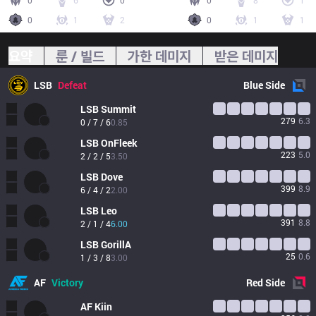
0
6
0
0
8
1
0
1
2
0
1
1
요약
룬 / 빌드
가한 데미지
받은 데미지
LSB
Defeat
Blue
Side
LSB
Summit
279
6.3
0 / 7 / 6
0.85
LSB
OnFleek
223
5.0
2 / 2 / 5
3.50
LSB
Dove
399
8.9
6 / 4 / 2
2.00
LSB
Leo
391
8.8
2 / 1 / 4
6.00
LSB
GorillA
25
0.6
1 / 3 / 8
3.00
AF
Victory
Red
Side
AF
Kiin