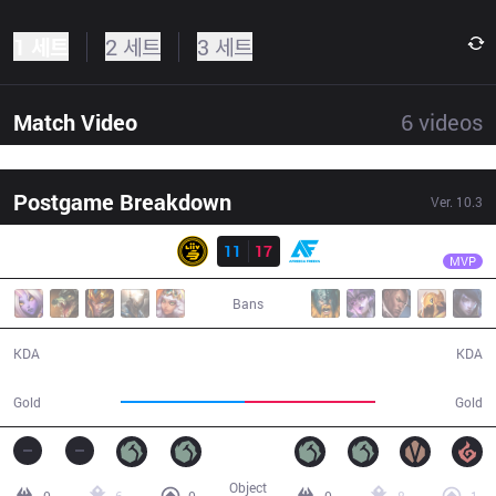
1 세트
2 세트
3 세트
Match Video
6
videos
Postgame Breakdown
Ver.
10.3
결과
AF
Fly
LSB
11
17
AF
44:37
MVP
Bans
11 / 17 / 25
17 / 11 / 43
KDA
KDA
73,702
77,965
Gold
Gold
Object