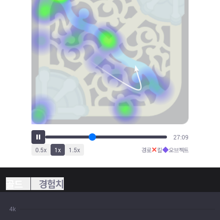
29:58
✕
◆
0.5
x
1
x
1.5
x
경로
킬
오브젝트
골드
경험치
4k