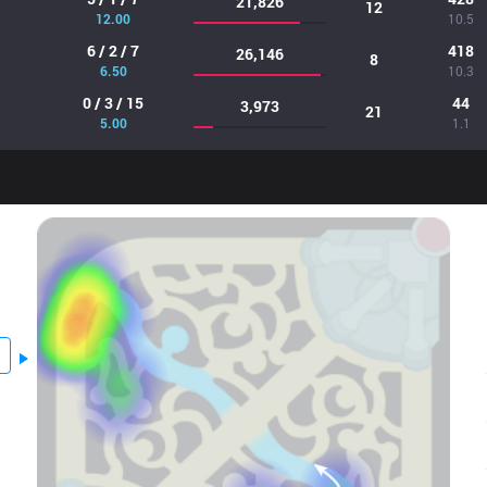
21,826
12
12.00
10.5
6 / 2 / 7
418
26,146
8
6.50
10.3
0 / 3 / 15
44
3,973
21
5.00
1.1