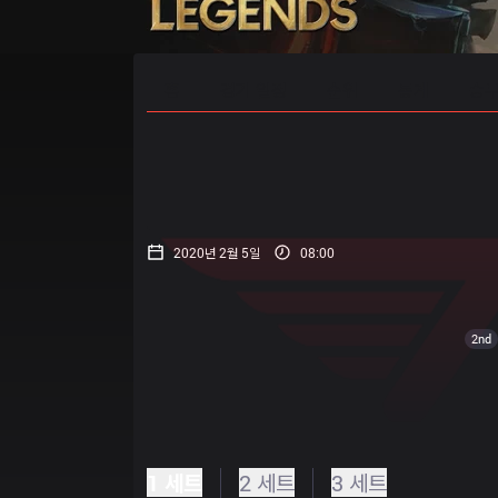
홈
경기 일정
순위
통계
승부
2020년 2월 5일
08:00
2nd
1 세트
2 세트
3 세트