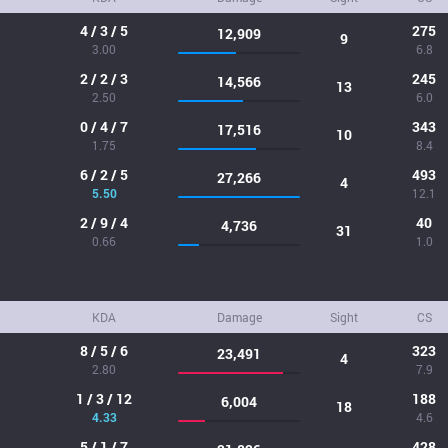
4 / 3 / 5
275
12,909
9
3.00
6.8
2 / 2 / 3
245
14,566
13
2.50
6.0
0 / 4 / 7
343
17,516
10
1.75
8.4
6 / 2 / 5
493
27,266
4
5.50
12.1
2 / 9 / 4
40
4,736
31
0.66
1.0
KDA
Damage
Sight
CS
8 / 5 / 6
323
23,491
4
2.80
7.9
1 / 3 / 12
188
6,004
18
4.33
4.6
5 / 1 / 7
428