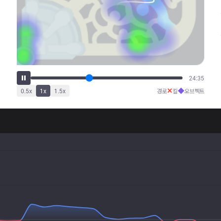
30:39
✕
◆
0.5
x
1
x
1.5
x
경로
킬
오브젝트