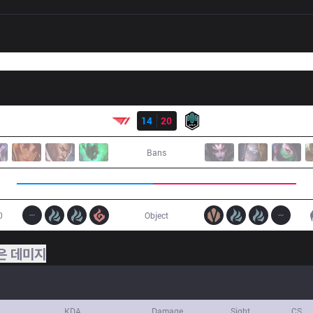
결과
T1
14
20
DK
Bans
0
Object
은 데미지
KDA
Damage
Sight
CS