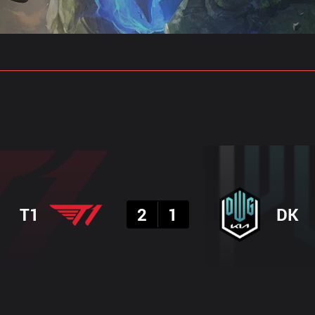
 예측
프로빌드
결과
T1
2
1
DK