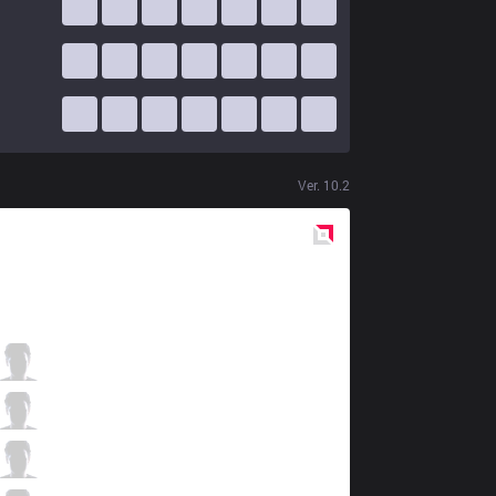
Ver.
10.2
Red
Side
DK
Nuguri
8 / 5 / 6
DK
Canyon
1 / 3 / 12
DK
ShowMaker
5 / 1 / 7