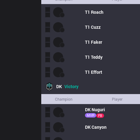
T1
Roach
T1
Cuzz
T1
Faker
T1
Teddy
T1
Effort
DK
Victory
Champion
Player
DK
Nuguri
MVP
FB
DK
Canyon