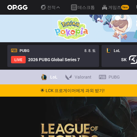
전적
데스크톱
게임즈
New
PUBG
8. 8. 토
LoL
2026 PUBG Global Series 7
SK
LIVE
LoL
Valorant
PUBG
🌟 LCK 프로게이머에게 과외 받기!