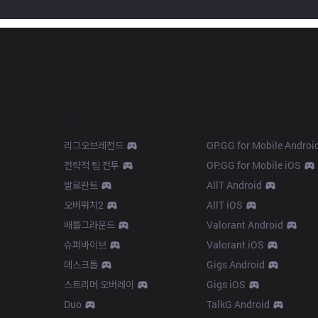
Products
Apps
리그오브레전드
OP.GG for Mobile Androi
전략적 팀 전투
OP.GG for Mobile iOS
발로란트
AllT Android
오버워치2
AllT iOS
배틀그라운드
Valorant Android
슈퍼바이브
Valorant iOS
데스크톱
Gigs Android
스트리머 오버레이
Gigs iOS
Duo
TalkG Android