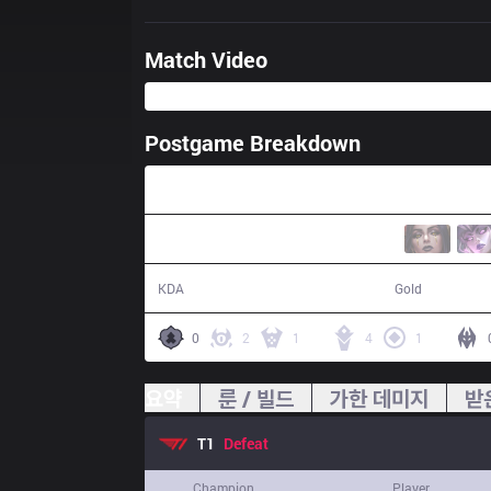
Match Video
Postgame Breakdown
40:41
14 / 20 / 24
71,879
KDA
Gold
0
2
1
4
1
요약
룬 / 빌드
가한 데미지
받
T1
Defeat
Champion
Player