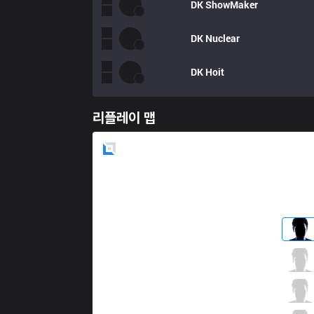
DK
ShowMaker
DK
Nuclear
DK
Hoit
리플레이 맵
Blue
Side
T1
Roach
4 / 3 / 5
T1
Cuzz
2 / 2 / 3
T1
Faker
0 / 4 / 7