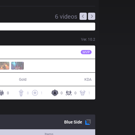
6
videos
Ver.
10.2
DK
Nuguri
MVP
75,398
20 / 14 / 47
Gold
KDA
0
8
1
0
0
1
Blue
Side
Items