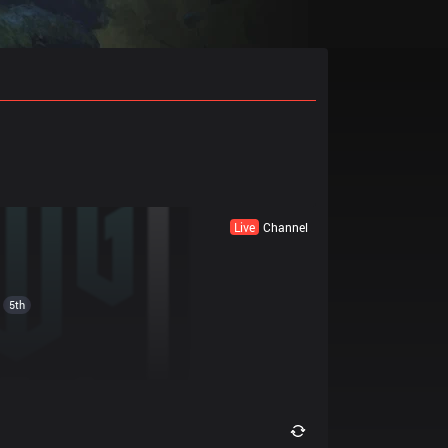
Live
Channel
5th