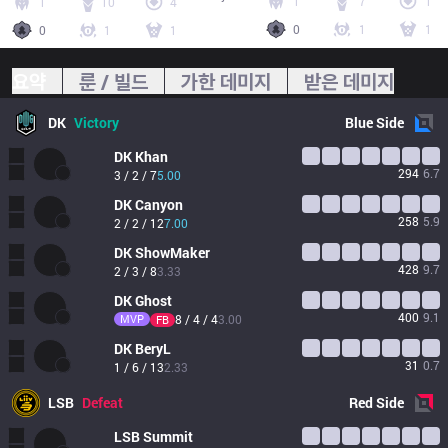
1
7
1
1
10
4
0
1
1
0
1
1
요약
룬 / 빌드
가한 데미지
받은 데미지
DK
Victory
Blue
Side
DK
Khan
294
6.7
3 / 2 / 7
5.00
DK
Canyon
258
5.9
2 / 2 / 12
7.00
DK
ShowMaker
428
9.7
2 / 3 / 8
3.33
DK
Ghost
400
9.1
MVP
8 / 4 / 4
3.00
FB
DK
BeryL
31
0.7
1 / 6 / 13
2.33
LSB
Defeat
Red
Side
LSB
Summit