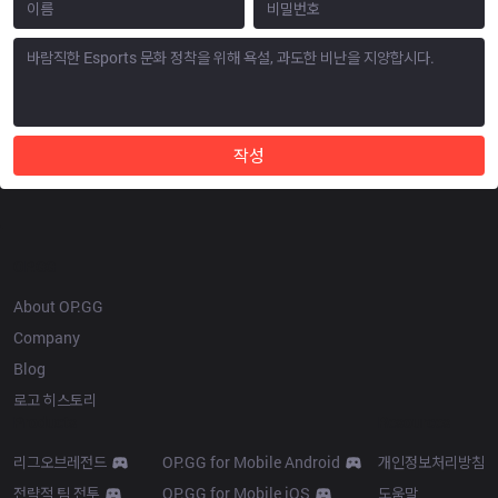
작성
OP.GG
About OP.GG
Company
Blog
로고 히스토리
Products
Resources
리그오브레전드
OP.GG for Mobile Android
개인정보처리방침
전략적 팀 전투
OP.GG for Mobile iOS
도움말