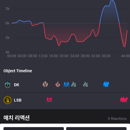
2k
0k
2k
4k
00:00
04:00
08:00
12:00
16:00
20:00
24:00
28:00
32:00
36:00
44:00
Object Timeline
DK
LSB
매치 리액션
0
Reactions