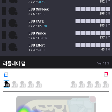
382
8.7
8 / 2 / 9
8.50
LSB
OnFleek
298
6.8
3 / 5 / 7
2.00
LSB
FATE
383
8.7
3 / 2 / 12
7.50
LSB
Prince
337
7.7
2 / 4 / 11
3.25
LSB
Effort
43
1.0
1 / 3 / 9
3.33
리플레이 맵
Ver.
11.3
Blue
Side
Red
Side
18
17
18
18
15
18
18
18
18
15