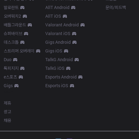
발로란트
AllT Android
문의/피드백
오버워치2
AllT iOS
배틀그라운드
Valorant Android
슈퍼바이브
Valorant iOS
데스크톱
Gigs Android
스트리머 오버레이
Gigs iOS
Duo
TalkG Android
톡피지지
TalkG iOS
e스포츠
Esports Android
Gigs
Esports iOS
More
제휴
광고
채용