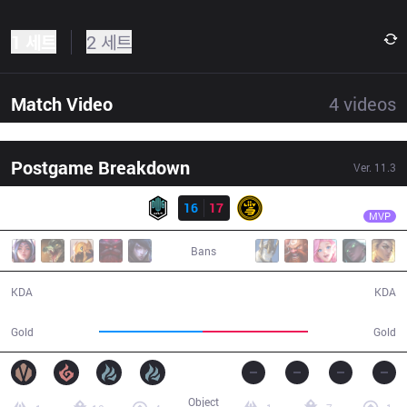
1 세트
2 세트
Match Video
4
videos
Postgame Breakdown
Ver.
11.3
결과
DK
Ghost
DK
16
17
LSB
44:02
MVP
Bans
16 / 17 / 44
17 / 16 / 48
KDA
KDA
79,281
80,261
Gold
Gold
Object