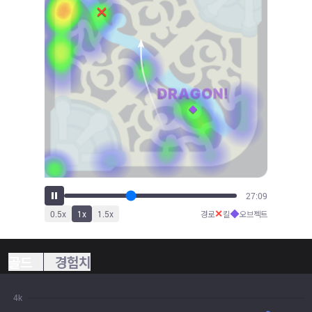
30:10
✕
◆
0.5
x
1
x
1.5
x
경로
킬
오브젝트
골드
경험치
4k