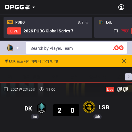
PUBG
8. 7. 금
LoL
2026 PUBG Global Series 7
T1
LIVE
🌟 LCK 프로게이머에게 과외 받기!
홈
경기 일정
순위
통계
승부 예측
프로빌
2021년 2월 25일
11:00
Live
결과
LSB
DK
2
0
1st
8th