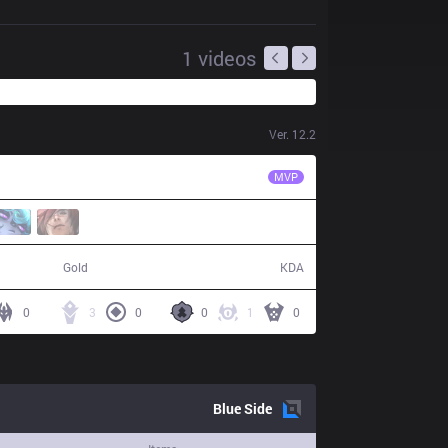
1
videos
Ver.
12.2
PCE
LeeSA
MVP
43,604
5 / 16 / 14
Gold
KDA
0
3
0
0
1
0
Blue
Side