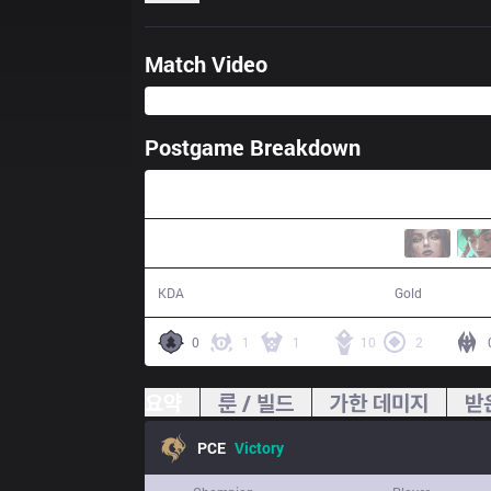
Match Video
Postgame Breakdown
28:27
16 / 5 / 39
54,404
KDA
Gold
0
1
1
10
2
요약
룬 / 빌드
가한 데미지
받
PCE
Victory