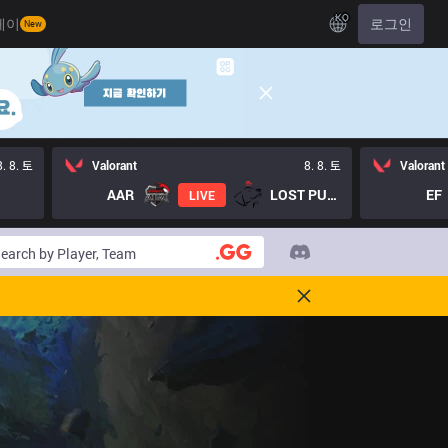
KO
레이
로그인
New
8. 8. 토
Valorant
8. 8. 토
Valorant
AAR
LOST PUPPIES GC
EF
LIVE