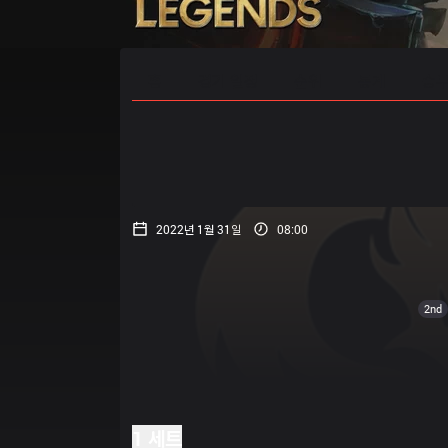
홈
경기 일정
순위
통계
승부
2022년 1월 31일
08:00
2nd
1 세트