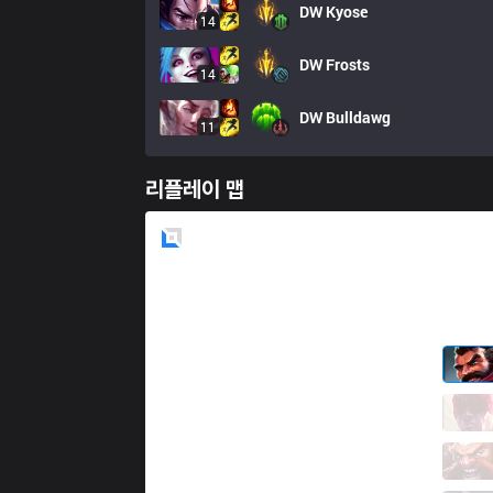
DW
Kyose
14
DW
Frosts
14
DW
Bulldawg
11
리플레이 맵
Blue
Side
PCE
Thien
5 / 2 / 6
PCE
LeeSA
7 / 0 / 6
PCE
Api
2 / 1 / 11