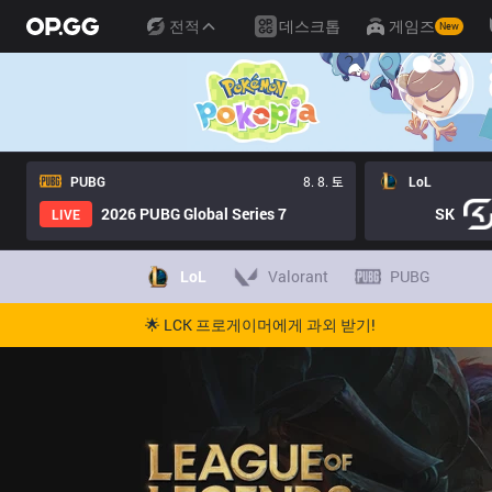
전적
데스크톱
게임즈
New
PUBG
8. 8. 토
LoL
2026 PUBG Global Series 7
SK
LIVE
LoL
Valorant
PUBG
🌟 LCK 프로게이머에게 과외 받기!