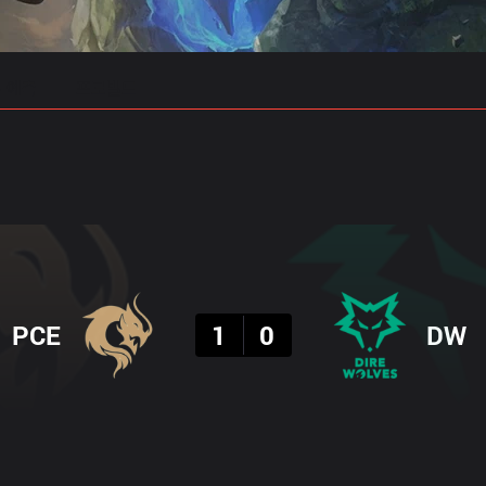
 예측
프로빌드
결과
PCE
1
0
DW