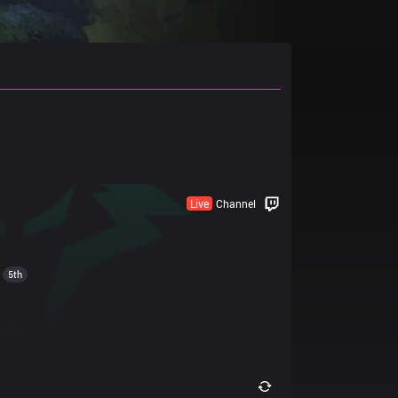
Live
Channel
5th