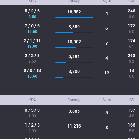
KDA
Damage
Sight
CS
5 / 2 / 6
246
18,552
4
5.50
8.6
7 / 0 / 6
172
8,889
6
15.60
6.0
2 / 1 / 11
174
10,002
7
13.00
6.1
2 / 2 / 3
263
5,394
4
2.50
9.2
0 / 0 / 13
18
3,800
12
15.60
0.6
KDA
Damage
Sight
CS
0 / 3 / 3
137
8,885
5
1.00
4.8
1 / 2 / 3
166
11,216
8
2.00
5.8