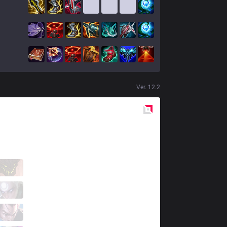
Ver.
12.2
Red
Side
DW
zorenous
0 / 3 / 3
DW
Goodo
1 / 2 / 3
DW
Kyose
0 / 4 / 4