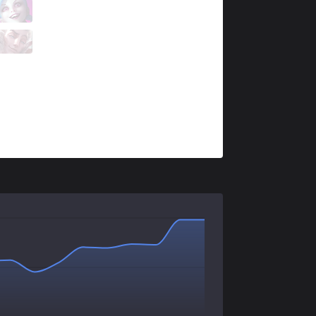
DW
Frosts
3 / 2 / 2
DW
Bulldawg
1 / 5 / 2