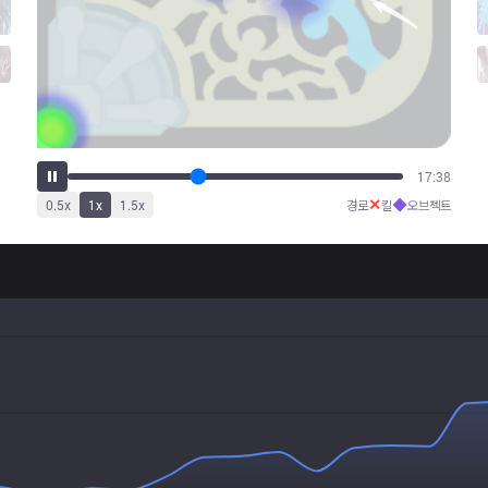
22:25
✕
◆
0.5
x
1
x
1.5
x
경로
킬
오브젝트