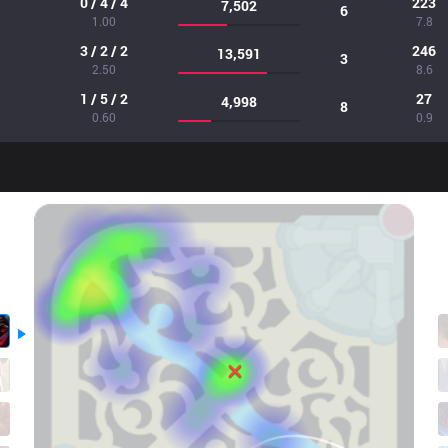
0 / 4 / 4
223
7,502
6
1.00
7.8
3 / 2 / 2
246
13,591
3
2.50
8.6
1 / 5 / 2
27
4,998
8
0.60
0.9