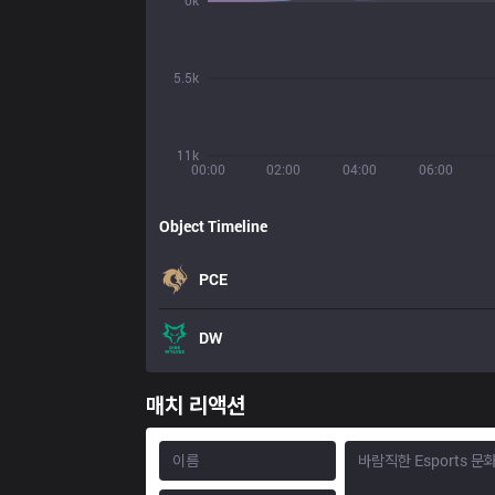
0k
5.5k
11k
00:00
02:00
04:00
06:00
Object Timeline
PCE
DW
매치 리액션