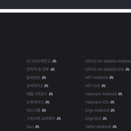
Products
Apps
리그오브레전드
OP.GG for Mobile Androi
전략적 팀 전투
OP.GG for Mobile iOS
발로란트
AllT Android
오버워치2
AllT iOS
배틀그라운드
Valorant Android
슈퍼바이브
Valorant iOS
데스크톱
Gigs Android
스트리머 오버레이
Gigs iOS
Duo
TalkG Android