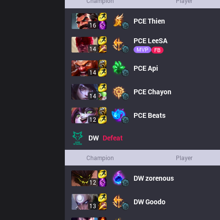
Champion
Player
PCE
Thien
16
PCE
LeeSA
14
MVP
FB
PCE
Api
14
PCE
Chayon
14
PCE
Beats
12
DW
Defeat
Champion
Player
DW
zorenous
12
DW
Goodo
13