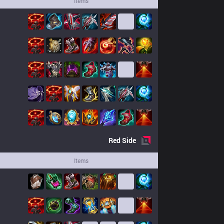
Items
Red
Side
Items