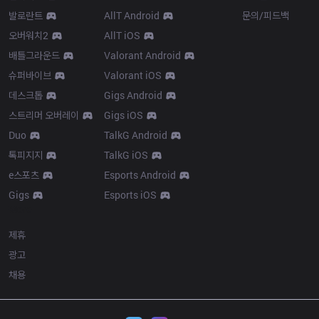
발로란트
AllT Android
문의/피드백
오버워치2
AllT iOS
배틀그라운드
Valorant Android
슈퍼바이브
Valorant iOS
데스크톱
Gigs Android
스트리머 오버레이
Gigs iOS
Duo
TalkG Android
톡피지지
TalkG iOS
e스포츠
Esports Android
Gigs
Esports iOS
More
제휴
광고
채용