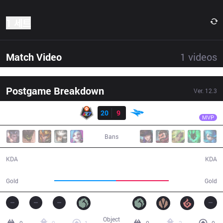
1 세트
Match Video
1
videos
Postgame Breakdown
Ver.
12.3
결과
R7
SoHwan
R7
20
9
ISG
28:39
MVP
Bans
20 / 9 / 47
9 / 20 / 15
KDA
KDA
54,507
46,470
Gold
Gold
Object