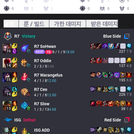
0
9
1
0
3
0
0
2
1
0
0
0
요약
룬 / 빌드
가한 데미지
받은 데미지
R7
Victory
Blue
Side
R7
SoHwan
16
227
7.9
MVP
9 / 1 / 9
18.00
FB
R7
Oddie
14
137
4.8
2 / 3 / 9
3.66
R7
Warangelus
15
195
6.8
4 / 1 / 8
12.00
R7
Ceo
14
226
7.9
4 / 1 / 8
12.00
R7
Slow
13
39
1.4
1 / 3 / 13
4.66
ISG
Defeat
Red
Side
ISG
ADD