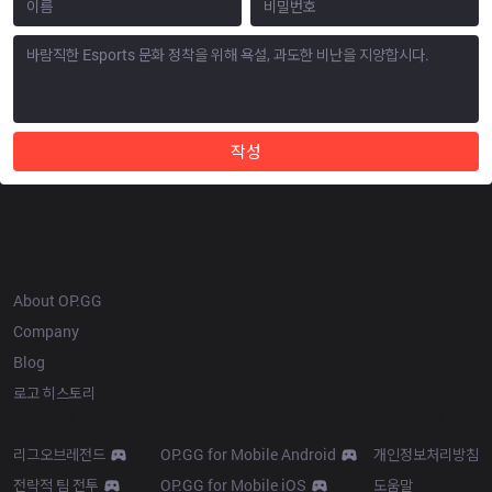
작성
OP.GG
About OP.GG
Company
Blog
로고 히스토리
Products
Resources
리그오브레전드
OP.GG for Mobile Android
개인정보처리방침
전략적 팀 전투
OP.GG for Mobile iOS
도움말