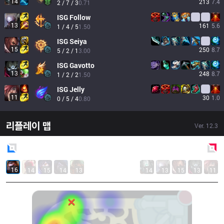
14
213
7.4
2 / 7 / 3
0.71
ISG
Follow
13
161
5.6
1 / 4 / 5
1.50
ISG
Seiya
15
250
8.7
5 / 2 / 1
3.00
ISG
Gavotto
13
248
8.7
1 / 2 / 2
1.50
ISG
Jelly
11
30
1.0
0 / 5 / 4
0.80
리플레이 맵
Ver.
12.3
Blue
Side
Red
Side
16
14
15
14
13
14
13
15
13
11