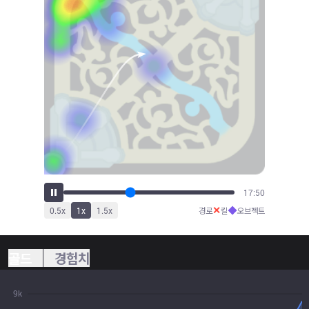
19:47
✕
◆
0.5
x
1
x
1.5
x
경로
킬
오브젝트
골드
경험치
9k