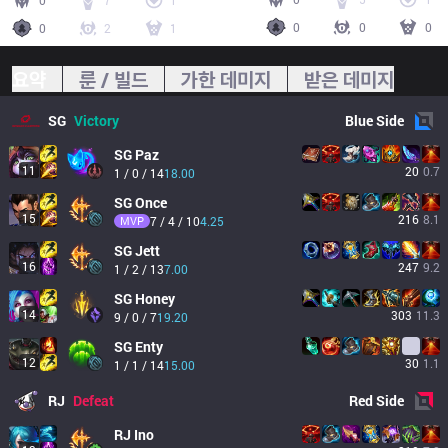
0
7
1
0
0
0
0
2
1
요약
룬 / 빌드
가한 데미지
받은 데미지
SG
Victory
Blue
Side
SG
Paz
11
20
0.7
1 / 0 / 14
18.00
SG
Once
15
216
8.1
MVP
7 / 4 / 10
4.25
SG
Jett
16
247
9.2
1 / 2 / 13
7.00
SG
Honey
14
303
11.3
9 / 0 / 7
19.20
SG
Enty
12
30
1.1
1 / 1 / 14
15.00
RJ
Defeat
Red
Side
RJ
Ino