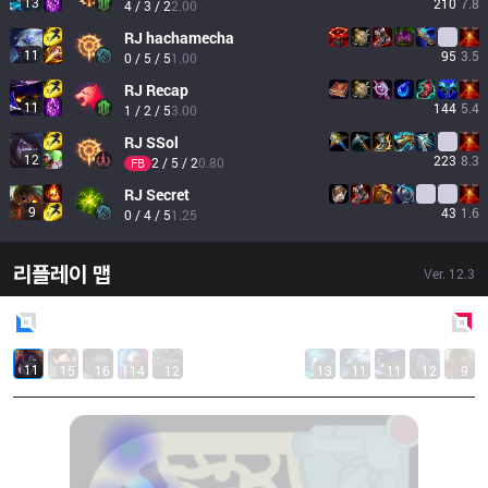
13
210
7.8
4 / 3 / 2
2.00
RJ
hachamecha
11
95
3.5
0 / 5 / 5
1.00
RJ
Recap
11
144
5.4
1 / 2 / 5
3.00
RJ
SSol
12
223
8.3
2 / 5 / 2
0.80
FB
RJ
Secret
9
43
1.6
0 / 4 / 5
1.25
리플레이 맵
Ver.
12.3
Blue
Side
Red
Side
11
15
16
14
12
13
11
11
12
9