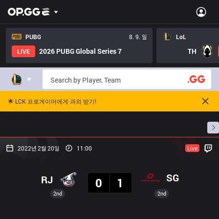
PUBG
8. 9. 일
LoL
2026 PUBG Global Series 7
TH
LIVE
🌟 LCK 프로게이머에게 과외 받기!
홈
경기 일정
순위
통계
승부 예측
프로빌
2022년 2월 20일
11:00
Live
결과
SG
RJ
0
1
2nd
2nd