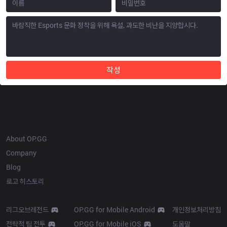
작성
OP.GG
About OP.GG
Company
Blog
로고 히스토리
Products
Resources
리그오브레전드
OP.GG for Mobile Android
개인정보처리방침
전략적 팀 전투
OP.GG for Mobile iOS
도움말