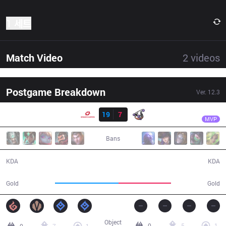
1 세트
Match Video
2
videos
Postgame Breakdown
Ver.
12.3
결과
SG
Once
SG
19
7
RJ
26:47
MVP
Bans
19 / 7 / 58
7 / 19 / 19
KDA
KDA
52,278
43,143
Gold
Gold
Object
0
5
1