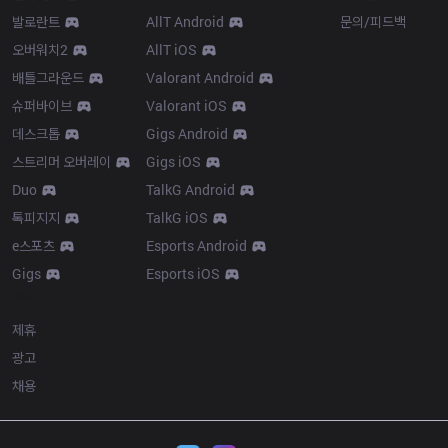
발로란트
AllT Android
문의/피드백
오버워치2
AllT iOS
배틀그라운드
Valorant Android
슈퍼바이브
Valorant iOS
데스크톱
Gigs Android
스트리머 오버레이
Gigs iOS
Duo
TalkG Android
톡피지지
TalkG iOS
e스포츠
Esports Android
Gigs
Esports iOS
More
제휴
광고
채용