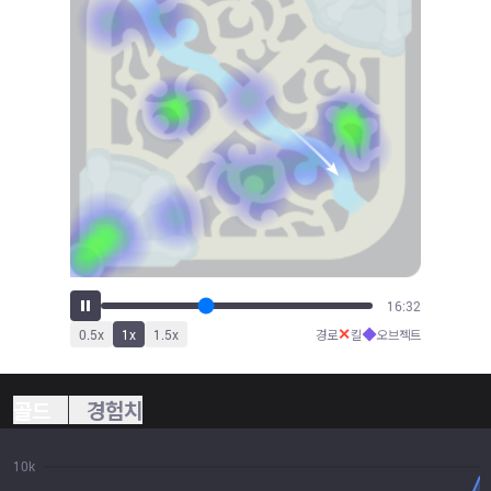
18:26
✕
◆
0.5
x
1
x
1.5
x
경로
킬
오브젝트
골드
경험치
10k