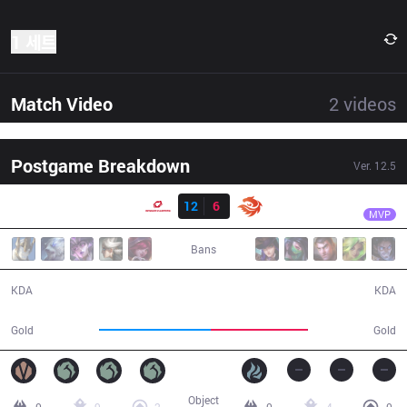
1 세트
Match Video
2
videos
Postgame Breakdown
Ver.
12.5
결과
SG
Honey
SG
12
6
V3
33:06
MVP
Bans
12 / 6 / 33
6 / 12 / 13
KDA
KDA
62,314
53,961
Gold
Gold
Object