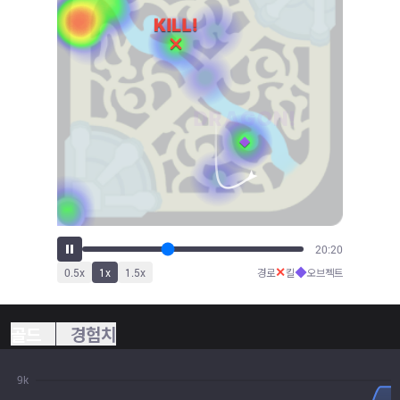
21:55
✕
◆
0.5
x
1
x
1.5
x
경로
킬
오브젝트
골드
경험치
9k