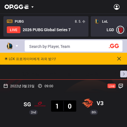
PUBG
8. 5. 수
LoL
2026 PUBG Global Series 7
LGD
LIVE
🌟 LCK 프로게이머에게 과외 받기!
홈
경기 일정
순위
통계
승부 예측
프로빌
2022년 3월 23일
09:00
Live
결과
V3
SG
1
0
2nd
8th