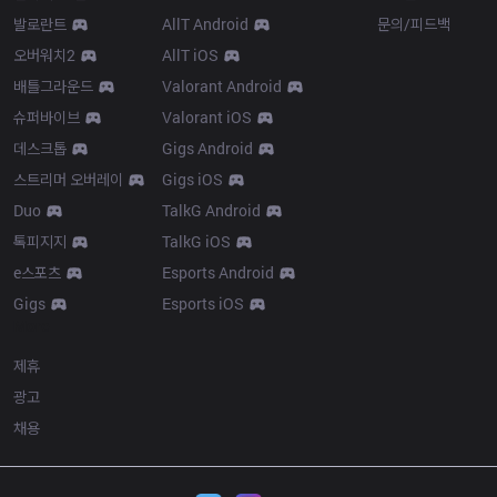
발로란트
AllT Android
문의/피드백
오버워치2
AllT iOS
배틀그라운드
Valorant Android
슈퍼바이브
Valorant iOS
데스크톱
Gigs Android
스트리머 오버레이
Gigs iOS
Duo
TalkG Android
톡피지지
TalkG iOS
e스포츠
Esports Android
Gigs
Esports iOS
More
제휴
광고
채용