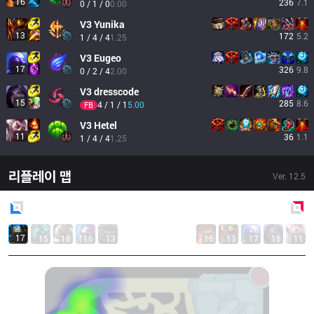
16
236
7.1
0 / 1 / 0
0.00
V3
Yunika
13
172
5.2
1 / 4 / 4
1.25
V3
Eugeo
17
326
9.8
0 / 2 / 4
2.00
V3
dresscode
15
285
8.6
4 / 1 / 1
5.00
FB
V3
Hetel
11
36
1.1
1 / 4 / 4
1.25
리플레이 맵
Ver.
12.5
Blue
Side
Red
Side
17
15
18
16
13
16
13
17
15
11