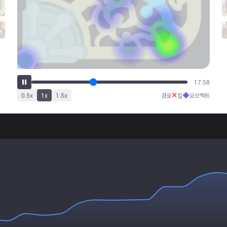
22:47
✕
◆
0.5
x
1
x
1.5
x
경로
킬
오브젝트