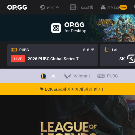
전적
데스크톱
게임즈
New
PUBG
8. 8. 토
LoL
2026 PUBG Global Series 7
SK
LIVE
LoL
Valorant
PUBG
🌟 LCK 프로게이머에게 과외 받기!