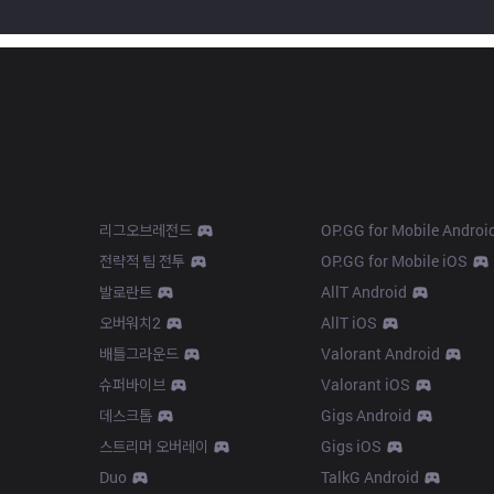
Products
Apps
리그오브레전드
OP.GG for Mobile Androi
전략적 팀 전투
OP.GG for Mobile iOS
발로란트
AllT Android
오버워치2
AllT iOS
배틀그라운드
Valorant Android
슈퍼바이브
Valorant iOS
데스크톱
Gigs Android
스트리머 오버레이
Gigs iOS
Duo
TalkG Android