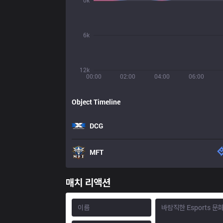
0k
6k
12k
00:00
02:00
04:00
06:00
Object Timeline
DCG
MFT
매치 리액션