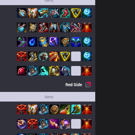
Items
Red
Side
Items