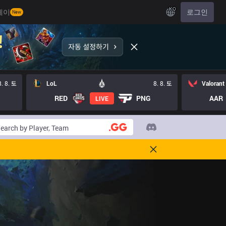
KO
레이
로그인
New
8. 8. 토
LoL
8. 8. 토
Valorant
RED
PNG
AAR
LIVE