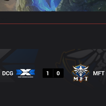
 예측
프로빌드
결과
DCG
1
0
MFT