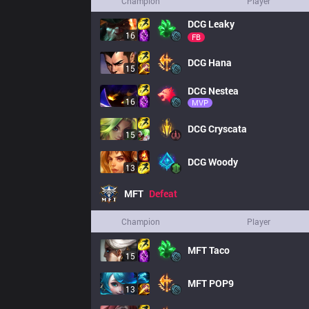
Champion
Player
DCG
Leaky
16
FB
DCG
Hana
15
DCG
Nestea
16
MVP
DCG
Cryscata
15
DCG
Woody
13
MFT
Defeat
Champion
Player
MFT
Taco
15
MFT
POP9
13