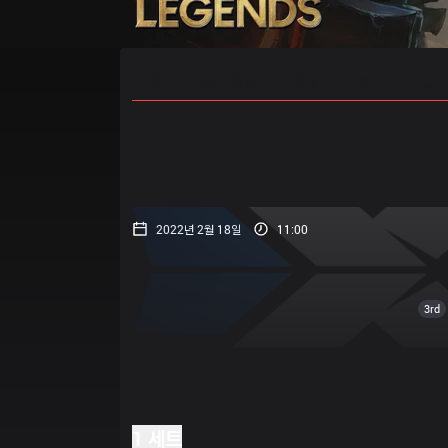
홈
경기 일정
순위
통계
승부
2022년 2월 18일
11:00
3rd
1 세트