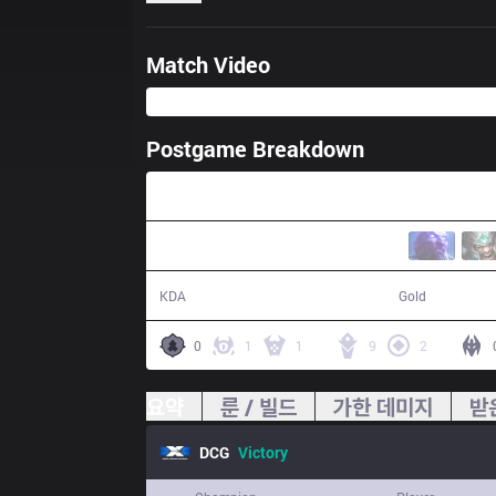
Match Video
Postgame Breakdown
28:38
27 / 8 / 44
59,951
KDA
Gold
0
1
1
9
2
요약
룬 / 빌드
가한 데미지
받
DCG
Victory