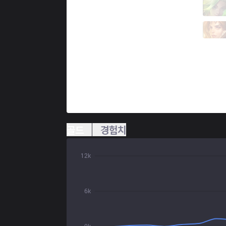
DCG
Cryscata
3 / 4 / 8
DCG
Woody
0 / 1 / 15
골드
경험치
12k
6k