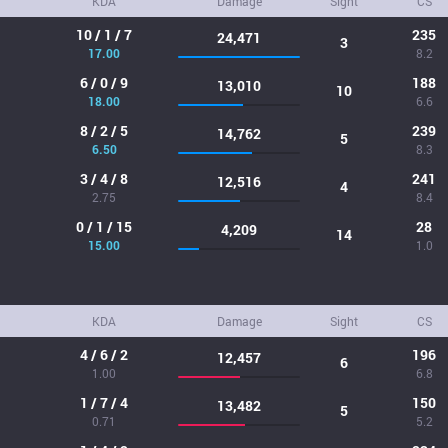
KDA
Damage
Sight
CS
10 / 1 / 7
235
24,471
3
17.00
8.2
6 / 0 / 9
188
13,010
10
18.00
6.6
8 / 2 / 5
239
14,762
5
6.50
8.3
3 / 4 / 8
241
12,516
4
2.75
8.4
0 / 1 / 15
28
4,209
14
15.00
1.0
KDA
Damage
Sight
CS
4 / 6 / 2
196
12,457
6
1.00
6.8
1 / 7 / 4
150
13,482
5
0.71
5.2