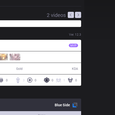
2
videos
Ver.
12.3
DCG
Nestea
MVP
48,345
8 / 27 / 10
Gold
KDA
0
3
0
0
1
0
Blue
Side