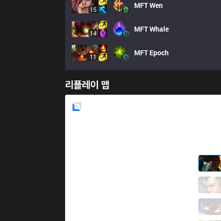
MFT
Wen
15
MFT
Whale
14
MFT
Epoch
11
리플레이 맵
Blue
Side
DCG
Leaky
10 / 1 / 7
DCG
Hana
6 / 0 / 9
DCG
Nestea
8 / 2 / 5