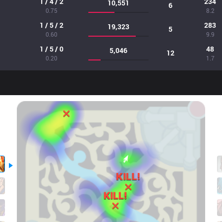
1 / 4 / 2
234
10,551
6
0.75
8.2
1 / 5 / 2
283
19,323
5
0.60
9.9
1 / 5 / 0
48
5,046
12
0.20
1.7