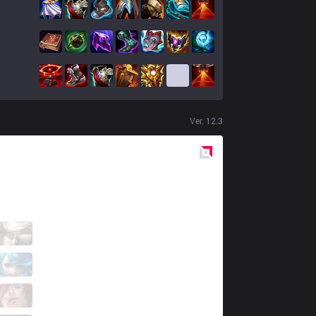
Ver.
12.3
Red
Side
MFT
Taco
4 / 6 / 2
MFT
POP9
1 / 7 / 4
MFT
Wen
1 / 4 / 2