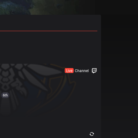
Live
Channel
6th