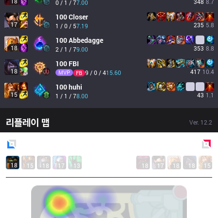
18
348
8.7
0 / 1 / 7
7.00
100
Closer
17
235
5.8
1 / 0 / 5
7.19
100
Abbedagge
18
353
8.8
2 / 1 / 7
9.00
100
FBI
18
417
10.4
MVP
9 / 0 / 4
15.60
FB
100
huhi
15
43
1.1
1 / 1 / 7
8.00
리플레이 맵
Ver.
12.2
Blue
Side
Red
Side
18
15
18
17
13
18
17
18
18
15