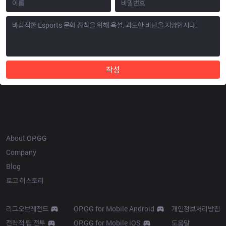
작성
OP.GG
About OP.GG
Company
Blog
로고 히스토리
Products
Resources
리그오브레전드
OP.GG for Mobile Android
개인정보처리방침
전략적 팀 전투
OP.GG for Mobile iOS
도움말