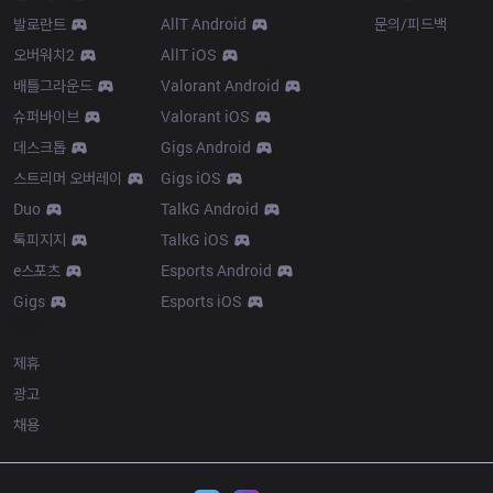
발로란트
AllT Android
문의/피드백
오버워치2
AllT iOS
배틀그라운드
Valorant Android
슈퍼바이브
Valorant iOS
데스크톱
Gigs Android
스트리머 오버레이
Gigs iOS
Duo
TalkG Android
톡피지지
TalkG iOS
e스포츠
Esports Android
Gigs
Esports iOS
More
제휴
광고
채용