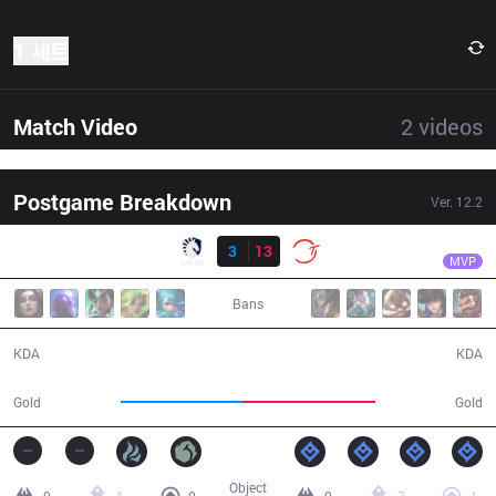
1 세트
Match Video
2
videos
Postgame Breakdown
Ver.
12.2
결과
100
FBI
TL
3
13
100
40:12
MVP
Bans
3 / 13 / 7
13 / 3 / 30
KDA
KDA
67,772
73,952
Gold
Gold
Object