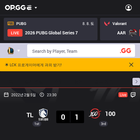
PUBG
8. 8. 토
Valorant
2026 PUBG Global Series 7
AAR
LIVE
🌟 LCK 프로게이머에게 과외 받기!
홈
경기 일정
순위
통계
승부 예측
프로빌
2022년 2월 5일
23:30
Live
결과
100
TL
0
1
1st
3rd