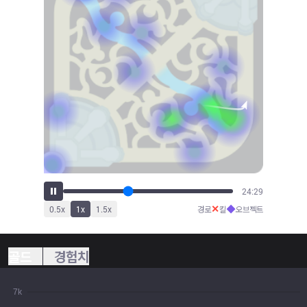
26:48
✕
◆
0.5
x
1
x
1.5
x
경로
킬
오브젝트
골드
경험치
7k