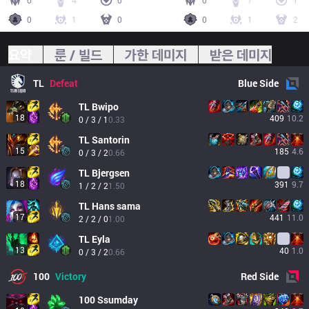
0
4
0
0
7
1
0
1
0
0
1
2
요약
룬 / 빌드
가한 데미지
받은 데미지
TL
Defeat
Blue
Side
TL
Bwipo
18
409
10.2
0 / 3 / 1
0.33
TL
Santorin
15
185
4.6
0 / 3 / 2
0.66
TL
Bjergsen
18
391
9.7
1 / 2 / 2
1.50
TL
Hans sama
17
441
11.0
2 / 2 / 0
1.00
TL
Eyla
13
40
1.0
0 / 3 / 2
0.66
100
Victory
Red
Side
100
Ssumday