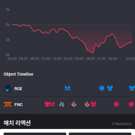
3k
0k
3k
6k
00:00
04:00
08:00
12:00
16:00
20:00
24:00
28:00
32:00
36:00
43:00
Object Timeline
RGE
FNC
매치 리액션
0
Reactions