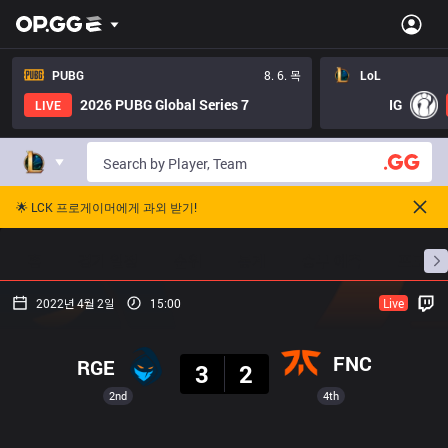
PUBG
8. 6. 목
LoL
2026 PUBG Global Series 7
IG
LIVE
🌟 LCK 프로게이머에게 과외 받기!
홈
경기 일정
순위
통계
승부 예측
프로빌
2022년 4월 2일
15:00
Live
결과
FNC
RGE
3
2
2nd
4th