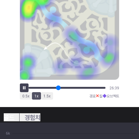
28:49
✕
◆
0.5
x
1
x
1.5
x
경로
킬
오브젝트
골드
경험치
6k