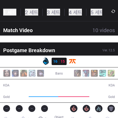
1 세트
2 세트
3 세트
4 세트
5 세트
Match Video
10
videos
Postgame Breakdown
Ver.
12.5
결과
RGE
16
15
FNC
43:55
Bans
16 / 15 / 29
15 / 16 / 26
KDA
KDA
78,646
83,279
Gold
Gold
Object