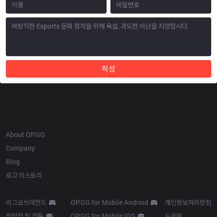
작성
OP.GG
About OP.GG
Company
Blog
로고 히스토리
Products
Resources
리그오브레전드
OP.GG for Mobile Android
개인정보처리방침
전략적 팀 전투
OP.GG for Mobile iOS
도움말