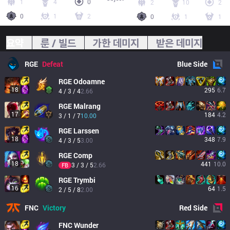
1
4
0
2
10
2
0
1
2
0
1
1
요약
룬 / 빌드
가한 데미지
받은 데미지
RGE
Defeat
Blue
Side
RGE
Odoamne
18
295
6.7
4 / 3 / 4
2.66
RGE
Malrang
17
184
4.2
3 / 1 / 7
10.00
RGE
Larssen
18
348
7.9
4 / 3 / 5
3.00
RGE
Comp
18
441
10.0
3 / 3 / 5
2.66
FB
RGE
Trymbi
16
64
1.5
2 / 5 / 8
2.00
FNC
Victory
Red
Side
FNC
Wunder