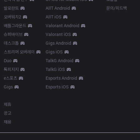
발로란트
AllT Android
문의/피드백
오버워치2
AllT iOS
배틀그라운드
Valorant Android
슈퍼바이브
Valorant iOS
데스크톱
Gigs Android
스트리머 오버레이
Gigs iOS
Duo
TalkG Android
톡피지지
TalkG iOS
e스포츠
Esports Android
Gigs
Esports iOS
More
제휴
광고
채용