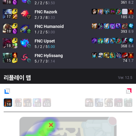
18
361
8.2
2 / 2 / 5
3.50
FNC
Razork
17
185
4.2
2 / 3 / 8
3.33
FNC
Humanoid
18
393
8.9
1 / 2 / 5
3.00
FNC
Upset
18
368
8.4
5 / 2 / 5
5.00
FNC
Hylissang
15
74
1.7
5 / 7 / 3
1.14
리플레이 맵
Ver.
12.5
Blue
Side
Red
Side
18
17
18
18
16
18
17
18
18
15