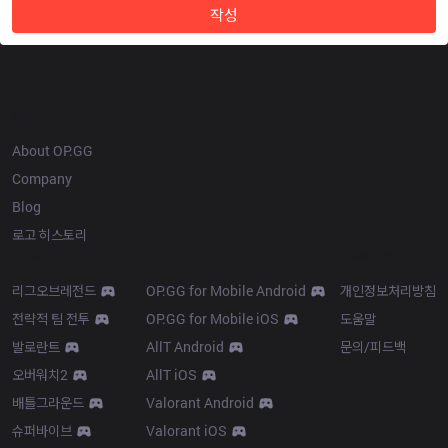
작성
OP.GG
About OP.GG
Company
Blog
로고 히스토리
Products
Resources
리그오브레전드
OP.GG for Mobile Android
개인정보처리방침
전략적 팀 전투
OP.GG for Mobile iOS
도움말
발로란트
AllT Android
문의/피드백
오버워치2
AllT iOS
배틀그라운드
Valorant Android
슈퍼바이브
Valorant iOS