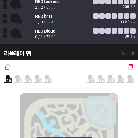
RED
tockers
265
8.3
2 / 2 / 5
3.50
RED
brTT
335
10.5
1 / 0 / 5
7.19
RED
Dioud
38
1.2
0 / 1 / 7
7.00
리플레이 맵
Ver.
7.8
Blue
Side
Red
Side
15
14
16
13
13
17
14
17
16
12