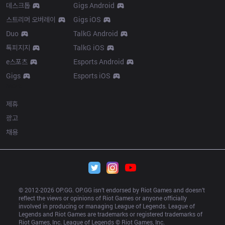
데스크톱
Gigs Android
스트리머 오버레이
Gigs iOS
Duo
TalkG Android
톡피지지
TalkG iOS
e스포츠
Esports Android
Gigs
Esports iOS
More
제휴
광고
채용
© 2012-
2026
 OP.GG. OP.GG isn’t endorsed by Riot Games and doesn’t 
reflect the views or opinions of Riot Games or anyone officially 
involved in producing or managing League of Legends. League of 
Legends and Riot Games are trademarks or registered trademarks of 
Riot Games, Inc. League of Legends © Riot Games, Inc.