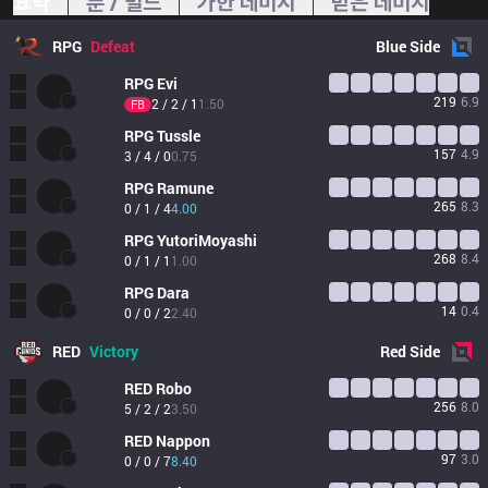
요약
룬 / 빌드
가한 데미지
받은 데미지
RPG
Defeat
Blue
Side
RPG
Evi
219
6.9
2 / 2 / 1
1.50
FB
RPG
Tussle
157
4.9
3 / 4 / 0
0.75
RPG
Ramune
265
8.3
0 / 1 / 4
4.00
RPG
YutoriMoyashi
268
8.4
0 / 1 / 1
1.00
RPG
Dara
14
0.4
0 / 0 / 2
2.40
RED
Victory
Red
Side
RED
Robo
256
8.0
5 / 2 / 2
3.50
RED
Nappon
97
3.0
0 / 0 / 7
8.40