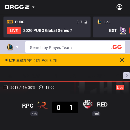
PUBG
8. 7. 금
LoL
2026 PUBG Global Series 7
BGT
LIVE
🌟 LCK 프로게이머에게 과외 받기!
홈
경기 일정
순위
통계
승부 예측
프로빌
2017년 4월 30일
17:00
Live
결과
RED
RPG
0
1
4th
2nd