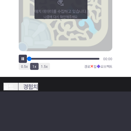
매치 데이터를 수집하고 있습니다.
나중에 다시 확인해주세요.
00:00
✕
◆
0.5
x
1
x
1.5
x
경로
킬
오브젝트
골드
경험치