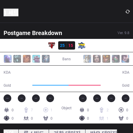
1 세트
Postgame Breakdown
Ver.
9.8
결과
PVB
25
15
FB
33:59
Bans
25 / 15 / 64
15 / 25 / 35
KDA
KDA
64,999
57,384
Gold
Gold
Object
0
7
1
0
2
0
0
0
0
0
1
0