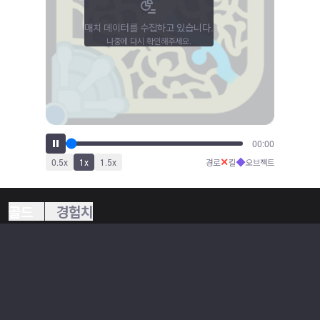
매치 데이터를 수집하고 있습니다.
나중에 다시 확인해주세요.
00:00
✕
◆
0.5
x
1
x
1.5
x
경로
킬
오브젝트
골드
경험치