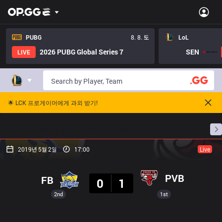
PUBG
8. 8. 토
LoL
2026 PUBG Global Series 7
SEN
LIVE
🌟 LCK 프로게이머에게 과외 받기!
홈
경기 일정
순위
통계
승부 예측
프로빌
2019년 5월 2일
17:00
Live
결과
PVB
FB
0
1
2nd
1st