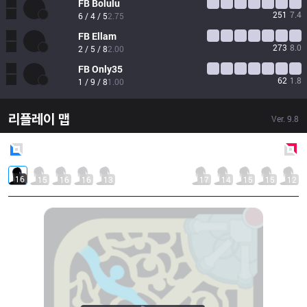
FB
Bolulu
251
7.4
6 / 4 / 5
2.75
FB
Ellam
273
8.0
2 / 5 / 8
2.00
FB
Only35
62
1.8
1 / 9 / 8
1.00
리플레이 맵
Ver.
9.8
Blue
Side
Red
Side
16
15
16
16
13
17
14
15
15
12