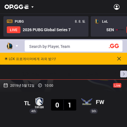
PUBG
8. 8. 토
LoL
2026 PUBG Global Series 7
SEN
LIVE
🌟 LCK 프로게이머에게 과외 받기!
홈
경기 일정
순위
통계
승부 예측
프로빌
2019년 5월 12일
10:00
Live
결과
FW
TL
0
1
4th
5th