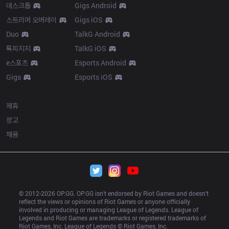
데스크톱
Gigs Android
스트리머 오버레이
Gigs iOS
Duo
TalkG Android
톡피지지
TalkG iOS
e스포츠
Esports Android
Gigs
Esports iOS
More
제휴
광고
채용
© 2012-
2026
 OP.GG. OP.GG isn’t endorsed by Riot Games and doesn’t 
reflect the views or opinions of Riot Games or anyone officially 
involved in producing or managing League of Legends. League of 
Legends and Riot Games are trademarks or registered trademarks of 
Riot Games, Inc. League of Legends © Riot Games, Inc.