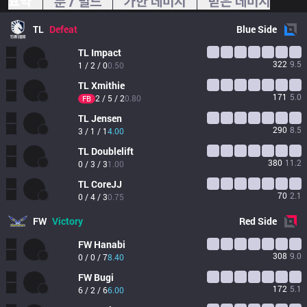
요약
룬 / 빌드
가한 데미지
받은 데미지
TL
Defeat
Blue
Side
TL
Impact
322
9.5
1 / 2 / 0
0.50
TL
Xmithie
171
5.0
2 / 5 / 2
0.80
FB
TL
Jensen
290
8.5
3 / 1 / 1
4.00
TL
Doublelift
380
11.2
0 / 3 / 3
1.00
TL
CoreJJ
70
2.1
0 / 4 / 3
0.75
FW
Victory
Red
Side
FW
Hanabi
308
9.0
0 / 0 / 7
8.40
FW
Bugi
172
5.1
6 / 2 / 6
6.00