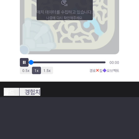
매치 데이터를 수집하고 있습니다.
나중에 다시 확인해주세요.
00:00
✕
◆
0.5
x
1
x
1.5
x
경로
킬
오브젝트
골드
경험치