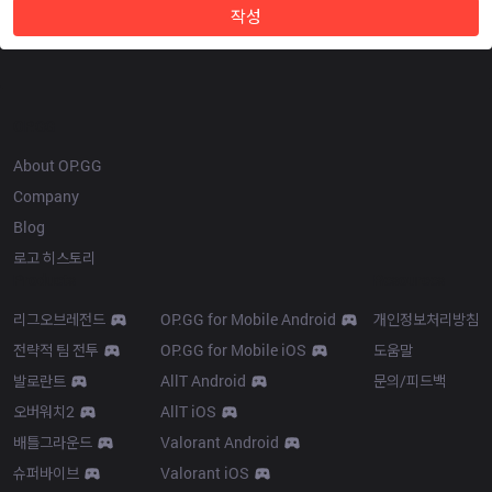
작성
OP.GG
About OP.GG
Company
Blog
로고 히스토리
Products
Resources
리그오브레전드
OP.GG for Mobile Android
개인정보처리방침
전략적 팀 전투
OP.GG for Mobile iOS
도움말
발로란트
AllT Android
문의/피드백
오버워치2
AllT iOS
배틀그라운드
Valorant Android
슈퍼바이브
Valorant iOS