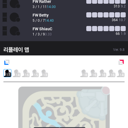
FW
Rather
313
9.2
3 / 1 / 11
14.00
FW
Betty
364
10.7
5 / 0 / 7
14.40
FW
ShiauC
66
1.9
1 / 3 / 9
3.33
리플레이 맵
Ver.
9.8
Blue
Side
Red
Side
17
14
16
15
13
18
16
18
16
14