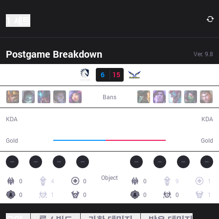
1 세트
Postgame Breakdown
Ver.
9.8
결과
TL
6
15
FW
34:02
Bans
6 / 15 / 9
15 / 6 / 40
KDA
KDA
57,264
65,503
Gold
Gold
Object
0
4
0
0
9
1
0
1
0
0
0
1