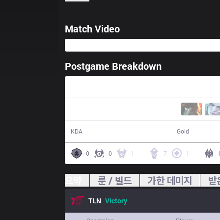
Match Video
Postgame Breakdown
23:23
19 / 4 / 50
46,819
KDA
Gold
0
0
1
7
1
요약
룬 / 빌드
가한 데미지
받
TLN
Victory