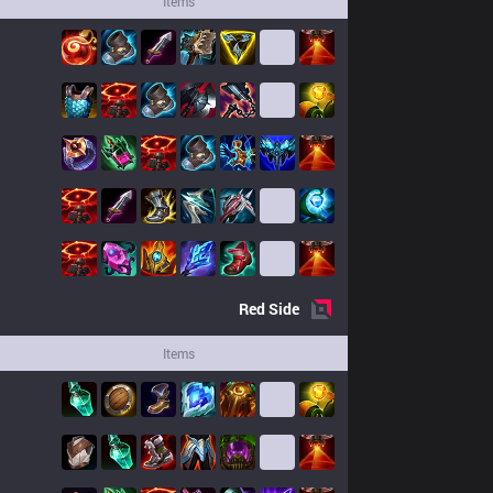
Items
Red
Side
Items