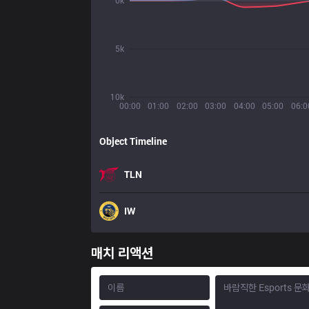
0k
5k
10k
00:00
01:00
02:00
03:00
04:00
05:00
06:0
Object Timeline
TLN
IW
매치 리액션