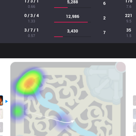
1 / 3 / 1
178
5,288
6
0.66
7.6
0 / 3 / 4
221
12,986
2
1.33
9.5
3 / 7 / 1
35
3,430
7
0.57
1.5