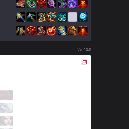
Ver.
12.8
Red
Side
IW
StarScreen
0 / 3 / 1
IW
Ferret
0 / 3 / 3
IW
Serin
1 / 3 / 1