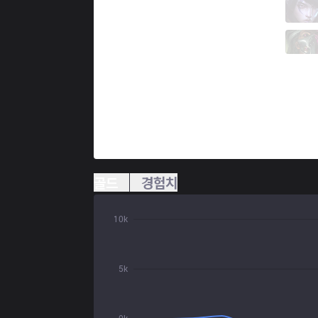
TLN
Unified
3 / 0 / 7
TLN
Kaiwing
1 / 1 / 16
골드
경험치
10k
5k