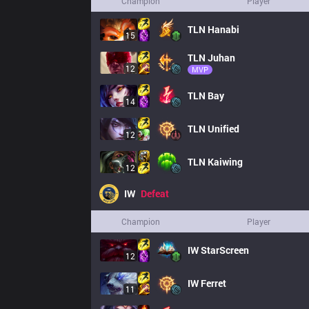
Champion
Player
TLN
Hanabi
15
TLN
Juhan
12
MVP
TLN
Bay
14
TLN
Unified
12
TLN
Kaiwing
12
IW
Defeat
Champion
Player
IW
StarScreen
12
IW
Ferret
11