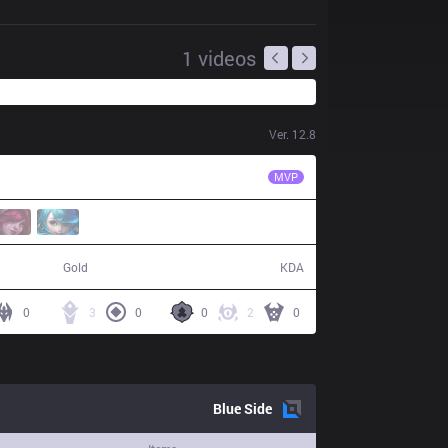
1
videos
Ver.
12.8
TLN
Juhan
MVP
37,024
4 / 19 / 10
Gold
KDA
0
3
0
0
2
0
Blue
Side