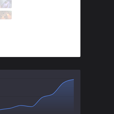
IW
HolyPhoenix
0 / 3 / 4
IW
Farfetch
3 / 7 / 1