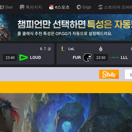
Duo
톡피지지
e스포츠
Gigs
스트리머 오버
8. 7. 금
LoL
LOUD
FUR
LLL
23:40
23:50