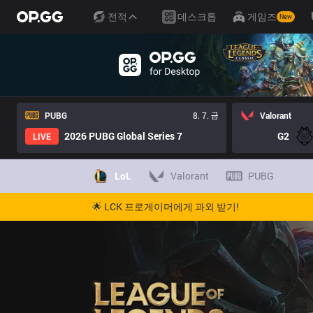
전적
데스크톱
게임즈
New
PUBG
8. 7. 금
Valorant
2026 PUBG Global Series 7
G2
LIVE
LoL
Valorant
PUBG
🌟 LCK 프로게이머에게 과외 받기!