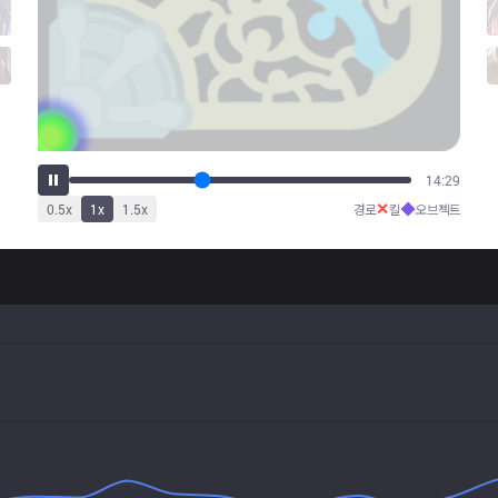
18:20
✕
◆
0.5
x
1
x
1.5
x
경로
킬
오브젝트