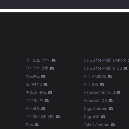
Products
Apps
리그오브레전드
OP.GG for Mobile Androi
전략적 팀 전투
OP.GG for Mobile iOS
발로란트
AllT Android
오버워치2
AllT iOS
배틀그라운드
Valorant Android
슈퍼바이브
Valorant iOS
데스크톱
Gigs Android
스트리머 오버레이
Gigs iOS
Duo
TalkG Android