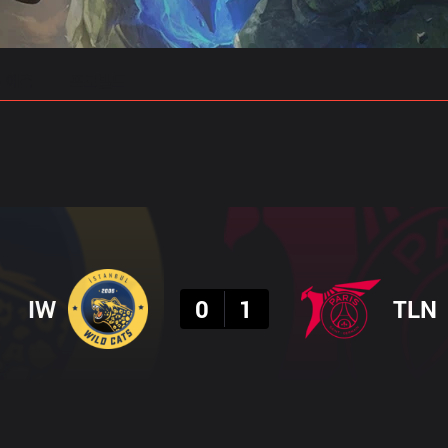
 예측
프로빌드
결과
IW
0
1
TLN