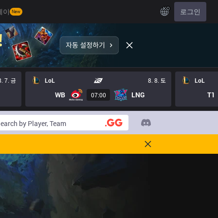
KO
레이
로그인
New
8. 7. 금
LoL
8. 8. 토
LoL
WB
LNG
T1
07:00