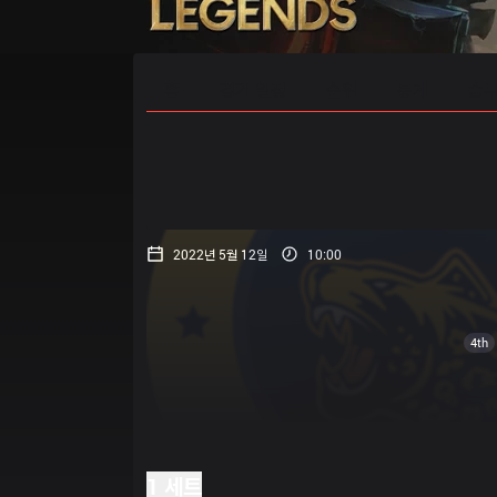
홈
경기 일정
순위
통계
승부
2022년 5월 12일
10:00
4th
1 세트