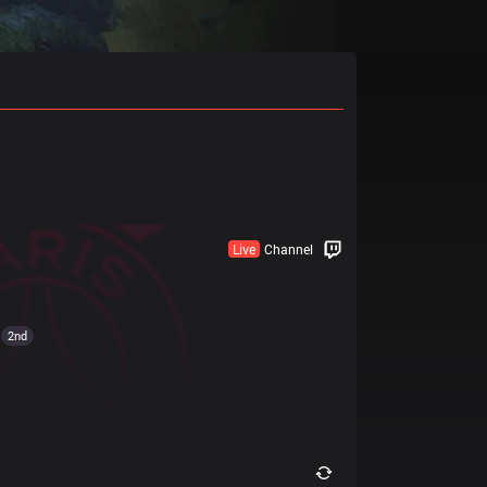
Live
Channel
2nd