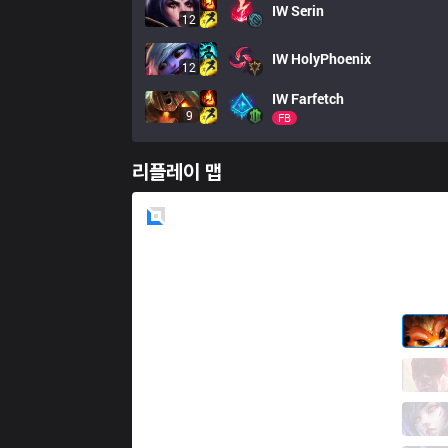
IW
Serin
12
IW
HolyPhoenix
12
IW
Farfetch
9
FB
리플레이 맵
Blue
Side
TLN
Hanabi
4 / 0 / 7
TLN
Juhan
9 / 2 / 6
TLN
Bay
2 / 1 / 14