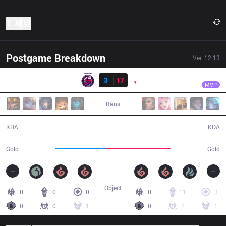
1 세트
Postgame Breakdown
Ver.
12.13
결과
PNG
Wizer
NMG
3
17
PNG
34:08
MVP
Bans
3 / 17 / 4
17 / 3 / 42
KDA
KDA
52,840
66,984
Gold
Gold
Object
0
0
0
0
11
3
0
0
1
0
2
1