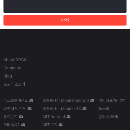
작성
OP.GG
About OP.GG
Company
Blog
로고 히스토리
Products
Resources
리그오브레전드
OP.GG for Mobile Android
개인정보처리방침
전략적 팀 전투
OP.GG for Mobile iOS
도움말
발로란트
AllT Android
문의/피드백
오버워치2
AllT iOS