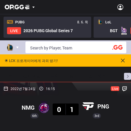
PUBG
8. 6. 목
LoL
2026 PUBG Global Series 7
BGT
LIVE
🌟 LCK 프로게이머에게 과외 받기!
홈
경기 일정
순위
통계
승부 예측
프로빌
2022년 7월 24일
16:15
Live
결과
PNG
NMG
0
1
6th
3rd