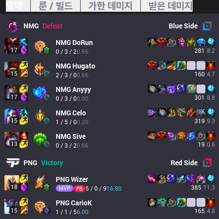
요약
룬 / 빌드
가한 데미지
받은 데미지
NMG
Defeat
Blue
Side
NMG
DoRun
17
281
8.2
0 / 3 / 2
0.66
NMG
Hugato
15
160
4.7
2 / 3 / 0
0.66
NMG
Anyyy
17
301
8.8
0 / 3 / 0
0.00
NMG
Celo
15
319
9.3
1 / 5 / 0
0.20
NMG
Sive
13
19
0.6
0 / 3 / 2
0.66
PNG
Victory
Red
Side
PNG
Wizer
18
385
11.3
MVP
5 / 0 / 9
16.80
FB
PNG
CarioK
15
165
4.8
1 / 1 / 5
6.00