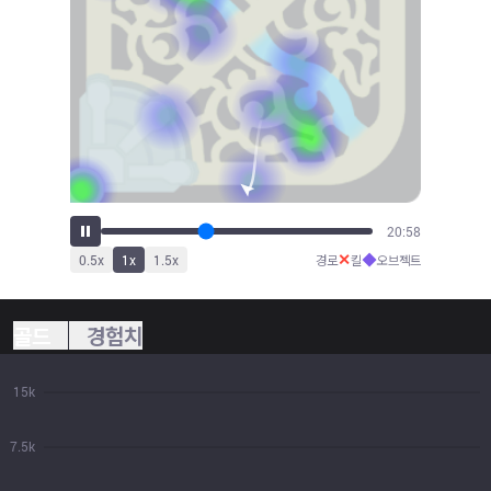
23:24
✕
◆
0.5
x
1
x
1.5
x
경로
킬
오브젝트
골드
경험치
15k
7.5k