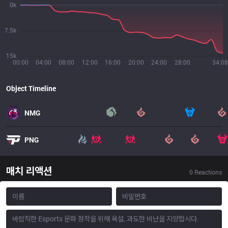
0k
7.5k
15k
00:00
04:00
08:00
12:00
16:00
20:00
24:00
28:00
34:08
Object Timeline
NMG
PNG
매치 리액션
0
Reactions