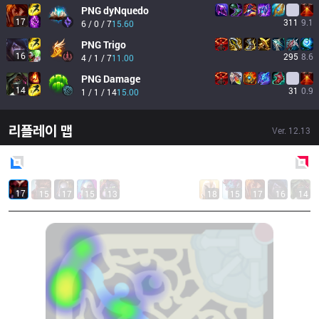
PNG
dyNquedo
17
311
9.1
6 / 0 / 7
15.60
PNG
Trigo
16
295
8.6
4 / 1 / 7
11.00
PNG
Damage
14
31
0.9
1 / 1 / 14
15.00
리플레이 맵
Ver.
12.13
Blue
Side
Red
Side
17
15
17
15
13
18
15
17
16
14