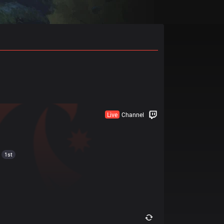
Live
Channel
1st