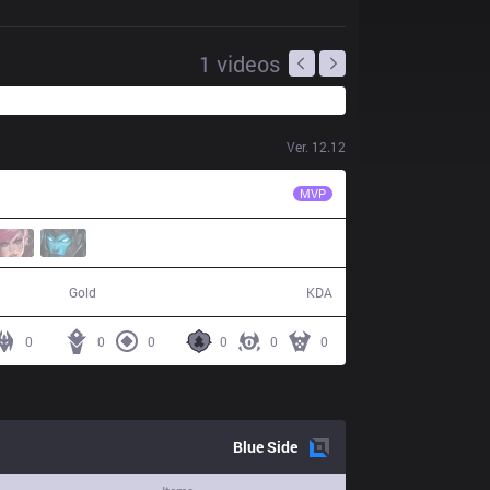
1
videos
Ver.
12.12
EST
Acce
MVP
37,127
3 / 16 / 5
Gold
KDA
0
0
0
0
0
0
Blue
Side