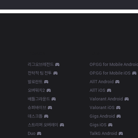
Products
Apps
리그오브레전드
OP.GG for Mobile Androi
전략적 팀 전투
OP.GG for Mobile iOS
발로란트
AllT Android
오버워치2
AllT iOS
배틀그라운드
Valorant Android
슈퍼바이브
Valorant iOS
데스크톱
Gigs Android
스트리머 오버레이
Gigs iOS
Duo
TalkG Android