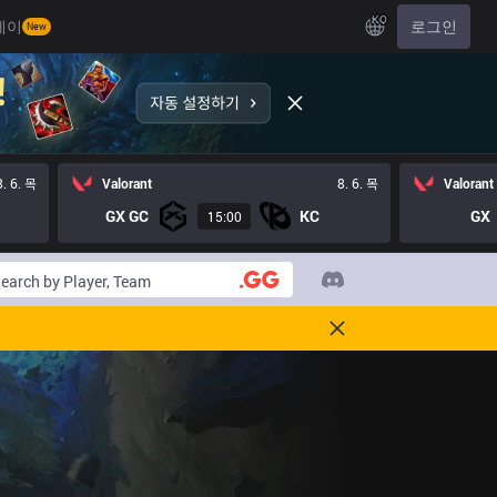
KO
레이
로그인
New
8. 6. 목
Valorant
8. 6. 목
Valorant
GX GC
KC
GX
15:00