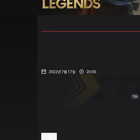
홈
경기 일정
순위
통계
승부
2022년 7월 17일
20:00
7th
1 세트