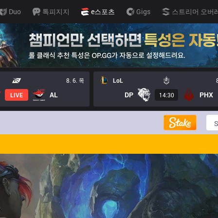
Duo
톡피지지
e스포츠
Gigs
스트리머 오버
8. 6. 목
LoL
AL
DP
PHX
LIVE
14:30