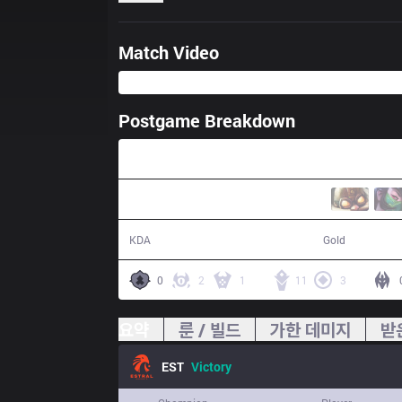
Match Video
Postgame Breakdown
25:21
16 / 3 / 28
51,516
KDA
Gold
0
2
1
11
3
요약
룬 / 빌드
가한 데미지
받
EST
Victory