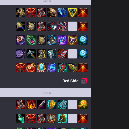
Items
Red
Side
Items