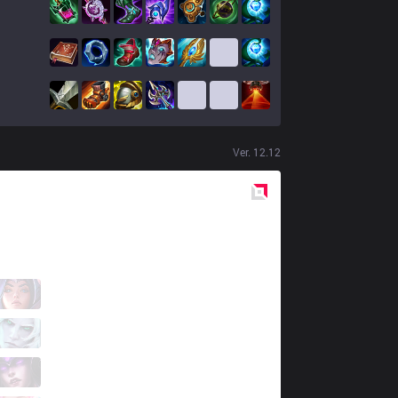
Ver.
12.12
Red
Side
XTEN
Zerito
1 / 3 / 0
XTEN
Seize
0 / 5 / 2
XTEN
Keine
1 / 4 / 0