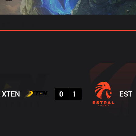
 예측
프로빌드
결과
XTEN
0
1
EST