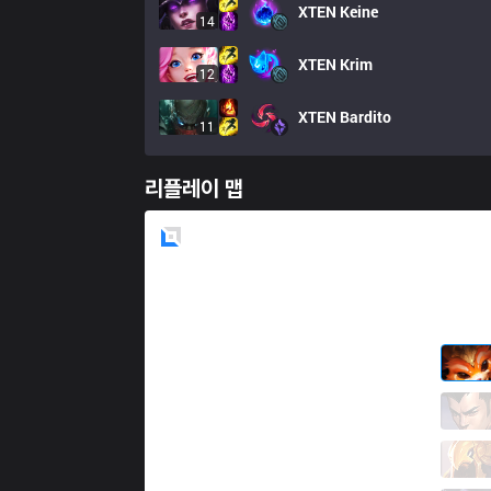
XTEN
Keine
14
XTEN
Krim
12
XTEN
Bardito
11
리플레이 맵
Blue
Side
EST
Acce
7 / 0 / 4
EST
Bugi
4 / 1 / 8
EST
Mireu
3 / 1 / 4