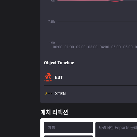
0k
7.5k
15k
00:00
01:00
02:00
03:00
04:00
05:00
06:00
0
Object Timeline
EST
XTEN
매치 리액션