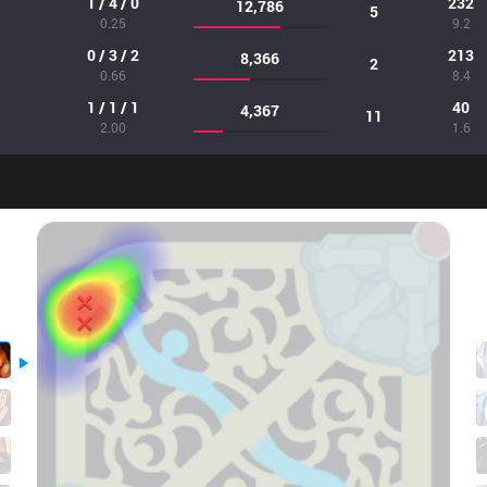
1 / 4 / 0
232
12,786
5
0.25
9.2
0 / 3 / 2
213
8,366
2
0.66
8.4
1 / 1 / 1
40
4,367
11
2.00
1.6