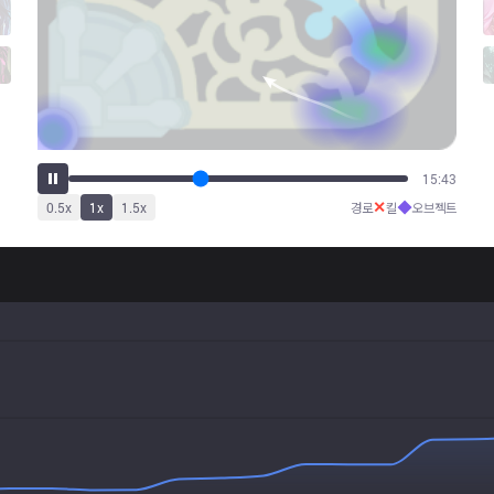
19:56
✕
◆
0.5
x
1
x
1.5
x
경로
킬
오브젝트