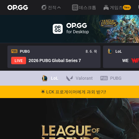
전적
데스크톱
게임즈
New
PUBG
8. 6. 목
LoL
2026 PUBG Global Series 7
WE
LIVE
LoL
Valorant
PUBG
🌟 LCK 프로게이머에게 과외 받기!