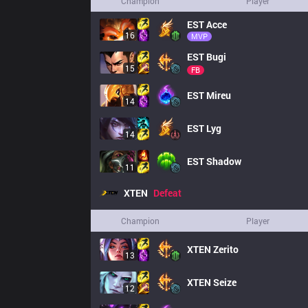
Champion
Player
EST
Acce
16
MVP
EST
Bugi
15
FB
EST
Mireu
14
EST
Lyg
14
EST
Shadow
11
XTEN
Defeat
Champion
Player
XTEN
Zerito
13
XTEN
Seize
12