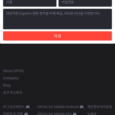
작성
OP.GG
About OP.GG
Company
Blog
로고 히스토리
Products
Resources
리그오브레전드
OP.GG for Mobile Android
개인정보처리방침
전략적 팀 전투
OP.GG for Mobile iOS
도움말