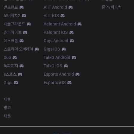
발로란트
AllT Android
문의/피드백
오버워치2
AllT iOS
배틀그라운드
Valorant Android
슈퍼바이브
Valorant iOS
데스크톱
Gigs Android
스트리머 오버레이
Gigs iOS
Duo
TalkG Android
톡피지지
TalkG iOS
e스포츠
Esports Android
Gigs
Esports iOS
More
제휴
광고
채용