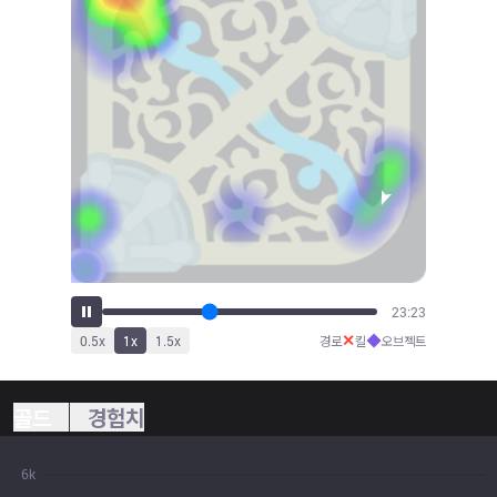
25:09
✕
◆
0.5
x
1
x
1.5
x
경로
킬
오브젝트
골드
경험치
6k