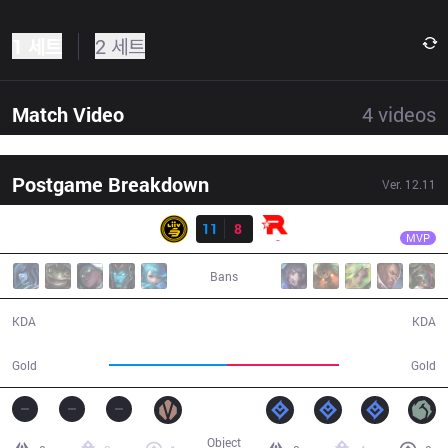
1 세트
2 세트
Match Video
4
videos
Postgame Breakdown
Ver.
12.11
결과
LSB
Croco
LSB
11
8
KT
37:34
MVP
Bans
11 / 8 / 32
8 / 11 / 21
KDA
KDA
69,498
66,195
Gold
Gold
Object