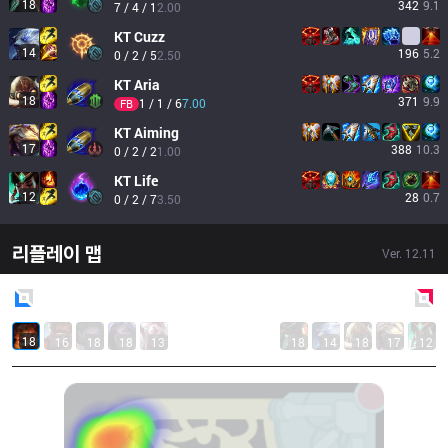
18
342
9.1
7 / 4 / 1
2.00
KT
Cuzz
14
196
5.2
0 / 2 / 5
2.50
KT
Aria
18
371
9.9
1 / 1 / 6
7.00
FB
KT
Aiming
17
388
10.3
0 / 2 / 2
1.00
KT
Life
12
28
0.7
0 / 2 / 7
3.50
리플레이 맵
Ver.
12.11
Blue
Side
Red
Side
18
16
18
18
13
18
14
18
17
12