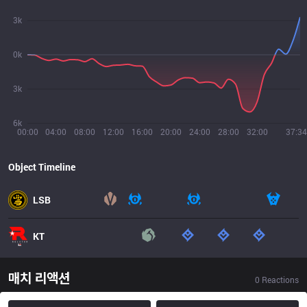
3k
0k
3k
6k
00:00
04:00
08:00
12:00
16:00
20:00
24:00
28:00
32:00
37:34
Object Timeline
LSB
KT
매치 리액션
0
Reactions