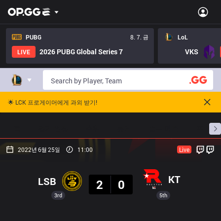
PUBG
8. 7. 금
LoL
2026 PUBG Global Series 7
VKS
LIVE
🌟 LCK 프로게이머에게 과외 받기!
홈
경기 일정
순위
통계
승부 예측
프로빌
2022년 6월 25일
11:00
Live
결과
KT
LSB
2
0
3rd
5th