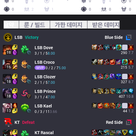
0
8
1
0
4
0
0
2
1
0
0
0
요약
룬 / 빌드
가한 데미지
받은 데미지
LSB
Victory
Blue
Side
LSB
Dove
18
290
7.7
3 / 1 / 5
8.00
LSB
Croco
16
215
5.7
MVP
3 / 2 / 7
5.00
LSB
Clozer
18
327
8.7
2 / 1 / 5
7.00
LSB
Prince
18
407
10.8
3 / 1 / 4
7.00
LSB
Kael
13
44
1.2
0 / 3 / 11
3.66
KT
Defeat
Red
Side
KT
Rascal