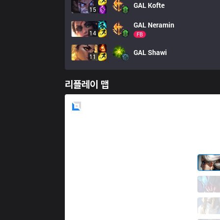
GAL
Kofte
15
GAL
Neramin
14
FB
GAL
Shawi
11
리플레이 맵
Blue
Side
DP
TaNa
3 / 0 / 5
DP
Typhoon
6 / 3 / 4
DP
Jool
2 / 1 / 10