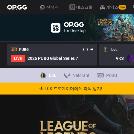
전적
데스크톱
게임즈
New
PUBG
8. 7. 금
LoL
2026 PUBG Global Series 7
VKS
LIVE
LoL
Valorant
PUBG
🌟 LCK 프로게이머에게 과외 받기!