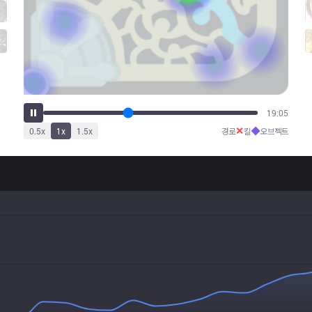
24:39
✕
◆
0.5
x
1
x
1.5
x
경로
킬
오브젝트