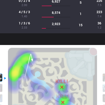
0 / 2 / 4
226
6,927
5
2.00
7.5
4 / 5 / 3
223
8,574
1
1.40
7.4
1 / 3 / 6
36
2,923
15
2.33
1.2