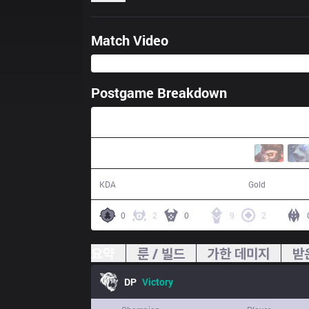
Match Video
Postgame Breakdown
30:17
16 / 8 / 42
58,033
KDA
Gold
0
2
0
9
2
요약
룬 / 빌드
가한 데미지
받
DP
Victory