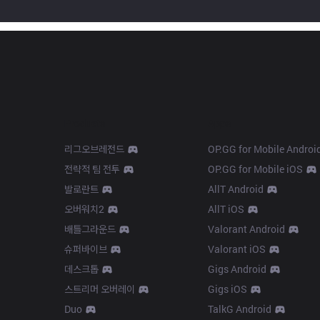
Products
Apps
리그오브레전드
OP.GG for Mobile Androi
전략적 팀 전투
OP.GG for Mobile iOS
발로란트
AllT Android
오버워치2
AllT iOS
배틀그라운드
Valorant Android
슈퍼바이브
Valorant iOS
데스크톱
Gigs Android
스트리머 오버레이
Gigs iOS
Duo
TalkG Android