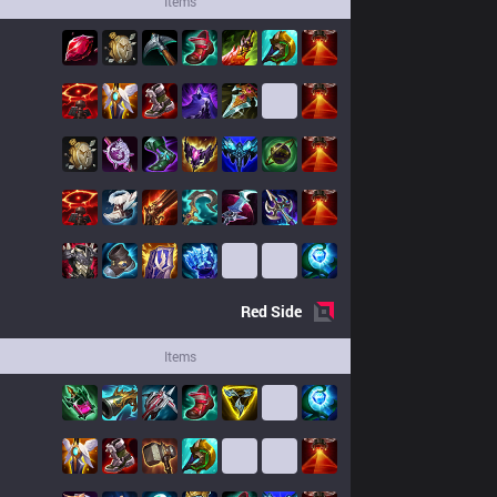
Items
Red
Side
Items