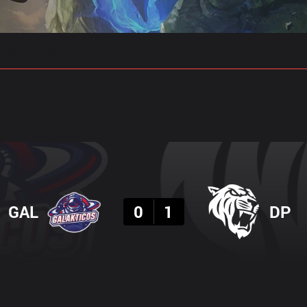
 예측
프로빌드
결과
GAL
0
1
DP