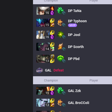
Champion
Player
DP
TaNa
16
DP
Typhoon
15
MVP
DP
Jool
16
DP
Scorth
14
DP
Pbd
13
GAL
Defeat
Champion
Player
GAL
Zzk
15
GAL
BroCColi
13