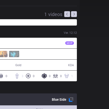
1
videos
Ver.
12.12
DP
Typhoon
MVP
49,632
8 / 16 / 19
Gold
KDA
0
3
0
0
0
1
Blue
Side