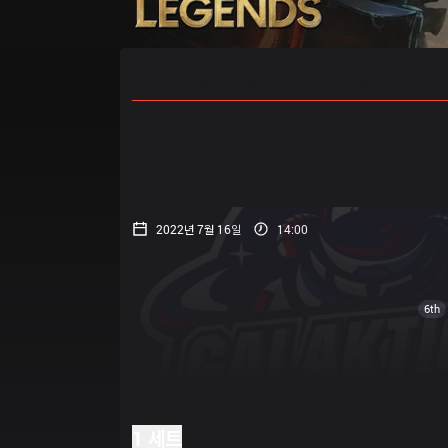
홈
경기 일정
순위
통계
승부
2022년 7월 16일
14:00
6th
1 세트