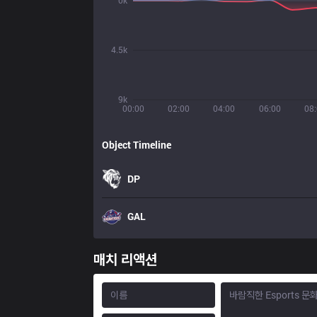
0k
4.5k
9k
00:00
02:00
04:00
06:00
08
Object Timeline
DP
GAL
매치 리액션