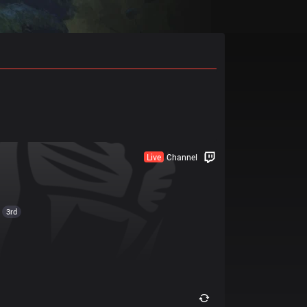
Live
Channel
3rd