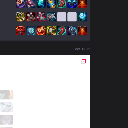
Ver.
12.12
Red
Side
GAL
Zzk
1 / 4 / 3
GAL
BroCColi
2 / 2 / 3
GAL
Kofte
0 / 2 / 4