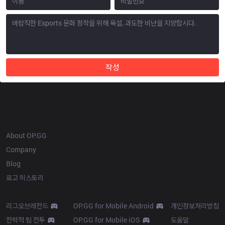
작성
OP.GG
About OP.GG
Company
Blog
로고 히스토리
Products
Resources
리그오브레전드
OP.GG for Mobile Android
개인정보처리방침
전략적 팀 전투
OP.GG for Mobile iOS
도움말