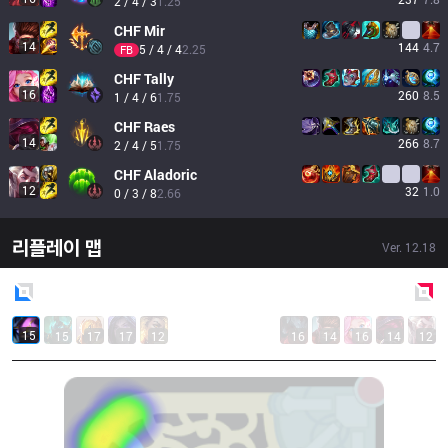
2 / 4 / 3
1.25
CHF
Mir
14
144
4.7
5 / 4 / 4
2.25
FB
CHF
Tally
16
260
8.5
1 / 4 / 6
1.75
CHF
Raes
14
266
8.7
2 / 4 / 5
1.75
CHF
Aladoric
12
32
1.0
0 / 3 / 8
2.66
리플레이 맵
Ver.
12.18
Blue
Side
Red
Side
15
15
17
17
12
16
14
16
14
12