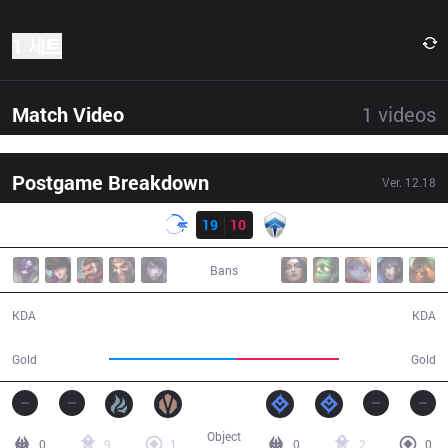
1 세트
Match Video
1
videos
Postgame Breakdown
Ver.
12.18
결과
DFM
19
10
CHF
30:34
Bans
19 / 10 / 39
10 / 19 / 26
KDA
KDA
61,871
50,349
Gold
Gold
Object
0
9
1
0
2
0