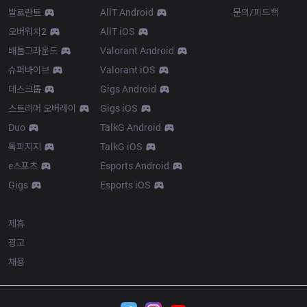
발로란트
AllT Android
문의/피드백
오버워치2
AllT iOS
배틀그라운드
Valorant Android
슈퍼바이브
Valorant iOS
데스크톱
Gigs Android
스트리머 오버레이
Gigs iOS
Duo
TalkG Android
톡피지지
TalkG iOS
e스포츠
Esports Android
Gigs
Esports iOS
More
제휴
광고
채용