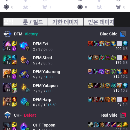
0
1
1
0
1
0
요약
룬 / 빌드
가한 데미지
받은 데미지
DFM
Victory
Blue
Side
DFM
Evi
15
209
6.8
2 / 3 / 6
2.66
DFM
Steal
15
176
5.8
5 / 4 / 8
3.25
DFM
Yaharong
17
312
10.2
5 / 1 / 5
10.00
DFM
Yutapon
17
316
10.3
7 / 2 / 7
7.00
DFM
Harp
12
43
1.4
0 / 0 / 13
15.60
CHF
Defeat
Red
Side
CHF
Topoon
16
237
7.8