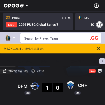
PUBG
8. 8. 토
LoL
2026 PUBG Global Series 7
IG
LIVE
🌟 LCK 프로게이머에게 과외 받기!
홈
경기 일정
순위
통계
승부 예측
프로빌
2022년 9월 30일
23:30
Live
결과
CHF
DFM
1
0
3rd
6th