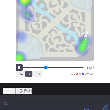
21:02
✕
◆
0.5
x
1
x
1.5
x
경로
킬
오브젝트
골드
경험치
12k