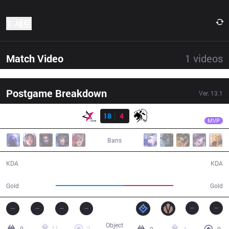
1 세트
Match Video
1
videos
Postgame Breakdown
Ver.
13.1
결과
JT
Minji
JT
18
4
SWP
27:17
MVP
Bans
18 / 4 / 43
4 / 18 / 13
KDA
KDA
53,720
38,464
Gold
Gold
Object
0
11
2