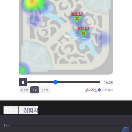
18:23
✕
◆
0.5
x
1
x
1.5
x
경로
킬
오브젝트
골드
경험치
16k