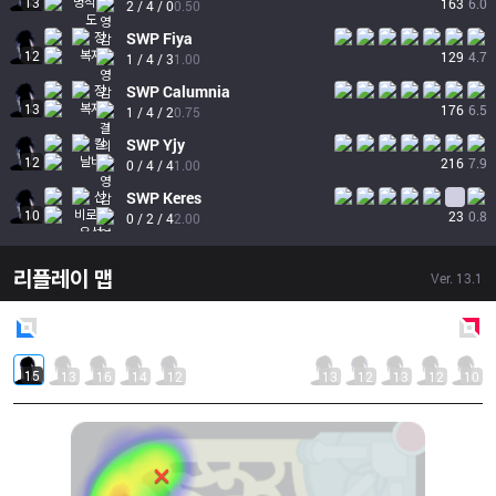
13
163
6.0
2 / 4 / 0
0.50
SWP
Fiya
12
129
4.7
1 / 4 / 3
1.00
SWP
Calumnia
13
176
6.5
1 / 4 / 2
0.75
SWP
Yjy
12
216
7.9
0 / 4 / 4
1.00
SWP
Keres
10
23
0.8
0 / 2 / 4
2.00
리플레이 맵
Ver.
13.1
Blue
Side
Red
Side
15
13
16
14
12
13
12
13
12
10