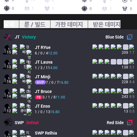
0
1
0
0
1
1
0
1
0
요약
룬 / 빌드
가한 데미지
받은 데미지
JT
Victory
Blue
Side
JT
RYue
15
209
7.7
6 / 0 / 4
12.00
JT
Lauva
13
138
5.1
1 / 3 / 11
4.00
JT
Minji
16
228
8.4
MVP
7 / 0 / 7
16.80
JT
Bruce
14
243
8.9
3 / 1 / 8
11.00
FB
JT
Enso
12
13
0.5
1 / 0 / 13
16.80
SWP
Defeat
Red
Side
SWP
Relhia