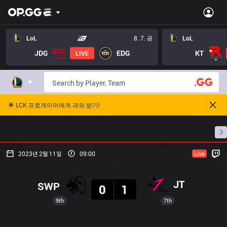
LoL
8. 7. 금
LoL
JDG
EDG
KT
LIVE
🌟 LCK 프로게이머에게 과외 받기!
홈
경기 일정
순위
통계
승부 예측
프로빌
2023년 2월 11일
09:00
Live
결과
JT
SWP
0
1
9th
7th