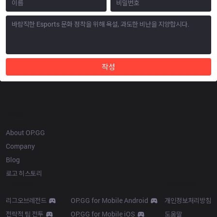
작성
OP.GG
About OP.GG
Company
Blog
로고 히스토리
Products
Resources
리그오브레전드
OP.GG for Mobile Android
개인정보처리방침
전략적 팀 전투
OP.GG for Mobile iOS
도움말