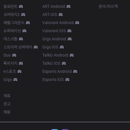
발로란트
AllT Android
문의/피드백
오버워치2
AllT iOS
배틀그라운드
Valorant Android
슈퍼바이브
Valorant iOS
데스크톱
Gigs Android
스트리머 오버레이
Gigs iOS
Duo
TalkG Android
톡피지지
TalkG iOS
e스포츠
Esports Android
Gigs
Esports iOS
More
제휴
광고
채용