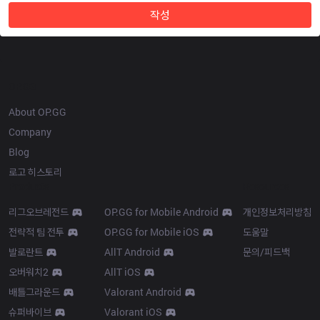
작성
OP.GG
About OP.GG
Company
Blog
로고 히스토리
Products
Resources
리그오브레전드
OP.GG for Mobile Android
개인정보처리방침
전략적 팀 전투
OP.GG for Mobile iOS
도움말
발로란트
AllT Android
문의/피드백
오버워치2
AllT iOS
배틀그라운드
Valorant Android
슈퍼바이브
Valorant iOS