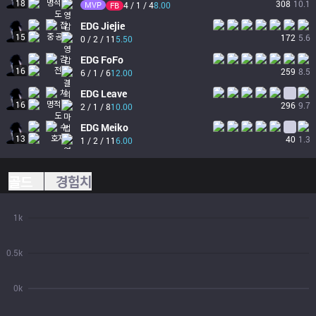
18
308
10.1
MVP
4 / 1 / 4
8.00
FB
EDG
Jiejie
15
172
5.6
0 / 2 / 11
5.50
EDG
FoFo
16
259
8.5
6 / 1 / 6
12.00
EDG
Leave
16
296
9.7
2 / 1 / 8
10.00
EDG
Meiko
13
40
1.3
1 / 2 / 11
6.00
골드
경험치
1k
0.5k
0k