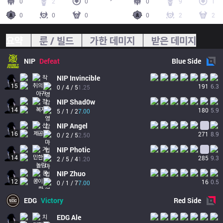
0
2
0
0
9
1
0
0
0
0
2
2
요약
룬 / 빌드
가한 데미지
받은 데미지
NIP
Defeat
Blue
Side
NIP
Invincible
15
191
6.3
0 / 4 / 5
1.25
NIP
Shad0w
14
180
5.9
5 / 1 / 2
7.00
NIP
Angel
16
271
8.9
0 / 2 / 5
2.50
NIP
Photic
14
285
9.3
2 / 5 / 4
1.20
NIP
Zhuo
12
16
0.5
0 / 1 / 7
7.00
EDG
Victory
Red
Side
EDG
Ale