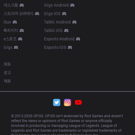
데스크톱
Gigs Android
스트리머 오버레이
Gigs iOS
Duo
TalkG Android
톡피지지
TalkG iOS
e스포츠
Esports Android
Gigs
Esports iOS
More
제휴
광고
채용
© 2012-
2026
 OP.GG. OP.GG isn’t endorsed by Riot Games and doesn’t 
reflect the views or opinions of Riot Games or anyone officially 
involved in producing or managing League of Legends. League of 
Legends and Riot Games are trademarks or registered trademarks of 