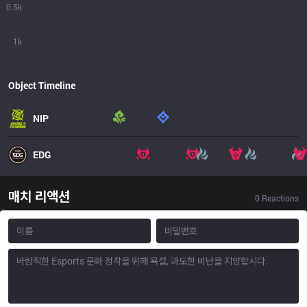
0.5k
1k
Object Timeline
NIP
EDG
매치 리액션
0
Reactions