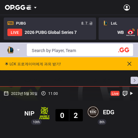
PUBG
8. 7. 금
LoL
2026 PUBG Global Series 7
WB
LIVE
🌟 LCK 프로게이머에게 과외 받기!
홈
경기 일정
순위
통계
승부 예측
프로빌
2023년 5월 30일
11:00
Live
결과
EDG
NIP
0
2
10th
8th