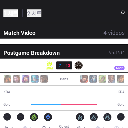
1 세트
2 세트
Match Video
4
videos
Postgame Breakdown
Ver.
13.10
결과
EDG
Ale
NIP
7
13
EDG
30:32
MVP
Bans
7 / 13 / 23
13 / 7 / 40
KDA
KDA
49,388
60,510
Gold
Gold
Object