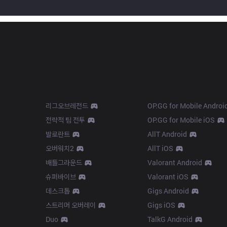
Products
Apps
리그오브레전드
OP.GG for Mobile Androi
전략적 팀 전투
OP.GG for Mobile iOS
발로란트
AllT Android
오버워치2
AllT iOS
배틀그라운드
Valorant Android
슈퍼바이브
Valorant iOS
데스크톱
Gigs Android
스트리머 오버레이
Gigs iOS
Duo
TalkG Android