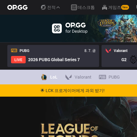
전적
데스크톱
게임즈
New
PUBG
8. 7. 금
Valorant
2026 PUBG Global Series 7
G2
LIVE
LoL
Valorant
PUBG
🌟 LCK 프로게이머에게 과외 받기!