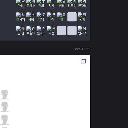
Ver.
13.12
Red
Side
ITZ
Zzk
8 / 0 / 6
ITZ
Yampi
2 / 3 / 12
ITZ
NOsFerus
4 / 0 / 11