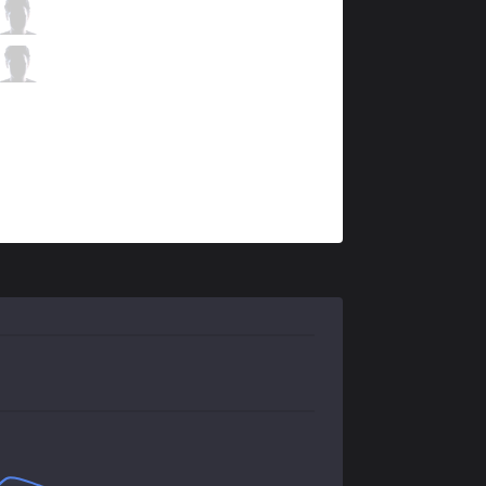
ITZ
NinjaKiwi
2 / 4 / 5
ITZ
Nia
0 / 1 / 16