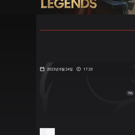
홈
경기 일정
순위
통계
승부
2023년 6월 24일
17:20
7th
1 세트