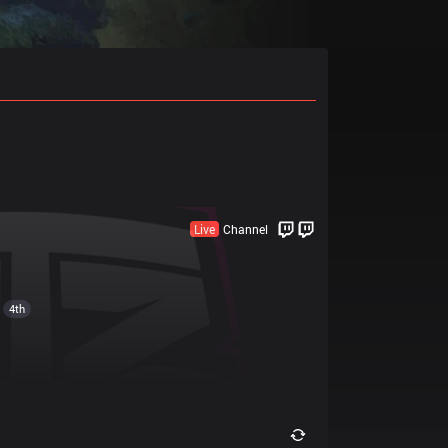
Live
Channel
4th