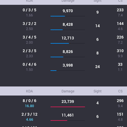
KDA
Damage
Sight
CS
0 / 3 / 5
233
9,970
9
1.66
7.4
3 / 2 / 2
144
8,428
14
2.50
4.6
3 / 4 / 5
226
12,713
6
2.00
7.2
2 / 3 / 5
310
8,826
8
2.33
9.9
0 / 4 / 6
33
3,998
24
1.50
1.1
KDA
Damage
Sight
CS
8 / 0 / 6
296
23,739
4
16.80
9.4
2 / 3 / 12
151
11,461
6
4.66
4.8