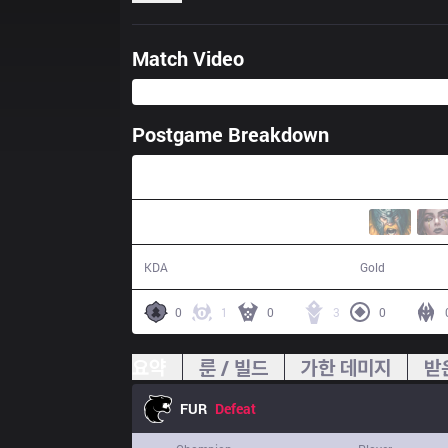
Match Video
Postgame Breakdown
31:25
8 / 16 / 23
51,044
KDA
Gold
0
1
0
3
0
요약
룬 / 빌드
가한 데미지
받
FUR
Defeat