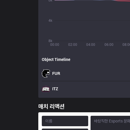
0k
4k
8k
00:00
02:00
04:00
06:00
08:0
Object Timeline
FUR
ITZ
매치 리액션