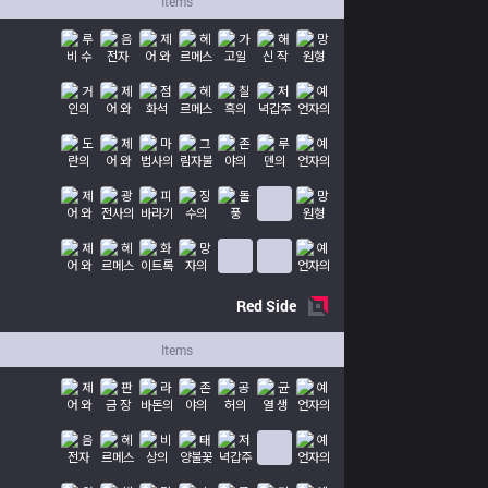
Items
Red
Side
Items