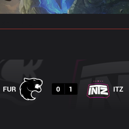
 예측
프로빌드
결과
FUR
0
1
ITZ