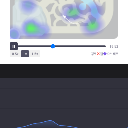
24:56
✕
◆
0.5
x
1
x
1.5
x
경로
킬
오브젝트