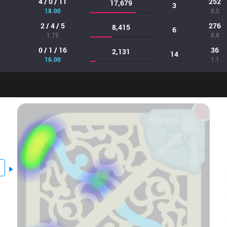
4 / 0 / 11
252
17,679
3
18.00
8.0
2 / 4 / 5
276
8,415
6
1.75
8.8
0 / 1 / 16
36
2,131
14
16.00
1.1