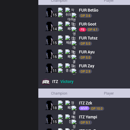
Champion
Player
FUR
Betão
15
OP 
3.6
FUR
Goot
14
FB
OP 
4.1
FUR
Tutsz
15
OP 
5.0
FUR
Ayu
16
OP 
5.0
FUR
Zay
11
OP 
2.9
ITZ
Victory
Champion
Player
ITZ
Zzk
18
MVP
OP 
10.0
ITZ
Yampi
15
OP 
9.1