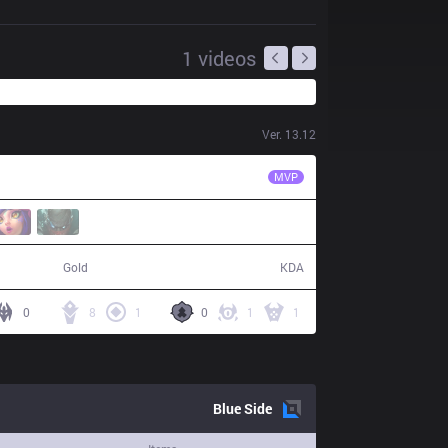
1
videos
Ver.
13.12
ITZ
Zzk
MVP
58,924
16 / 8 / 50
Gold
KDA
0
8
1
0
1
1
Blue
Side