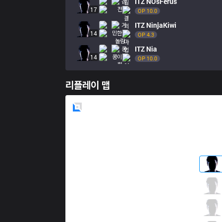
ITZ
NOsFerus
17
OP 
10.0
ITZ
NinjaKiwi
14
OP 
4.3
ITZ
Nia
14
OP 
10.0
리플레이 맵
Blue
Side
FUR
Betão
0 / 3 / 5
FUR
Goot
3 / 2 / 2
FUR
Tutsz
3 / 4 / 5