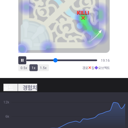
20:49
✕
◆
0.5
x
1
x
1.5
x
경로
킬
오브젝트
골드
경험치
12k
6k