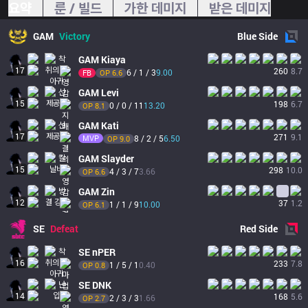
요약
룬 / 빌드
가한 데미지
받은 데미지
GAM
Victory
Blue
Side
GAM
Kiaya
17
260
8.7
6 / 1 / 3
9.00
FB
OP 
6.6
GAM
Levi
15
198
6.7
0 / 0 / 11
13.20
OP 
8.1
GAM
Kati
17
271
9.1
MVP
8 / 2 / 5
6.50
OP 
9.0
GAM
Slayder
15
298
10.0
4 / 3 / 7
3.66
OP 
6.6
GAM
Zin
12
37
1.2
1 / 1 / 9
10.00
OP 
6.1
SE
Defeat
Red
Side
SE
nPER
16
233
7.8
1 / 5 / 1
0.40
OP 
0.8
SE
DNK
14
168
5.6
2 / 3 / 3
1.66
OP 
2.7