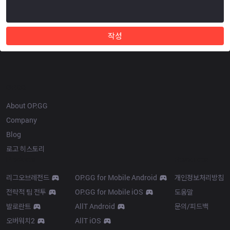
작성
OP.GG
About OP.GG
Company
Blog
로고 히스토리
Products
Resources
리그오브레전드
OP.GG for Mobile Android
개인정보처리방침
전략적 팀 전투
OP.GG for Mobile iOS
도움말
발로란트
AllT Android
문의/피드백
오버워치2
AllT iOS