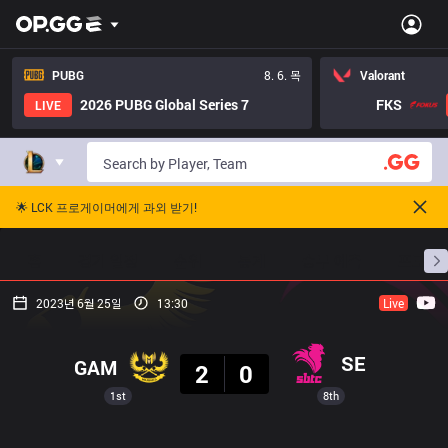
PUBG
8. 6. 목
Valorant
2026 PUBG Global Series 7
FKS
LIVE
🌟 LCK 프로게이머에게 과외 받기!
홈
경기 일정
순위
통계
승부 예측
프로빌
2023년 6월 25일
13:30
Live
결과
SE
GAM
2
0
1st
8th