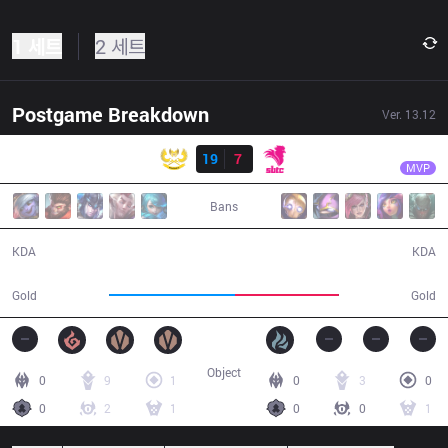
1 세트
2 세트
Postgame Breakdown
Ver.
13.12
결과
GAM
Kati
GAM
19
7
SE
29:45
MVP
Bans
19 / 7 / 35
7 / 19 / 15
KDA
KDA
63,111
51,782
Gold
Gold
Object
0
9
1
0
3
0
0
2
1
0
0
1