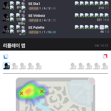
SE
Dia1
15
210
7.1
1 / 6 / 3
0.66
OP 
0.8
SE
Vinboiz
14
321
10.8
2 / 4 / 3
1.25
OP 
2.8
SE
Palette
13
46
1.5
1 / 1 / 5
6.00
OP 
3.9
리플레이 맵
Ver.
13.12
Blue
Side
Red
Side
17
15
17
15
12
16
14
15
14
13