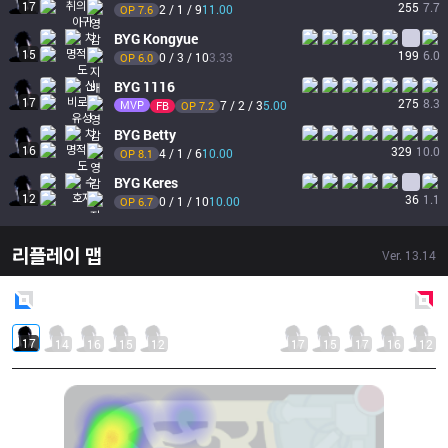
17
255
7.7
2 / 1 / 9
11.00
OP 
7.6
BYG
Kongyue
15
199
6.0
0 / 3 / 10
3.33
OP 
6.0
BYG
1116
17
275
8.3
MVP
7 / 2 / 3
5.00
FB
OP 
7.2
BYG
Betty
16
329
10.0
4 / 1 / 6
10.00
OP 
8.1
BYG
Keres
12
36
1.1
0 / 1 / 10
10.00
OP 
6.7
리플레이 맵
Ver.
13.14
Blue
Side
Red
Side
17
14
16
15
12
17
15
17
16
12