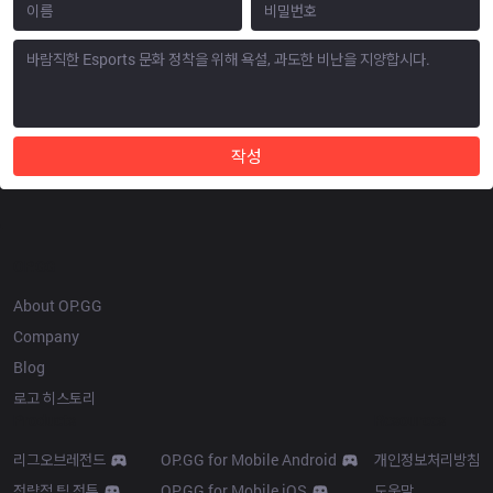
작성
OP.GG
About OP.GG
Company
Blog
로고 히스토리
Products
Resources
리그오브레전드
OP.GG for Mobile Android
개인정보처리방침
전략적 팀 전투
OP.GG for Mobile iOS
도움말