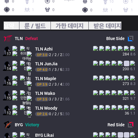
0
3
0
0
10
1
0
1
0
0
1
1
요약
룬 / 빌드
가한 데미지
받은 데미지
TLN
Defeat
Blue
Side
TLN
Azhi
17
284
8.6
2 / 2 / 2
2.00
OP 
3.0
TLN
JunJia
14
200
6.1
1 / 3 / 6
2.33
OP 
4.0
TLN
Maple
16
273
8.3
2 / 3 / 4
2.00
OP 
3.9
TLN
Wako
15
321
9.7
3 / 3 / 2
1.66
OP 
3.5
TLN
Woody
12
36
1.1
0 / 2 / 5
2.50
OP 
2.6
BYG
Victory
Red
Side
BYG
Likai