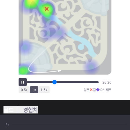
22:50
✕
◆
0.5
x
1
x
1.5
x
경로
킬
오브젝트
골드
경험치
5k