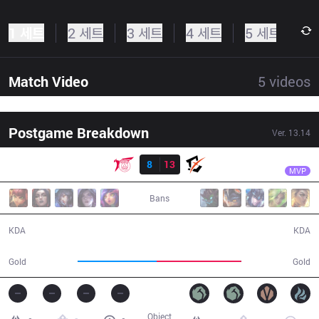
1 세트
2 세트
3 세트
4 세트
5 세트
Match Video
5
videos
Postgame Breakdown
Ver.
13.14
결과
BYG
1116
TLN
8
13
BYG
32:58
MVP
Bans
8 / 13 / 19
13 / 8 / 38
KDA
KDA
56,049
60,249
Gold
Gold
Object