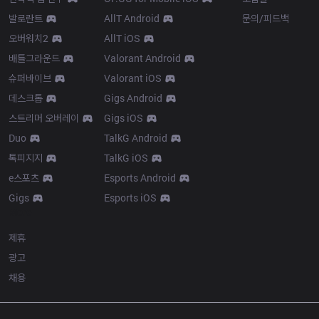
발로란트
AllT Android
문의/피드백
오버워치2
AllT iOS
배틀그라운드
Valorant Android
슈퍼바이브
Valorant iOS
데스크톱
Gigs Android
스트리머 오버레이
Gigs iOS
Duo
TalkG Android
톡피지지
TalkG iOS
e스포츠
Esports Android
Gigs
Esports iOS
More
제휴
광고
채용