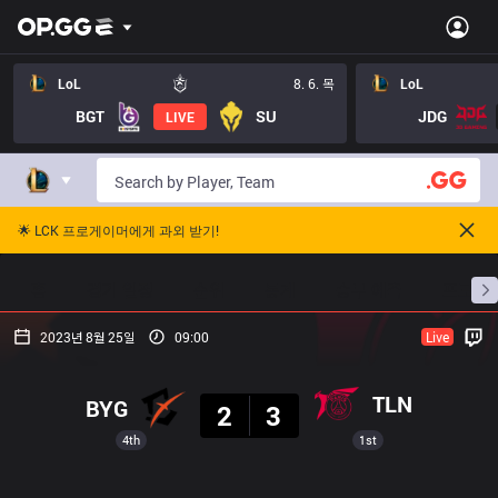
LoL
8. 6. 목
LoL
BGT
SU
JDG
LIVE
🌟 LCK 프로게이머에게 과외 받기!
홈
경기 일정
순위
통계
승부 예측
프로빌
2023년 8월 25일
09:00
Live
결과
TLN
BYG
2
3
4th
1st