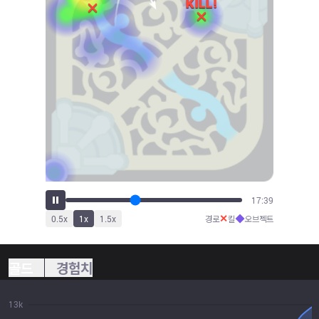
19:34
✕
◆
0.5
x
1
x
1.5
x
경로
킬
오브젝트
골드
경험치
13k