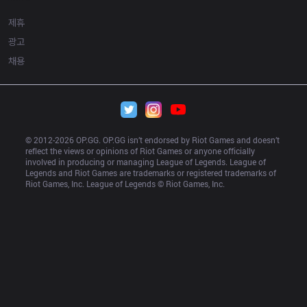
제휴
광고
채용
© 2012-
2026
 OP.GG. OP.GG isn’t endorsed by Riot Games and doesn’t 
reflect the views or opinions of Riot Games or anyone officially 
involved in producing or managing League of Legends. League of 
Legends and Riot Games are trademarks or registered trademarks of 
Riot Games, Inc. League of Legends © Riot Games, Inc.