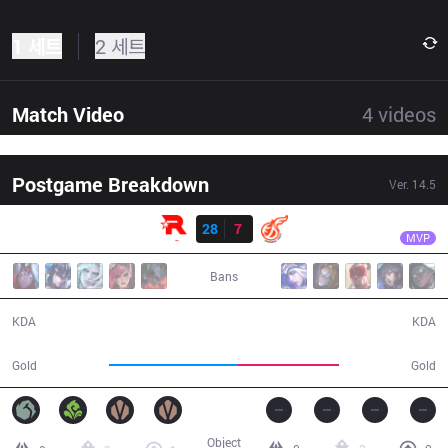
1 세트
2 세트
Match Video
4
videos
Postgame Breakdown
Ver.
14.5
결과
KT
PerfecT
KT
28
7
KDF
28:14
MVP
Bans
28 / 7 / 62
7 / 28 / 15
KDA
KDA
58,576
45,982
Gold
Gold
Object