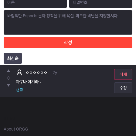
작성
최신순
포인트
ㅇㅇㅇㅇㅇㅇ
2y
삭제
0
아무나 이겨라~
수정
댓글
OP.GG
About OP.GG