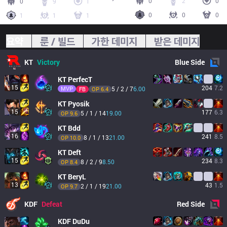
0
2
0
0
9
1
0
0
0
1
1
1
요약
룬 / 빌드
가한 데미지
받은 데미지
KT
Victory
Blue
Side
KT
PerfecT
15
204
7.2
MVP
5 / 2 / 7
6.00
FB
OP 
6.4
KT
Pyosik
15
177
6.3
5 / 1 / 14
19.00
OP 
9.6
KT
Bdd
16
241
8.5
8 / 1 / 13
21.00
OP 
10.0
KT
Deft
15
234
8.3
8 / 2 / 9
8.50
OP 
8.4
KT
BeryL
13
43
1.5
2 / 1 / 19
21.00
OP 
9.7
KDF
Defeat
Red
Side
KDF
DuDu