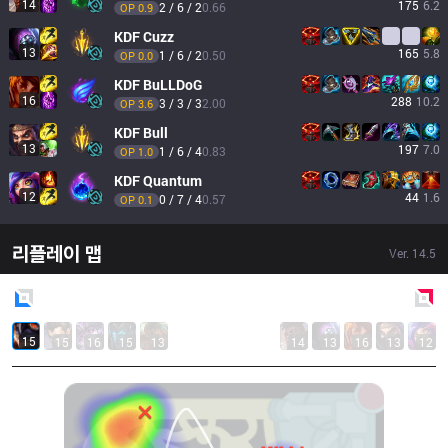
14
175
6.2
2 / 6 / 2
0.66
OP 
0.9
KDF
Cuzz
13
165
5.8
1 / 6 / 2
0.50
OP 
0.0
KDF
BuLLDoG
16
288
10.2
3 / 3 / 3
2.00
OP 
3.6
KDF
Bull
13
197
7.0
1 / 6 / 4
0.83
OP 
1.0
KDF
Quantum
12
44
1.6
0 / 7 / 4
0.57
OP 
0.1
리플레이 맵
Ver.
14.5
Blue
Side
Red
Side
15
15
16
15
13
14
13
16
13
12