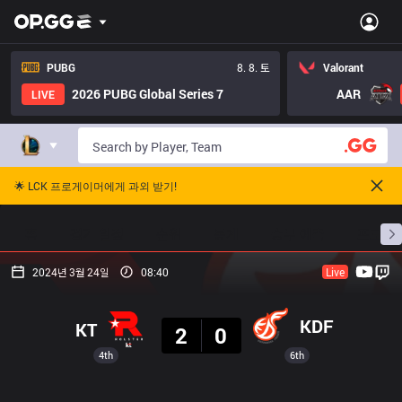
PUBG
8. 8. 토
Valorant
2026 PUBG Global Series 7
AAR
LIVE
🌟 LCK 프로게이머에게 과외 받기!
홈
경기 일정
순위
통계
승부 예측
프로빌
2024년 3월 24일
08:40
Live
결과
KDF
KT
2
0
4th
6th