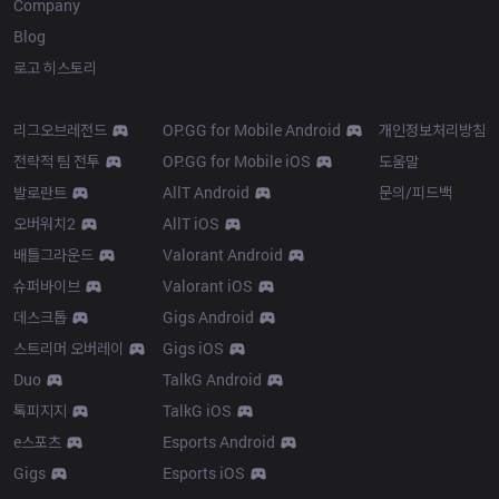
Company
Blog
로고 히스토리
Products
Resources
리그오브레전드
OP.GG for Mobile Android
개인정보처리방침
전략적 팀 전투
OP.GG for Mobile iOS
도움말
발로란트
AllT Android
문의/피드백
오버워치2
AllT iOS
배틀그라운드
Valorant Android
슈퍼바이브
Valorant iOS
데스크톱
Gigs Android
스트리머 오버레이
Gigs iOS
Duo
TalkG Android
톡피지지
TalkG iOS
e스포츠
Esports Android
Gigs
Esports iOS
More