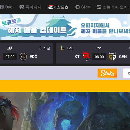
Duo
톡피지지
e스포츠
Gigs
스트리머 오버
8. 7. 금
LoL
EDG
KT
GEN
07:00
08:00