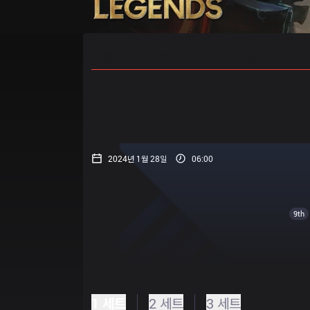
홈
경기 일정
순위
통계
승부
2024년 1월 28일
06:00
9th
1 세트
2 세트
3 세트