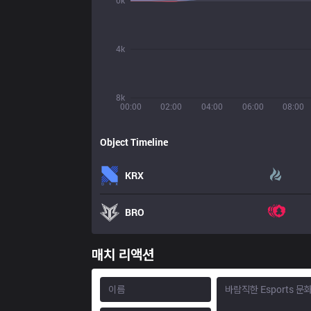
0k
4k
8k
00:00
02:00
04:00
06:00
08:00
Object Timeline
KRX
BRO
매치 리액션