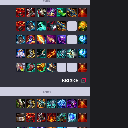
Items
Red
Side
Items