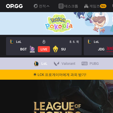
전적
데스크톱
게임즈
New
LoL
8. 6. 목
LoL
BGT
SU
JDG
LIVE
LoL
Valorant
PUBG
🌟 LCK 프로게이머에게 과외 받기!