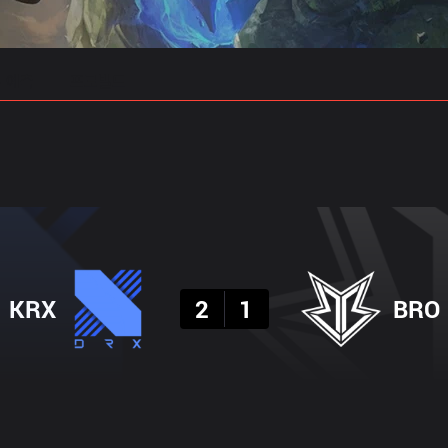
 예측
프로빌드
결과
KRX
2
1
BRO