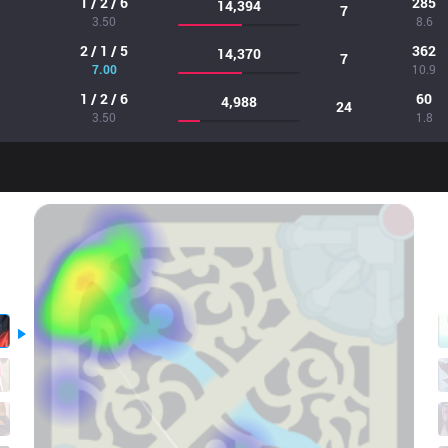
1 / 2 / 6
285
14,394
7
3.50
8.6
2 / 1 / 5
362
14,370
7
7.00
10.9
1 / 2 / 6
60
4,988
24
3.50
1.8