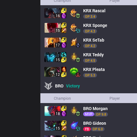
Champion
Player
KRX
Rascal
16
OP 
3.4
KRX
Sponge
15
OP 
4.3
KRX
SeTab
17
OP 
4.2
KRX
Teddy
15
OP 
4.5
KRX
Pleata
12
OP 
5.3
BRO
Victory
Champion
Player
BRO
Morgan
18
MVP
OP 
9.8
BRO
Gideon
15
FB
OP 
6.0