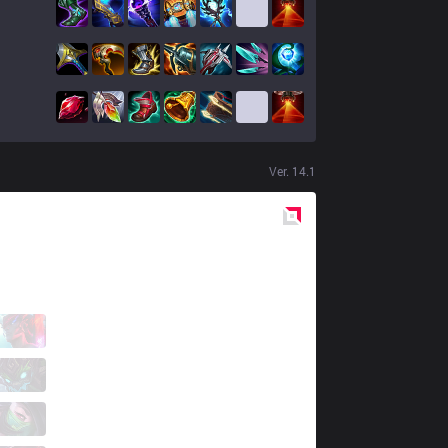
Ver.
14.1
Red
Side
BRO
Morgan
4 / 1 / 7
BRO
Gideon
3 / 2 / 5
BRO
Karis
1 / 2 / 6