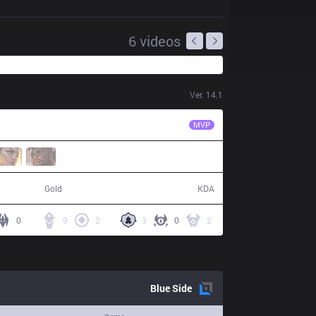
6
videos
Ver.
14.1
BRO
Morgan
MVP
65,994
11 / 8 / 29
Gold
KDA
0
9
2
3
0
2
Blue
Side