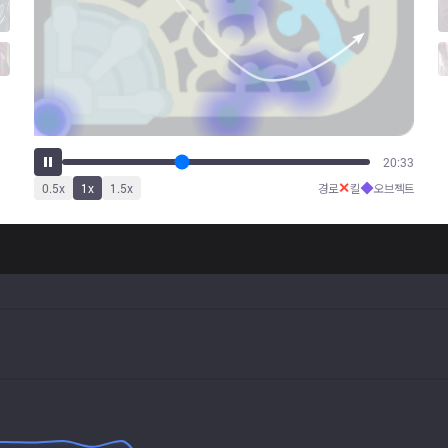
26:12
✕
◆
0.5
x
1
x
1.5
x
경로
킬
오브젝트