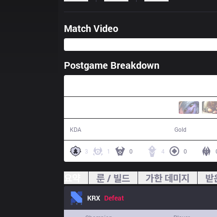
Match Video
Postgame Breakdown
33:10
8 / 11 / 22
58,073
KDA
Gold
3
1
0
4
0
요약
룬 / 빌드
가한 데미지
받
KRX
Defeat