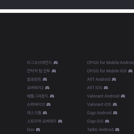
Products
Apps
리그오브레전드
OP.GG for Mobile Androi
전략적 팀 전투
OP.GG for Mobile iOS
발로란트
AllT Android
오버워치2
AllT iOS
배틀그라운드
Valorant Android
슈퍼바이브
Valorant iOS
데스크톱
Gigs Android
스트리머 오버레이
Gigs iOS
Duo
TalkG Android