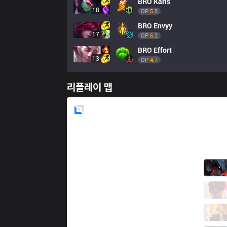
BRO
Karis
18
OP 
5.5
BRO
Envyy
17
OP 
6.2
BRO
Effort
13
OP 
4.7
리플레이 맵
Blue
Side
KRX
Rascal
2 / 5 / 5
KRX
Sponge
2 / 3 / 5
KRX
SeTab
2 / 1 / 2