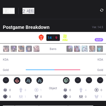
1 세트
2 세트
Postgame Breakdown
Ver.
14.5
결과
TES
Creme
TES
14
9
NIP
28:26
MVP
Bans
14 / 9 / 33
9 / 14 / 22
KDA
KDA
53,547
48,560
Gold
Gold
Object
0
8
1
0
4
0
0
1
0
0
0
1