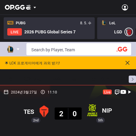
PUBG
8. 5. 수
LoL
2026 PUBG Global Series 7
LGD
LIVE
🌟 LCK 프로게이머에게 과외 받기!
홈
경기 일정
순위
통계
승부 예측
프로빌
2024년 3월 27일
11:10
Live
결과
NIP
TES
2
0
2nd
5th