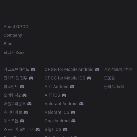
OP.GG
About OP.GG
Company
Blog
로고 히스토리
Products
Resources
리그오브레전드
OP.GG for Mobile Android
개인정보처리방침
전략적 팀 전투
OP.GG for Mobile iOS
도움말
발로란트
AllT Android
문의/피드백
오버워치2
AllT iOS
배틀그라운드
Valorant Android
슈퍼바이브
Valorant iOS
데스크톱
Gigs Android
스트리머 오버레이
Gigs iOS