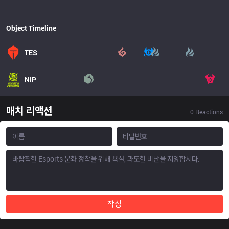
Object Timeline
TES
NIP
매치 리액션
0
Reactions
작성