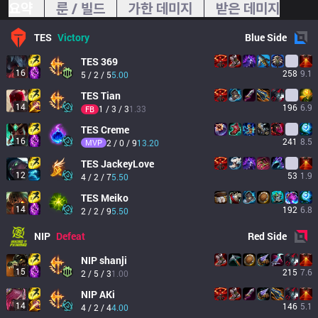
요약
룬 / 빌드
가한 데미지
받은 데미지
TES
Victory
Blue
Side
TES
369
16
258
9.1
5 / 2 / 5
5.00
TES
Tian
14
196
6.9
1 / 3 / 3
1.33
FB
TES
Creme
16
241
8.5
MVP
2 / 0 / 9
13.20
TES
JackeyLove
12
53
1.9
4 / 2 / 7
5.50
TES
Meiko
14
192
6.8
2 / 2 / 9
5.50
NIP
Defeat
Red
Side
NIP
shanji
15
215
7.6
2 / 5 / 3
1.00
NIP
AKi
14
146
5.1
4 / 2 / 4
4.00