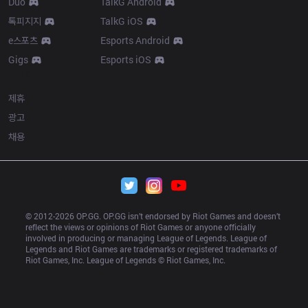
Duo
TalkG Android
톡피지지
TalkG iOS
e스포츠
Esports Android
Gigs
Esports iOS
More
제휴
광고
채용
© 2012-
2026
 OP.GG. OP.GG isn’t endorsed by Riot Games and doesn’t 
reflect the views or opinions of Riot Games or anyone officially 
involved in producing or managing League of Legends. League of 
Legends and Riot Games are trademarks or registered trademarks of 
Riot Games, Inc. League of Legends © Riot Games, Inc.