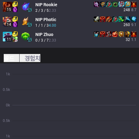
NIP
Rookie
15
248
8.7
2 / 3 / 5
2.33
NIP
Photic
14
260
9.1
1 / 1 / 3
4.00
NIP
Zhuo
11
32
1.1
0 / 3 / 7
2.33
골드
경험치
1k
0.5k
0k
0.5k
1k