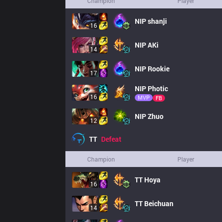
Champion
Player
NIP
shanji
16
NIP
AKi
14
NIP
Rookie
17
NIP
Photic
16
MVP
FB
NIP
Zhuo
12
TT
Defeat
Champion
Player
TT
Hoya
16
TT
Beichuan
14