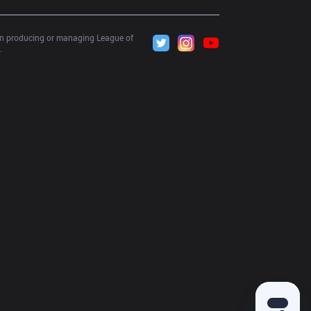
 in producing or managing League of 
.