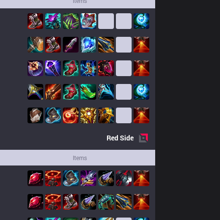
Items
Red
Side
Items