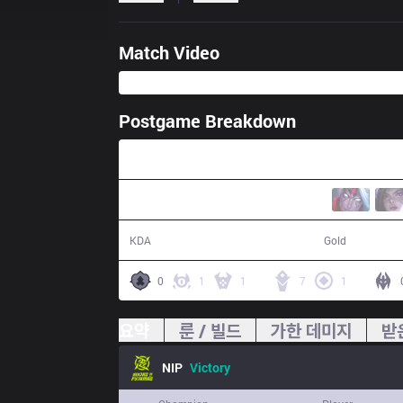
Match Video
Postgame Breakdown
30:37
10 / 4 / 32
56,920
KDA
Gold
0
1
1
7
1
요약
룬 / 빌드
가한 데미지
받
NIP
Victory