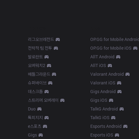
Products
Apps
리그오브레전드
OP.GG for Mobile Androi
전략적 팀 전투
OP.GG for Mobile iOS
발로란트
AllT Android
오버워치2
AllT iOS
배틀그라운드
Valorant Android
슈퍼바이브
Valorant iOS
데스크톱
Gigs Android
스트리머 오버레이
Gigs iOS
Duo
TalkG Android
톡피지지
TalkG iOS
e스포츠
Esports Android
Gigs
Esports iOS