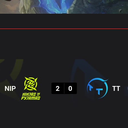
 예측
프로빌드
결과
NIP
2
0
TT