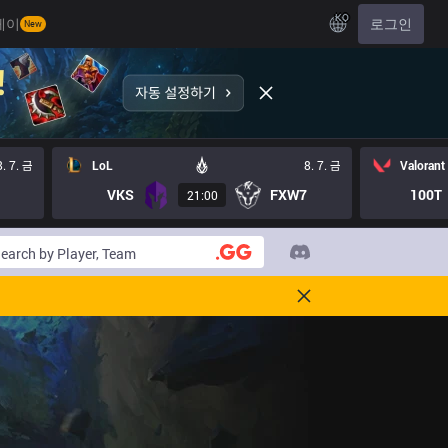
KO
레이
로그인
New
8. 7. 금
LoL
8. 7. 금
Valorant
VKS
FXW7
100T
21:00