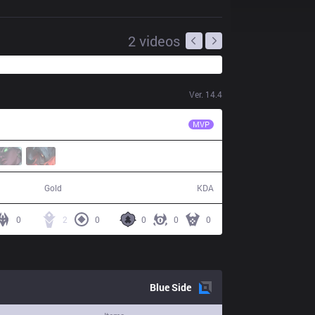
2
videos
Ver.
14.4
NIP
Photic
MVP
50,496
4 / 10 / 12
Gold
KDA
0
2
0
0
0
0
Blue
Side