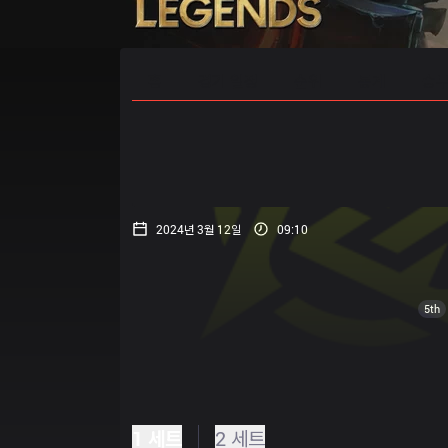
홈
경기 일정
순위
통계
승부
2024년 3월 12일
09:10
5th
1 세트
2 세트