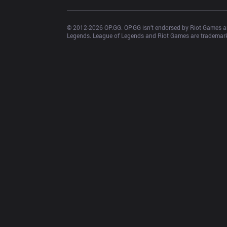
© 2012-
2026
 OP.GG. OP.GG isn’t endorsed by Riot Games an
Legends. League of Legends and Riot Games are trademarks