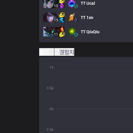
TT
Ucal
15
TT
1xn
15
TT
QiuQiu
11
골드
경험치
1k
0.5k
0k
0.5k