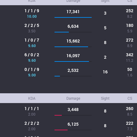
KDA
Damage
Sight
CS
1 / 1 / 9
252
17,341
3
10.00
8.2
2 / 2 / 5
180
6,634
5
3.50
5.9
1 / 0 / 7
272
15,662
8
9.60
8.9
6 / 0 / 2
342
16,097
2
9.60
11.2
0 / 1 / 9
50
2,532
16
9.00
1.6
KDA
Damage
Sight
CS
1 / 1 / 1
260
3,448
8
2.00
8.5
2 / 2 / 2
222
6,125
8
2.00
7.3