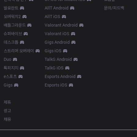
발로란트
AllT Android
문의/피드백
오버워치2
AllT iOS
배틀그라운드
Valorant Android
슈퍼바이브
Valorant iOS
데스크톱
Gigs Android
스트리머 오버레이
Gigs iOS
Duo
TalkG Android
톡피지지
TalkG iOS
e스포츠
Esports Android
Gigs
Esports iOS
More
제휴
광고
채용