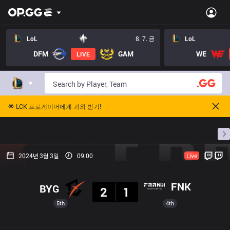
LoL
8. 7. 금
LoL
DFM
GAM
WE
LIVE
🌟 LCK 프로게이머에게 과외 받기!
홈
경기 일정
순위
통계
승부 예측
프로빌
2024년 3월 3일
09:00
Live
결과
FNK
BYG
2
1
5th
4th