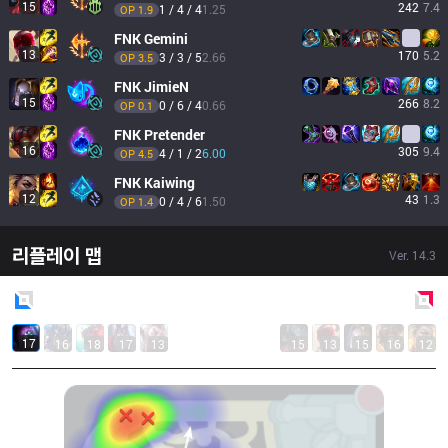
15
242
7.4
1 / 4 / 4
1.25
OP 
1.9
FNK
Gemini
13
170
5.2
3 / 3 / 5
2.66
OP 
3.5
FNK
JimieN
15
266
8.2
0 / 6 / 4
0.66
OP 
0.1
FNK
Pretender
16
305
9.4
4 / 1 / 2
6.00
OP 
4.5
FNK
Kaiwing
12
43
1.3
0 / 4 / 6
1.50
OP 
1.4
리플레이 맵
Ver.
14.3
Blue
Side
Red
Side
17
16
18
17
13
15
13
15
16
12