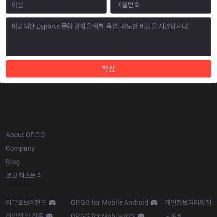
작성
OP.GG
About OP.GG
Company
Blog
로고 히스토리
Products
Resources
리그오브레전드
OP.GG for Mobile Android
개인정보처리방침
전략적 팀 전투
OP.GG for Mobile iOS
도움말