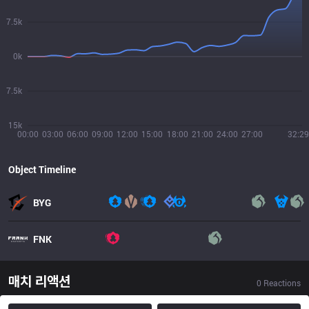
7.5k
0k
7.5k
15k
00:00
03:00
06:00
09:00
12:00
15:00
18:00
21:00
24:00
27:00
32:29
Object Timeline
BYG
FNK
매치 리액션
0
Reactions