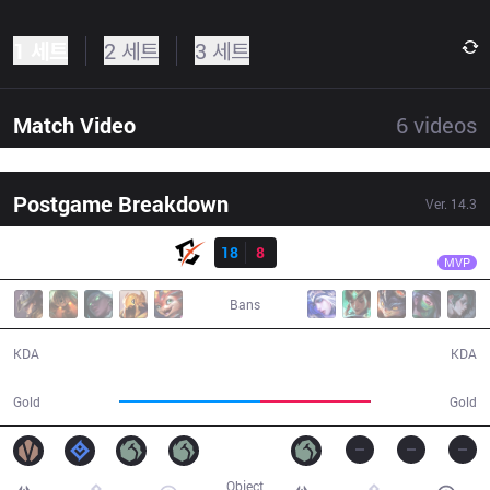
1 세트
2 세트
3 세트
Match Video
6
videos
Postgame Breakdown
Ver.
14.3
결과
BYG
1116
BYG
18
8
FNK
32:29
MVP
Bans
18 / 8 / 43
8 / 18 / 21
KDA
KDA
66,651
52,211
Gold
Gold
Object