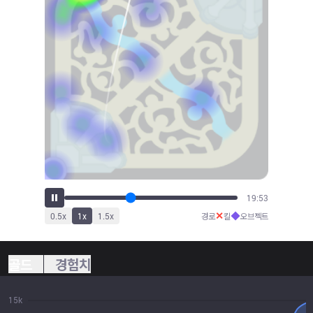
21:16
✕
◆
0.5
x
1
x
1.5
x
경로
킬
오브젝트
골드
경험치
15k