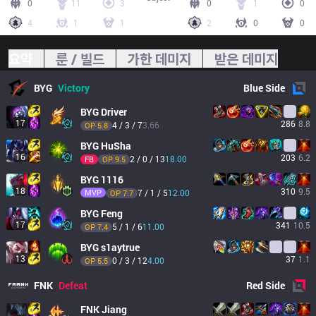
0
11
3
0
1
0
4
1
1
2
0
0
요약
룬 / 빌드
가한 데미지
받은 데미지
BYG
Victory
Blue
Side
BYG
Driver
17
286
8.8
4 / 3 / 7
3.66
OP 
5.8
BYG
HuSha
16
203
6.2
2 / 0 / 13
18.00
FB
OP 
9.5
BYG
1116
18
310
9.5
MVP
7 / 1 / 5
12.00
OP 
7.7
BYG
Feng
17
341
10.5
5 / 1 / 6
11.00
OP 
7.4
BYG
s1aytrue
13
37
1.1
0 / 3 / 12
4.00
OP 
5.5
FNK
Defeat
Red
Side
FNK
Jiang